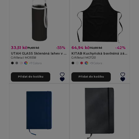
33,51 kč
64,94 kč
-55%
-42%
74,65 kč
112,55 kč
UTAH GLASS Skleněná lahev v neoprenu
KITAB Kuchyňská bavlněná zástěra
GiftRetail MO9358
GiftRetail MO7251
+7 Colors
+9 Colors
Přidat do košíku
Přidat do košíku