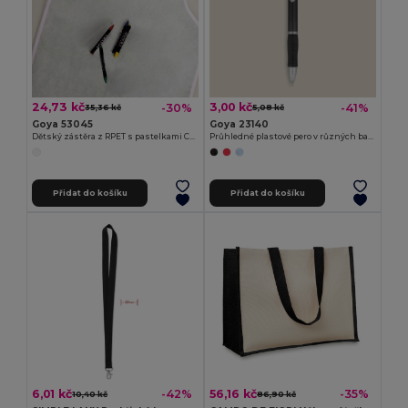
24,73 kč
3,00 kč
-30%
-41%
35,36 kč
5,08 kč
Goya 53045
Goya 23140
Dětský zástěra z RPET s pastelkami COOKER
Průhledné plastové pero v různých barvách TRANSLUCENT
Přidat do košíku
Přidat do košíku
6,01 kč
56,16 kč
-42%
-35%
10,40 kč
86,90 kč