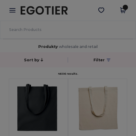
×
Aplikace Egotier
Stáhnout app
Lepší ceny v aplikaci!
Produkty
wholesale and retail
Sort by
Filter
4606 results.