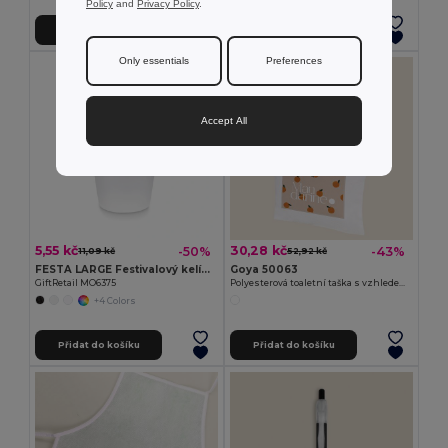
Policy
and
Privacy Policy
.
Přidat do košíku
Přidat do košíku
Only essentials
Preferences
Accept All
5,55 kč
30,28 kč
-50%
-43%
11,09 kč
52,92 kč
FESTA LARGE Festivalový kelímek 300ml
Goya 50063
GiftRetail MO6375
Polyesterová toaletní taška s vzhledem bavlny POLY
+4 Colors
Přidat do košíku
Přidat do košíku