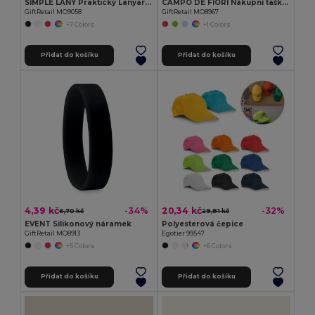
SIMPLE LANY Praktický Lanyard s Kovovým Háčkem 20 mm
CAMPO DE FIORI Nákupní taška z juty
GiftRetail MO9058
GiftRetail MO8967
+7 Colors
+1 Colors
Přidat do košíku
Přidat do košíku
4,39 kč
20,34 kč
-34%
-32%
6,70 kč
29,81 kč
EVENT Silikonový náramek
Polyesterová čepice
GiftRetail MO8913
Egotier 99547
+5 Colors
+6 Colors
Přidat do košíku
Přidat do košíku