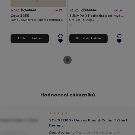
6,93 kč
12,25 kč
-41%
-51%
11,79 kč
25,19 kč
Goya 39515
SULIMPAD Podložka pod myš pro sublimaci
Bambusové pero s klipem z hliníku JUNGLE
GiftRetail MO9833
Přidat do košíku
Přidat do košíku
Hodnocení zákazníků
★ ★ ★ ★ ★
 Round Collar T-Shirt
SOL'S 11380 - Unisex Round Collar T-Shirt
Regent
ranslated from
Dobré výrobky
Translated from Français