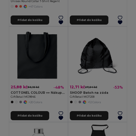
Unisex Round Collar T-Shirt Regent
+47 Colors
Přidat do košíku
Přidat do košíku
25,88 kč
12,71 kč
-48%
-53%
50,15 kč
27,04 kč
COTTONEL COLOUR ++ Nákupní taška z bavlny 180g
SHOOP Batoh na záda
GiftRetail MO9846
GiftRetail MO7208
+20 Colors
+12 Colors
Přidat do košíku
Přidat do košíku