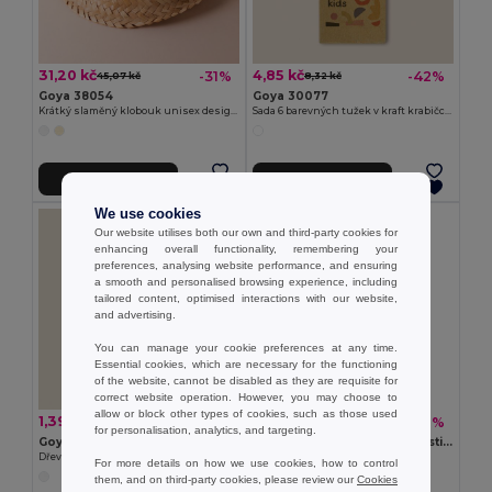
31,20 kč
4,85 kč
-31%
-42%
45,07 kč
8,32 kč
Goya 38054
Goya 30077
Krátký slaměný klobouk unisex design JAMAICA
Sada 6 barevných tužek v kraft krabičce KRAFT
Přidat do košíku
Přidat do košíku
We use cookies
Our website utilises both our own and third-party cookies for
enhancing overall functionality, remembering your
preferences, analysing website performance, and ensuring
a smooth and personalised browsing experience, including
tailored content, optimised interactions with our website,
and advertising.
You can manage your cookie preferences at any time.
Essential cookies, which are necessary for the functioning
of the website, cannot be disabled as they are requisite for
correct website operation. However, you may choose to
allow or block other types of cookies, such as those used
1,39 kč
3,93 kč
-45%
-62%
2,54 kč
10,40 kč
for personalisation, analytics, and targeting.
Goya 50555
SUORA Přívěsek na klíče z plsti RPET
Dřevěná tužka s antibakteriální úpravou SURGEON
GiftRetail MO6508
For more details on how we use cookies, how to control
+1 Colors
them, and on third-party cookies, please review our
Cookies