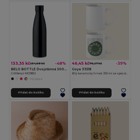
133,35 kč
46,45 kč
-48%
-39%
254,68 kč
76,27 kč
BELO BOTTLE Dvojstěnná 500ml láhev
Goya 33518
GiftRetail MO9812
Bílý keramický hrnek 350 ml se speciální úpravou SUBLIMATION
+4 Colors
Přidat do košíku
Přidat do košíku