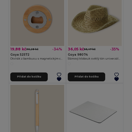
19,88 kč
36,05 kč
-34%
-35%
30,28 kč
55,47 kč
Goya 52572
Goya 98074
Otvírák z bambusu s magnetickým chromovaným interiérem ZUG
Slámový klobouk světlý tón univerzální velikost INDIANA
Přidat do košíku
Přidat do košíku