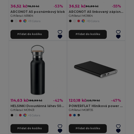
36,52 kč
36,52 kč
-53%
-55%
78,35 kč
80,89 kč
ARCONOT A5 poznámkový blok
ARCONOT A5 linkovaný zápisník
GiftRetail AR1804
GiftRetail MO1804
+11 Colors
+10 Colors
Přidat do košíku
Přidat do košíku
114,63 kč
120,18 kč
-42%
-47%
198,99 kč
225,79 kč
HELSINKI Dvoustěnná láhev 500 ml
POWERFLAT Hliníková power banka 4000 Mah
GiftRetail MO9431
GiftRetail MO8735
+5 Colors
Přidat do košíku
Přidat do košíku