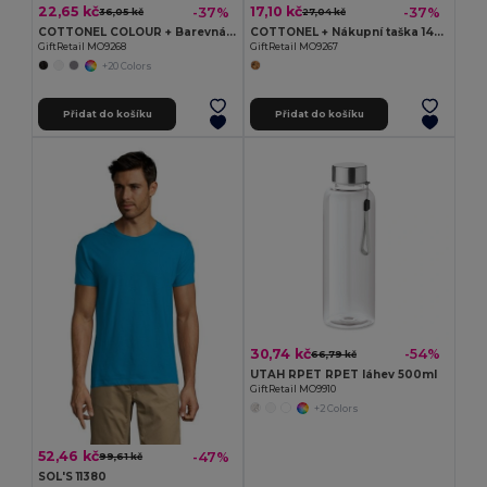
22,65 kč
17,10 kč
-37%
-37%
36,05 kč
27,04 kč
COTTONEL COLOUR + Barevná nákupní taška
COTTONEL + Nákupní taška 140gr
GiftRetail MO9268
GiftRetail MO9267
+20 Colors
Přidat do košíku
Přidat do košíku
30,74 kč
-54%
66,79 kč
UTAH RPET RPET láhev 500ml
GiftRetail MO9910
+2 Colors
52,46 kč
-47%
99,61 kč
SOL'S 11380