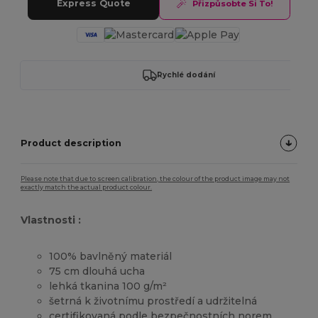
Express Quote
Přizpůsobte Si To!
Rychlé dodání
Product description
Please note that due to screen calibration, the colour of the product image may not
exactly match the actual product colour.
Vlastnosti :
100% bavlněný materiál
75 cm dlouhá ucha
lehká tkanina 100 g/m²
šetrná k životnímu prostředí a udržitelná
certifikovaná podle bezpečnostních norem