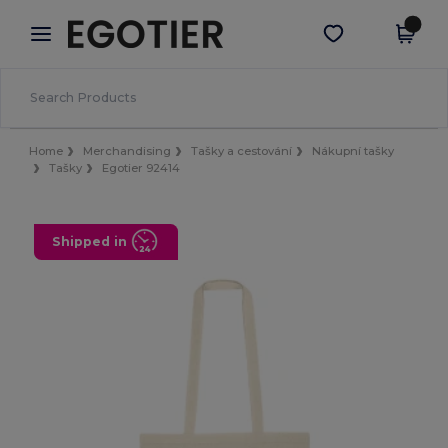
×
Aplikace Egotier
Stáhnout app
Lepší ceny v aplikaci!
Home
Merchandising
Tašky a cestování
Nákupní tašky
Tašky
Egotier 92414
Shipped in