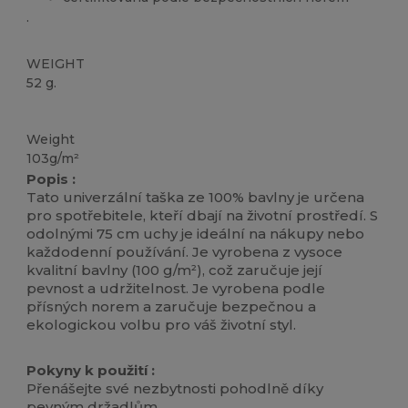
.
WEIGHT
52 g.
Vysoké zásoby
Přizpůsobitelné
Weight
103g/m²
Popis :
Tato univerzální taška ze 100% bavlny je určena
pro spotřebitele, kteří dbají na životní prostředí. S
odolnými 75 cm uchy je ideální na nákupy nebo
každodenní používání. Je vyrobena z vysoce
kvalitní bavlny (100 g/m²), což zaručuje její
pevnost a udržitelnost. Je vyrobena podle
přísných norem a zaručuje bezpečnou a
ekologickou volbu pro váš životní styl.
Pokyny k použití :
Přenášejte své nezbytnosti pohodlně díky
pevným držadlům.