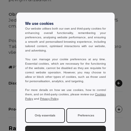
Obsah balení :
Jedna taška ze 100% bavlny s držadly o délce 75
We use cookies
cm.
Our website utilises both our own and third-party cookies for
enhancing overall functionality, remembering your
preferences, analysing website performance, and ensuring
Použití:
a smooth and personalised browsing experience, including
Taška je vyrobena ze 100% bavlny a je vhodná pro
tailored content, optimised interactions with our website,
and advertising.
všechny, kteří mají rádi ekologické produkty.
You can manage your cookie preferences at any time.
Essential cookies, which are necessary for the functioning
PT | Figueira, PT
of the website, cannot be disabled as they are requisite for
correct website operation. However, you may choose to
allow or block other types of cookies, such as those used
for personalisation, analytics, and targeting.
Discover other products
For more details on how we use cookies, how to control
them, and on third-party cookies, please review our
Cookies
Policy
and
Privacy Policy
.
Product Customer Reviews
Only essentials
Preferences
Rating:
4.4
on 5 votes
2051 prodaných kusů