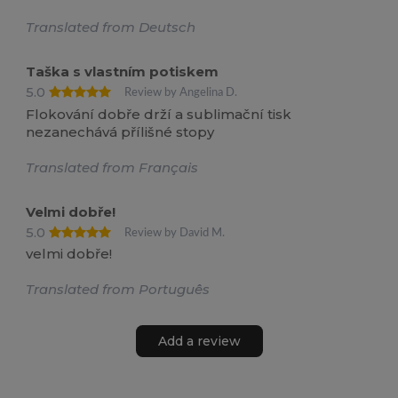
Translated from Deutsch
Taška s vlastním potiskem
5.0
Review by Angelina D.
Flokování dobře drží a sublimační tisk
nezanechává přílišné stopy
Translated from Français
Velmi dobře!
5.0
Review by David M.
velmi dobře!
Translated from Português
Add a review