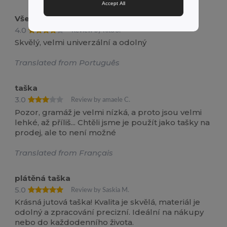
Accept All
Všestranný
4.0
Review by Rita S.
Skvělý, velmi univerzální a odolný
Translated from Português
taška
3.0
Review by amaele C.
Pozor, gramáž je velmi nízká, a proto jsou velmi
lehké, až příliš... Chtěli jsme je použít jako tašky na
prodej, ale to není možné
Translated from Français
plátěná taška
5.0
Review by Saskia M.
Krásná jutová taška! Kvalita je skvělá, materiál je
odolný a zpracování precizní. Ideální na nákupy
nebo do každodenního života.