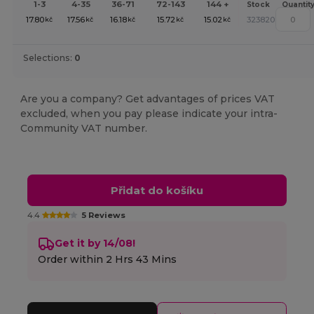
1-3
4-35
36-71
72-143
144 +
Stock
Quantit
17.80
17.56
16.18
15.72
15.02
323820
kč
kč
kč
kč
kč
Selections:
0
Are you a company? Get advantages of prices VAT
excluded, when you pay please indicate your intra-
Community VAT number.
Přidat do košíku
4.4
5 Reviews
Get it by 14/08!
Order within
2 Hrs 43 Mins