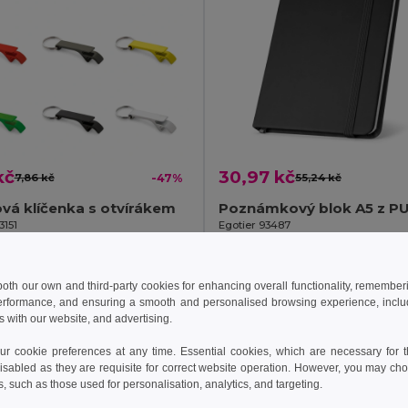
kč
30,97 kč
7,86 kč
-47%
55,24 kč
ová klíčenka s otvírákem
3151
Egotier 93487
+5 Colors
+7 Colors
idat do košíku
Přidat do košíku
 both our own and third-party cookies for enhancing overall functionality, remember
erformance, and ensuring a smooth and personalised browsing experience, includi
s with our website, and advertising.
 cookie preferences at any time. Essential cookies, which are necessary for th
isabled as they are requisite for correct website operation. However, you may cho
s, such as those used for personalisation, analytics, and targeting.