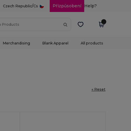
/
Přizpůsobení
Help?
Czech Republic
Cs
Merchandising
Blank Apparel
All products
« Reset