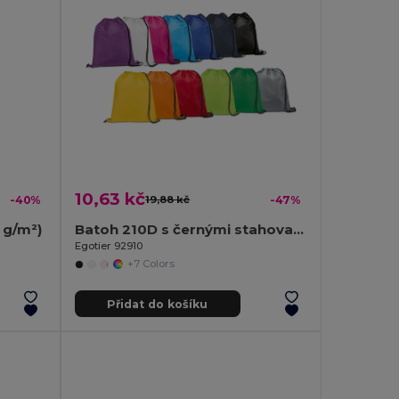
10,63 kč
-40%
19,88 kč
-47%
 g/m²)
Batoh 210D s černými stahovacími šňůrkami
Egotier 92910
+7 Colors
Přidat do košíku