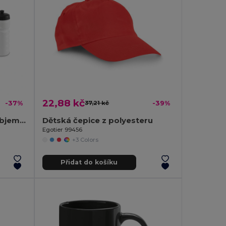
22,88 kč
-37%
37,21 kč
-39%
Sportovní láhev HDPE o objemu 530 ml
Dětská čepice z polyesteru
Egotier 99456
+3 Colors
Přidat do košíku