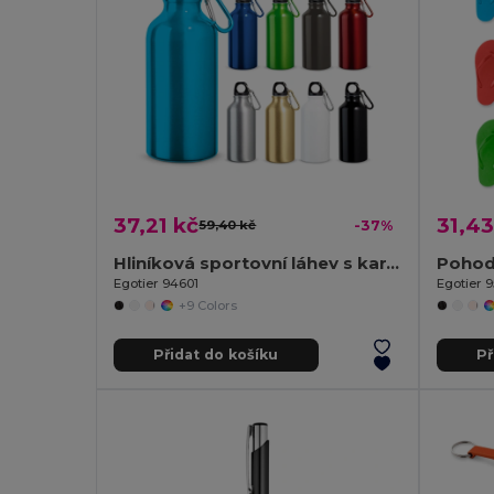
37,21 kč
31,43
59,40 kč
-37%
Hliníková sportovní láhev s karabinou 400 ml
Egotier 94601
Egotier 
+9 Colors
Přidat do košíku
Př