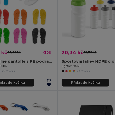
 kč
20,34 kč
44,60 kč
-30%
32,36 kč
Pohodlné pantofle s PE podrážkou a PVC páskem
95084
Egotier 94616
+5 Colors
+3 Colors
idat do košíku
Přidat do košíku