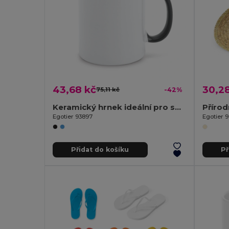
43,68 kč
30,2
75,11 kč
-42%
Keramický hrnek ideální pro sublimaci
Přírod
Egotier 93897
Egotier 
Přidat do košíku
Př