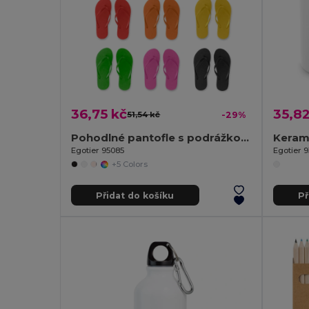
36,75 kč
35,82
51,54 kč
-29%
Pohodlné pantofle s podrážkou z PE a páskem z PVC
Egotier 95085
Egotier 
+5 Colors
Přidat do košíku
Př