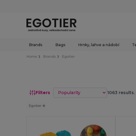
Brands
Bags
Hrnky, lahve a nádobí
Te
Home
Brands
Egotier
Sort by
Filters
1063 results.
Egotier