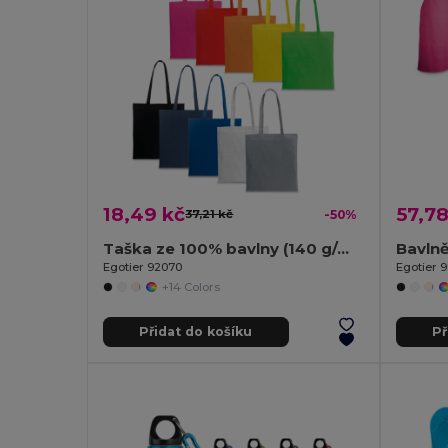
18,49 kč
57,78
37,21 kč
-50%
Taška ze 100% bavlny (140 g/m²)
Egotier 92070
Egotier 9
+14 Colors
Přidat do košíku
Př