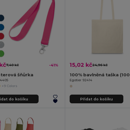
kč
15,02 kč
7,40 kč
-41%
24,96 kč
sterová šňůrka
100% bavlněná taška (100
94405
Egotier 92414
+9 Colors
idat do košíku
Přidat do košíku