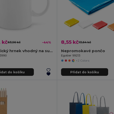
 kč
8,55 kč
63,56 kč
-44%
13,64 kč
Keramický hrnek vhodný na sublimaci 350 mL
Nepromokavé pončo
93990
Egotier 99213
+2 Colors
idat do košíku
Přidat do košíku