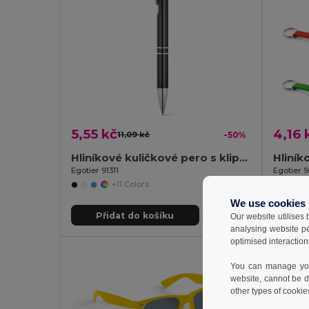
5,55 kč
4,16 
11,09 kč
-50%
Hliníkové kuličkové pero s klipem
Hliník
Egotier 91311
Egotier 9
+11 Colors
We use cookies
Přidat do košíku
Př
Our website utilises
analysing website p
optimised interaction
You can manage your
website, cannot be d
other types of cookie