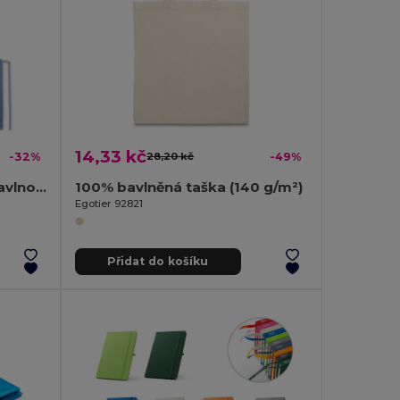
14,33 kč
-32%
28,20 kč
-49%
Zástěra s recyklovanou bavlnou (140 g/m²)
100% bavlněná taška (140 g/m²)
Egotier 92821
Přidat do košíku