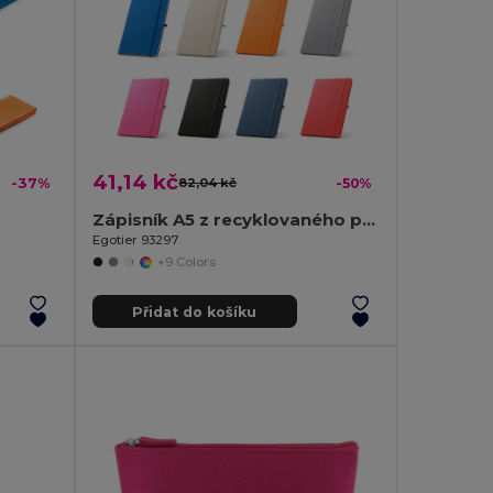
41,14 kč
-37%
82,04 kč
-50%
Zápisník A5 z recyklovaného polyesteru (100% rPET) s linkovanými stránkami
Egotier 93297
+9 Colors
Přidat do košíku