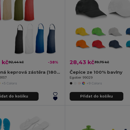
 kč
28,43 kč
92,44 kč
-38%
39,75 kč
Bavlněná keprová zástěra (180 g/m²)
Čepice ze 100% bavlny
9157
Egotier 99029
+5 Colors
+9 Colors
idat do košíku
Přidat do košíku