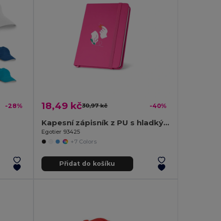
18,49 kč
-28%
30,97 kč
-40%
Kapesní zápisník z PU s hladkými listy
Egotier 93425
+7 Colors
Přidat do košíku