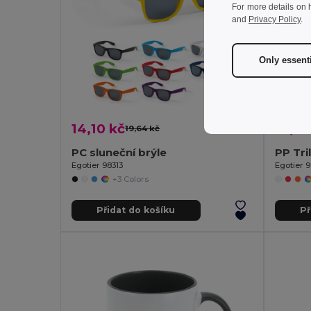
For more details on 
and
Privacy Policy
.
Only essent
14,10 kč
18,26
19,64 kč
-28%
PC sluneční brýle
PP Tri
Egotier 98313
Egotier 
+3 Colors
Přidat do košíku
Př