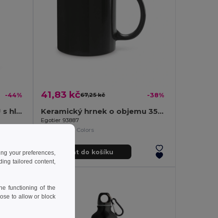
41,83 kč
-44%
67,25 kč
-38%
Poznámkový blok A5 z PU s hladkými listy
Keramický hrnek o objemu 350 ml
Egotier 93887
+1 Colors
Přidat do košíku
ing your preferences,
ng tailored content,
e functioning of the
ose to allow or block