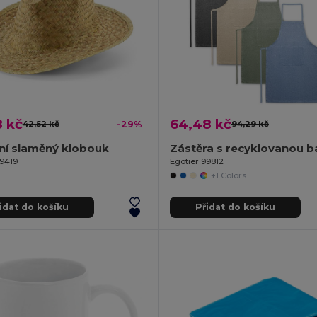
8 kč
64,48 kč
42,52 kč
-29%
94,29 kč
ní slaměný klobouk
99419
Egotier 99812
+1 Colors
idat do košíku
Přidat do košíku