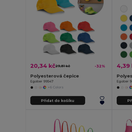
20,34 kč
4,39 
29,81 kč
-32%
Polyesterová čepice
Polye
Egotier 99547
Egotier 
+6 Colors
Přidat do košíku
Př