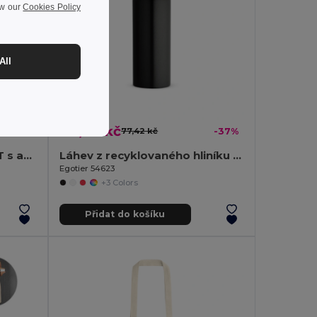
ew our
Cookies Policy
All
49,00 kč
-27%
77,42 kč
-37%
Polyesterový deštník 190T s automatickým otevíráním
Láhev z recyklovaného hliníku s karabinou 530 ml
Egotier 54623
+3 Colors
Přidat do košíku