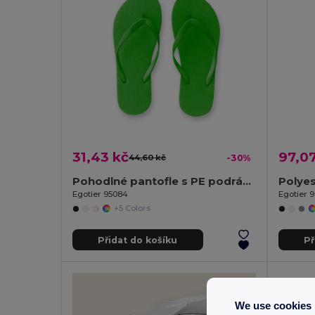
31,43 kč
97,07
44,60 kč
-30%
Pohodlné pantofle s PE podrážkou a PVC páskem
Egotier 95084
Egotier 9
+5 Colors
Přidat do košíku
Př
We use cookies