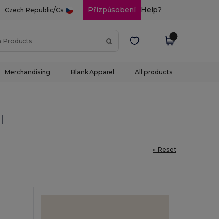
/
Přizpůsobení
Help?
Czech Republic
Cs
Merchandising
Blank Apparel
All products
l
« Reset