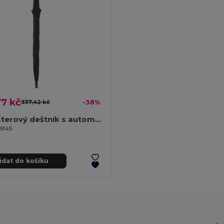
7 kč
337,42 kč
-38%
Polyesterový deštník s automatickým otevíráním
99145
idat do košíku