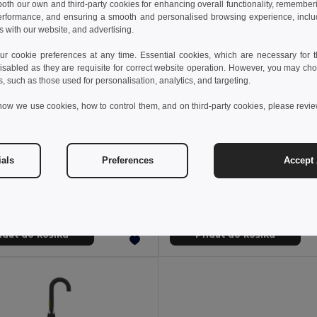
 both our own and third-party cookies for enhancing overall functionality, remember
erformance, and ensuring a smooth and personalised browsing experience, includi
s with our website, and advertising.
 cookie preferences at any time. Essential cookies, which are necessary for th
isabled as they are requisite for correct website operation. However, you may cho
s, such as those used for personalisation, analytics, and targeting.
how we use cookies, how to control them, and on third-party cookies, please revi
4 kč
92,91 kč
55,24 kč
-38%
132,66 kč
ials
Preferences
Accept 
olar fleece (200 g/m²)
190T polyesterový deštní
9011
Egotier 99100
+3 Colors
idat do košíku
Přidat do košíku