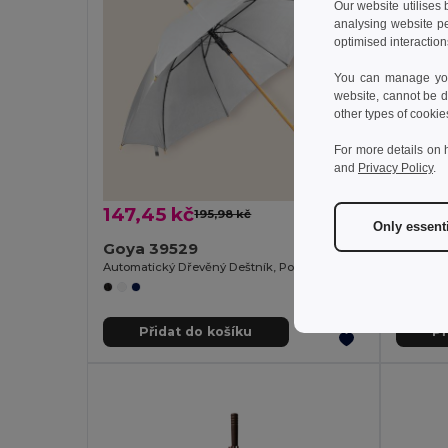
Our website utilises
analysing website p
optimised interaction
You can manage your
website, cannot be d
other types of cookie
For more details on 
and
Privacy Policy
.
147,45 kč
34,4
195,98 kč
-25%
Only essent
Goya 39529
Šála p
Automatický Dřevěný Deštník, Polyester 190T, 100 cm CLOUDY
Egotier 9
Přidat do košíku
Př