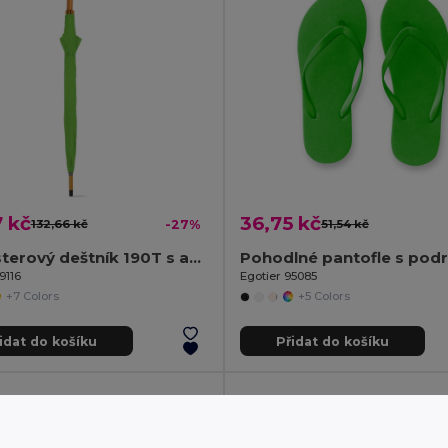
 kč
36,75 kč
132,66 kč
-27%
51,54 kč
Polyesterový deštník 190T s automatickým otevíráním
9116
Egotier 95085
+7 Colors
+5 Colors
idat do košíku
Přidat do košíku