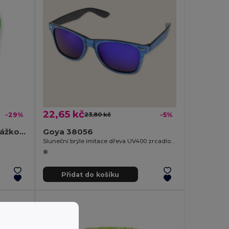
22,65 kč
-29%
23,80 kč
-5%
Pohodlné pantofle s podrážkou z PE a páskem z PVC
Goya 38056
Sluneční brýle imitace dřeva UV400 zrcadlové TIMBER
Přidat do košíku