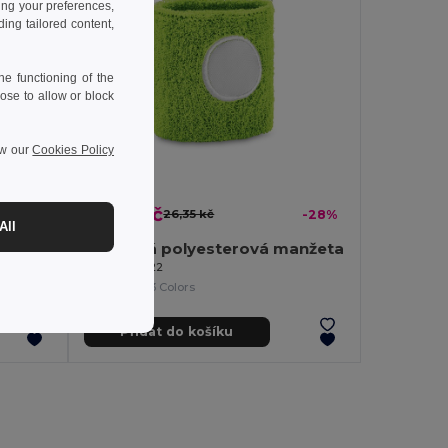
ing your preferences,
ng tailored content,
e functioning of the
ose to allow or block
ew our
Cookies Policy
18,95 kč
-30%
26,35 kč
-28%
All
k
Elastická polyesterová manžeta
Egotier 99022
+3 Colors
Přidat do košíku