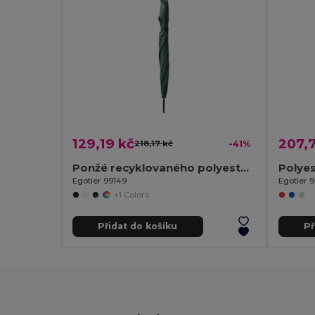
129,19 kč
207,7
218,17 kč
-41%
Ponžé recyklovaného polyesteru (100% rPET) deštník s automatickým otevíráním
Egotier 99149
Egotier 
+1 Colors
Přidat do košíku
Př