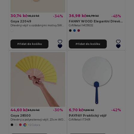
30,74 kč
36,98 kč
-34%
-45%
46,22 kč
66,79 kč
Goya 22049
FANNY WOOD Elegantní Dřevěný Ruční Vějíř s Polyesterem
Dřevěný vějíř s ozdobnými motivy SWEET
GiftRetail MO9532
Přidat do košíku
Přidat do košíku
44,60 kč
6,70 kč
-30%
-42%
63,32 kč
11,56 kč
Goya 28500
PAYPAY Praktický vějíř
Dřevěný a polyesterový vějíř, 23 cm WOOD
GiftRetail IT3491
+2 Colors