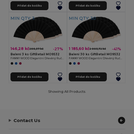
Přidat do košíku
Přidat do košíku
MIN QTY: 3
MIN QTY: 30
146,28 kč
1 185,60 kč
-27%
-41%
200,37 kč
2 003,72 kč
Balení 3 ks GiftRetail MO9532
Balení 30 ks GiftRetail MO9532
FANNY WOOD Elegantní Dřevěný Ruční Vějíř s Polyesterem
FANNY WOOD Elegantní Dřevěný Ruční Vějíř s Polyesterem
Přidat do košíku
Přidat do košíku
Showing All Products.
Contact Us