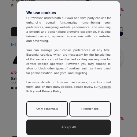
GiftRetail MO6446
624,00 kč
-46%
1 155,55 kč
We use cookies
Balení 100 ks GiftRetail IT3491
Our website utilises both our own and third-party cookies for
PAYPAY Praktický vějíř
enhancing overall functionality, remembering your
preferences, analysing website performance, and ensuring
a smooth and personalised browsing experience, including
Přidat do košíku
Přidat do košíku
tailored content, optimised interactions with our website,
and advertising.
MIN QTY: 10
MIN QTY: 10
You can manage your cookie preferences at any time.
Essential cookies, which are necessary for the functioning
of the website, cannot be disabled as they are requisite for
correct website operation. However, you may choose to
allow or block other types of cookies, such as those used
439,10 kč
-34%
for personalisation, analytics, and targeting.
667,91 kč
Balení 10 ks GiftRetail MO9532
For more details on how we use cookies, how to control
FANNY WOOD Elegantní Dřevěný Ruční Vějíř s Polyesterem
them, and on third-party cookies, please review our
Cookies
Policy
and
Privacy Policy
.
Only essentials
Preferences
80,90 kč
-30%
115,56 kč
Balení 10 ks GiftRetail IT3491
Accept All
PAYPAY Praktický vějíř