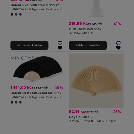
Balení 5 ks GiftRetail MO9532
FANNY WOOD Elegantní Dřevěný Ruční Vějíř s Polyesterem
218,86 kč
-41%
367,93 kč
DINI Stolní větráček
GiftRetail MO9599
Přidat do košíku
Přidat do košíku
MIN QTY: 50
1 814,00 kč
-46%
3 339,54 kč
Balení 50 ks GiftRetail MO9532
FANNY WOOD Elegantní Dřevěný Ruční Vějíř s Polyesterem
92,91 kč
-25%
123,64 kč
Goya 39003SF
ROMANTICKÝ VENTILÁTOR BEZ KRYTU