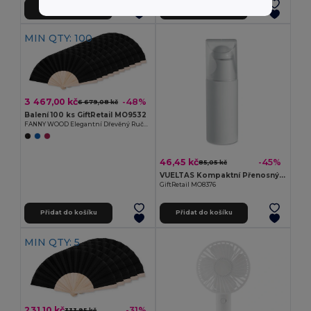
Přidat do košíku
Přidat do košíku
MIN QTY: 100
3 467,00 kč
-48%
6 679,08 kč
Balení 100 ks GiftRetail MO9532
FANNY WOOD Elegantní Dřevěný Ruční Vějíř s Polyesterem
46,45 kč
-45%
85,05 kč
VUELTAS Kompaktní Přenosný Mini Ventilátor VUELTAS
GiftRetail MO8376
Přidat do košíku
Přidat do košíku
MIN QTY: 5
231,10 kč
-31%
333,95 kč