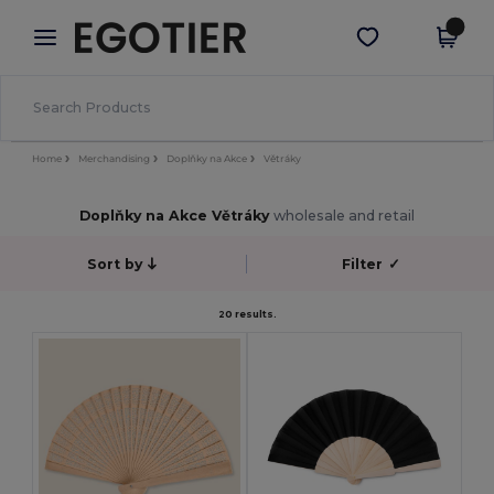
×
Aplikace Egotier
Stáhnout app
Lepší ceny v aplikaci!
Home
Merchandising
Doplňky na Akce
Větráky
Doplňky na Akce Větráky
wholesale and retail
Sort by
Filter
✓
20 results.