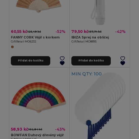
60,55 kč
79,50 kč
-52%
-42%
125,49 kč
137,74 kč
FANNY CORK Vějíř s korkem
IBIZA Sprej na obličej
GiftRetail MO6232
GiftRetail MO8895
Přidat do košíku
Přidat do košíku
MIN QTY: 100
58,93 kč
-43%
102,84 kč
BOWFAN Duhový dřevěný vějíř