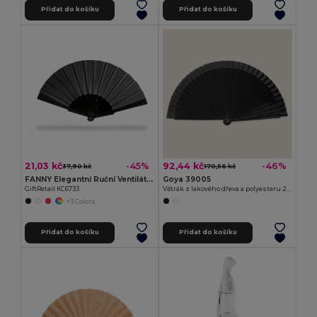
Přidat do košíku
Přidat do košíku
21,03 kč
92,44 kč
-45%
-46%
37,90 kč
170,56 kč
FANNY Elegantní Ruční Ventilátor FANNY
Goya 39005
GiftRetail KC6733
Větrák z lakového dřeva a polyesteru 23 cm LACARED
+3 Colors
Přidat do košíku
Přidat do košíku