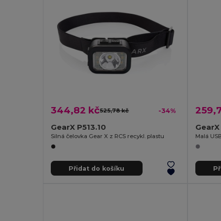
344,82 kč
259,7
525,78 kč
-34%
GearX P513.10
GearX
Silná čelovka Gear X z RCS recykl. plastu
Přidat do košíku
Př