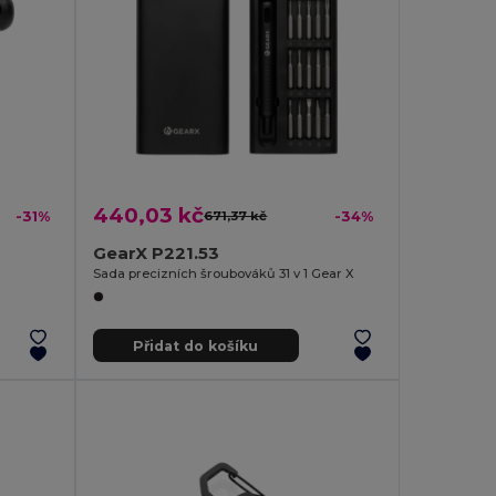
440,03 kč
-31%
671,37 kč
-34%
GearX P221.53
Sada precizních šroubováků 31 v 1 Gear X
Přidat do košíku