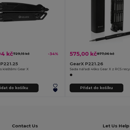
94 kč
575,00 kč
729,15 kč
-34%
877,06 kč
 P221.25
GearX P221.26
 s kleštěmi Gear X
idat do košíku
Přidat do košíku
Contact Us
Let Us Help