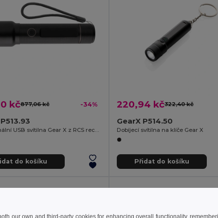
0 kč
220,94 kč
877,06 kč
-34%
322,40 kč
 P513.93
GearX P514.50
Profesionální USB svítilna Gear X z RCS recykl. hliníku
Dobíjecí svítilna na klíče Gear X
idat do košíku
Přidat do košíku
 both our own and third-party cookies for enhancing overall functionality, remember