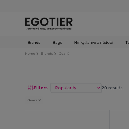
Brands
Bags
Hrnky, lahve a nádobí
Te
Home
Brands
GearX
Sort by
Filters
20 results.
GearX