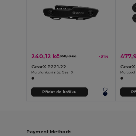
240,12 kč
477,
350,13 kč
-31%
GearX P221.22
GearX
Multifunkční nůž Gear X
Multitool
Přidat do košíku
Př
Payment Methods