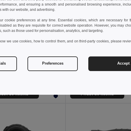
erformance, and ensuring a smooth and personalised browsing experience, includi
s with our website, and advertising.
 cookie preferences at any time. Essential cookies, which are necessary for th
isabled as they are requisite for correct website operation. However, you may cho
s, such as those used for personalisation, analytics, and targeting.
how we use cookies, how to control them, and on third-party cookies, please revi
52 kč
575,00 kč
436,80 kč
-31%
877,06 kč
ials
Preferences
Accept 
 P518.05
GearX P513.32
Čelovka Gear X RCS z recykl. plastu s pohybovým senzorem
idat do košíku
Přidat do košíku