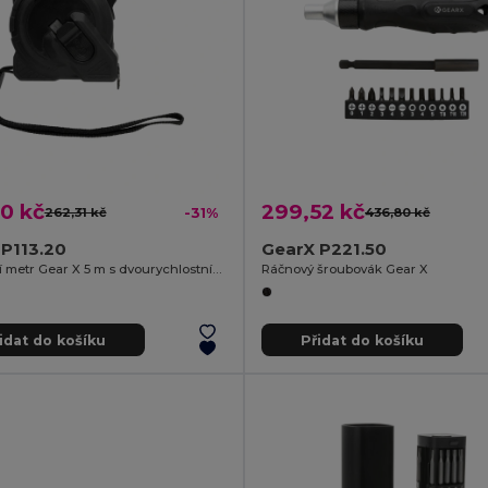
0 kč
299,52 kč
262,31 kč
-31%
436,80 kč
P113.20
GearX P221.50
Svinovací metr Gear X 5 m s dvourychlostním navíjením
Ráčnový šroubovák Gear X
idat do košíku
Přidat do košíku