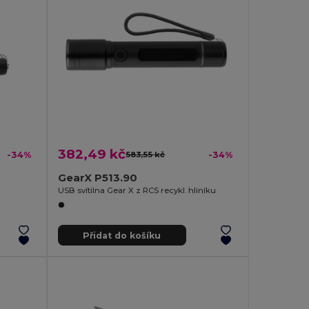
382,49 kč
-34%
583,55 kč
-34%
GearX P513.90
USB svítilna Gear X z RCS recykl. hliníku
Přidat do košíku