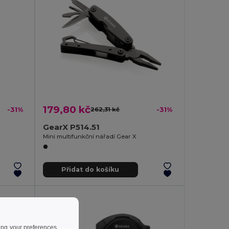
179,80 kč
-31%
262,31 kč
-31%
GearX P514.51
Mini multifunkční nářadí Gear X
Přidat do košíku
ing your preferences,