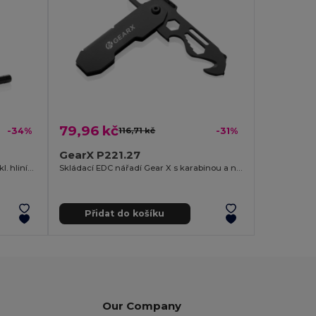
79,96 kč
-34%
116,71 kč
-31%
GearX P221.27
Sada nářadí 46ks Gear X z RCS recykl. hliníku
Skládací EDC nářadí Gear X s karabinou a nožem na balíky
Přidat do košíku
Our Company