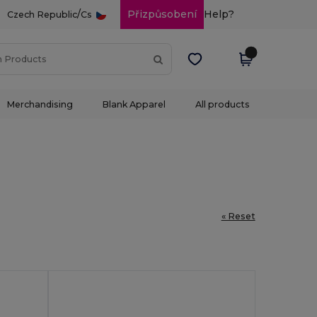
/
Přizpůsobení
Help?
Czech Republic
Cs
Merchandising
Blank Apparel
All products
« Reset