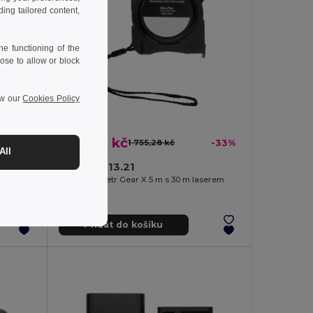
ng tailored content,
e functioning of the
ose to allow or block
ew our
Cookies Policy
1 171,50 kč
-34%
1 755,28 kč
-33%
All
GearX P113.21
Silná svítilna do auta Gear X z RCS recykl. hliníku
Svinovací metr Gear X 5 m s 30 m laserem
Přidat do košíku