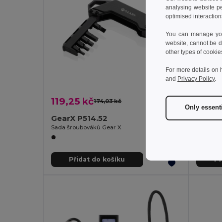
analysing website p
optimised interaction
You can manage your
website, cannot be d
other types of cookie
For more details on 
and
Privacy Policy
.
119,25 kč
299,
174,03 kč
-31%
Only essent
GearX P514.52
GearX
Sada šroubováků Gear X
Přidat do košíku
Př