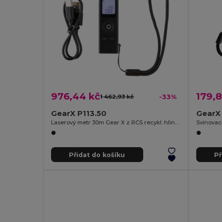
976,44 kč
179,8
1 462,93 kč
-33%
GearX P113.50
GearX 
Laserový metr 30m Gear X z RCS recykl. hliníku
Přidat do košíku
Př