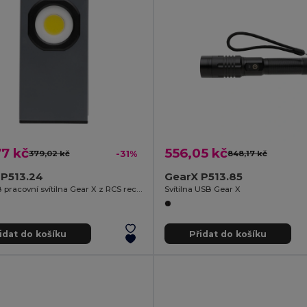
7 kč
556,05 kč
379,02 kč
-31%
848,17 kč
 P513.24
GearX P513.85
Malá USB pracovní svítilna Gear X z RCS recykl. plastu
Svítilna USB Gear X
idat do košíku
Přidat do košíku