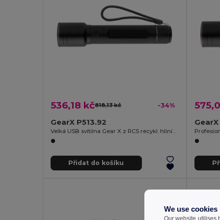
536,18 kč
575,0
818,13 kč
-34%
GearX P513.92
GearX
Velká USB svítilna Gear X z RCS recykl. hliníku
Přidat do košíku
Př
We use cookies
Our website utilises