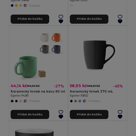
Egotier 93836
Egotier 93937
+1 Colors
Přidat do košíku
Přidat do košíku
44,14 kč
58,93 kč
-27%
-45%
60,32 kč
106,31 kč
Keramický hrnek na kávu 90 ml
Keramický hrnek 370 mL
Egotier 94281
Egotier 93832
+1 Colors
+4 Colors
Přidat do košíku
Přidat do košíku