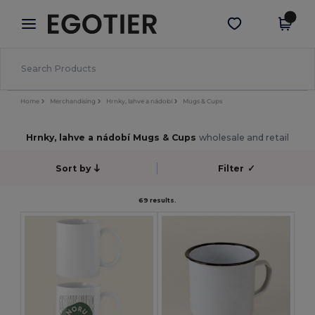
×
Aplikace Egotier
Stáhnout app
Lepší ceny v aplikaci!
Home
Merchandising
Hrnky, lahve a nádobí
Mugs & Cups
Hrnky, lahve a nádobí Mugs & Cups
wholesale and retail
Sort by
Filter
✓
69 results.