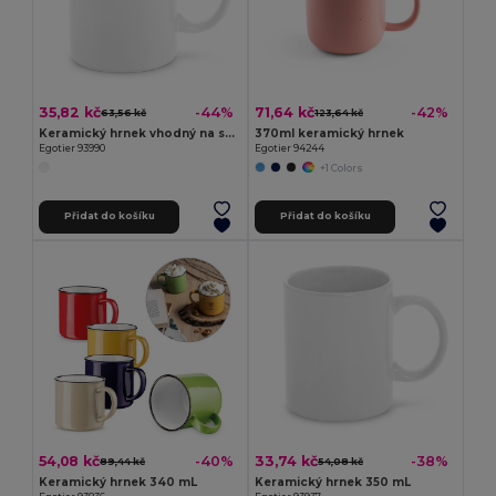
35,82 kč
71,64 kč
-44%
-42%
63,56 kč
123,64 kč
Keramický hrnek vhodný na sublimaci 350 mL
370ml keramický hrnek
Egotier 93990
Egotier 94244
+1 Colors
Přidat do košíku
Přidat do košíku
54,08 kč
33,74 kč
-40%
-38%
89,44 kč
54,08 kč
Keramický hrnek 340 mL
Keramický hrnek 350 mL