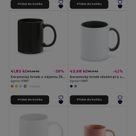
Přidat do košíku
Přidat do košíku
41,83 kč
43,68 kč
-38%
-42%
67,25 kč
75,11 kč
Keramický hrnek o objemu 350 ml
Keramický hrnek ideální pro sublimaci
Egotier 93887
Egotier 93897
+1 Colors
Přidat do košíku
Přidat do košíku