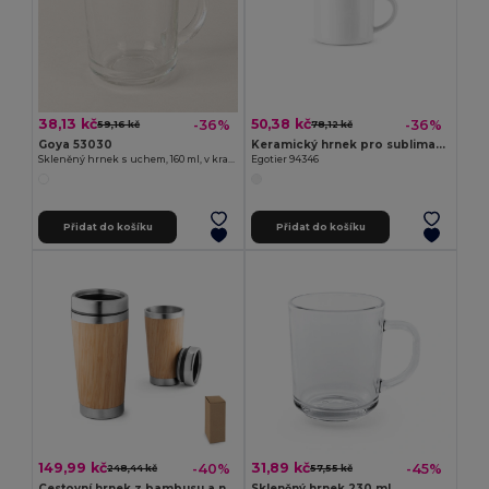
38,13 kč
50,38 kč
-36%
-36%
59,16 kč
78,12 kč
Goya 53030
Keramický hrnek pro sublimaci 280 ml
Skleněný hrnek s uchem, 160 ml, v krabičce IBIS
Egotier 94346
Přidat do košíku
Přidat do košíku
149,99 kč
31,89 kč
-40%
-45%
248,44 kč
57,55 kč
Cestovní hrnek z bambusu a nerezové oceli 500 ml
Skleněný hrnek 230 mL