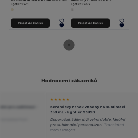
Egotier 94241
Egotier 94024
Přidat do košíku
Přidat do košíku
Hodnocení zákazníků
★ ★ ★ ★ ★
lní pro sublimaci -
Keramický hrnek vhodný na sublimaci
350 mL - Egotier 93990
Translated from
Doporučuji, šálky drží velmi dobře. Ideální
pro sublimační personalizaci.
Translated
from Français