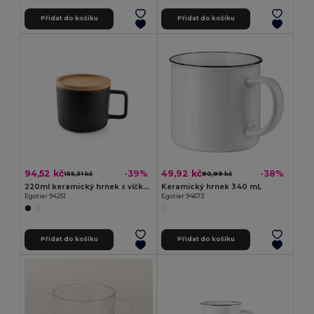
Přidat do košíku
Přidat do košíku
94,52 kč
49,92 kč
-39%
-38%
155,31 kč
80,89 kč
220ml keramický hrnek s víčkem a podšálkem z bambusu
Keramický hrnek 340 mL
Egotier 94251
Egotier 94673
Přidat do košíku
Přidat do košíku