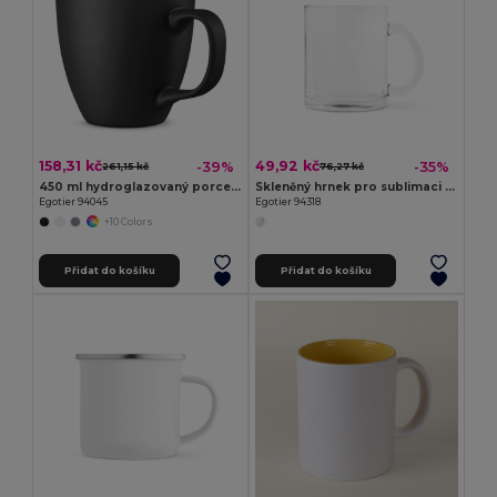
158,31 kč
49,92 kč
-39%
-35%
261,15 kč
76,27 kč
450 ml hydroglazovaný porcelánový hrnek
Skleněný hrnek pro sublimaci 350 ml
Egotier 94045
Egotier 94318
+10 Colors
Přidat do košíku
Přidat do košíku