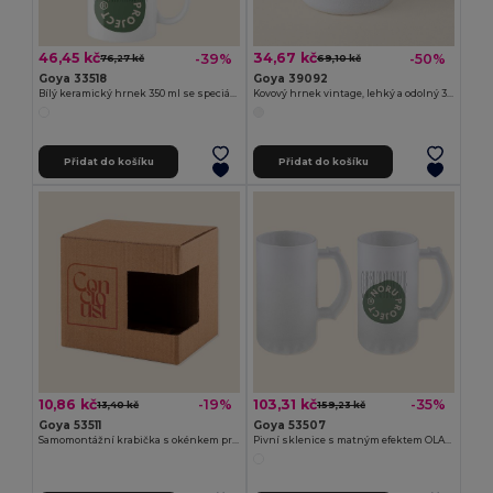
46,45 kč
34,67 kč
-39%
-50%
76,27 kč
69,10 kč
Goya 33518
Goya 39092
Bílý keramický hrnek 350 ml se speciální úpravou SUBLIMATION
Kovový hrnek vintage, lehký a odolný 350 ml FIELD
Přidat do košíku
Přidat do košíku
10,86 kč
103,31 kč
-19%
-35%
13,40 kč
159,23 kč
Goya 53511
Goya 53507
Samomontážní krabička s okénkem pro hrnky MATCHA
Pivní sklenice s matným efektem OLAPH