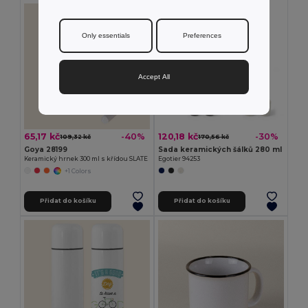
Only essentials
Preferences
Accept All
65,17 kč
120,18 kč
-40%
-30%
109,32 kč
170,56 kč
Goya 28199
Sada keramických šálků 280 ml
Keramický hrnek 300 ml s křídou SLATE
Egotier 94253
+1 Colors
Přidat do košíku
Přidat do košíku