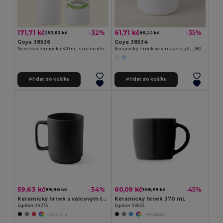
171,71 kč
61,71 kč
-32%
-35%
253,53 kč
95,22 kč
Goya 38536
Goya 38534
Nerezová termoska 500 ml, sublimační povrch MOKA
Keramický hrnek ve vintage stylu, 280 ml ENAMEL
Přidat do košíku
Přidat do košíku
59,63 kč
60,09 kč
-34%
-45%
89,90 kč
108,39 kč
Keramický hrnek s válcovým tělem 330 mL
Keramický hrnek 370 mL
Egotier 94273
Egotier 93833
+3 Colors
+4 Colors