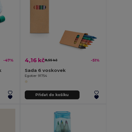
4,16 kč
-47%
8,55 kč
-51%
k
Sada 6 voskovek
Egotier 91754
Přidat do košíku