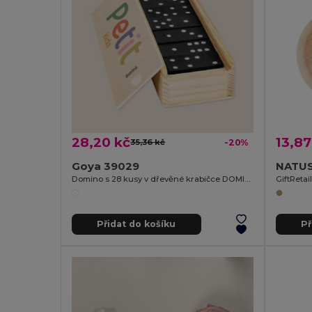
28,20 kč
13,87
35,36 kč
-20%
Goya 39029
NATUS
Domino s 28 kusy v dřevěné krabičce DOMINO
GiftRetai
Přidat do košíku
Př