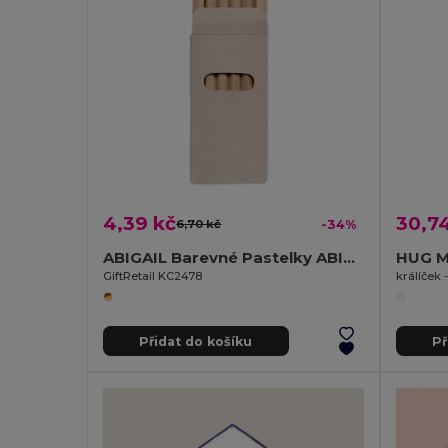
4,39 kč
30,7
6,70 kč
-34%
ABIGAIL Barevné Pastelky ABIGAIL v Kartonové Krabičce
HUG M
GiftRetail KC2478
králíček 
Přidat do košíku
Př