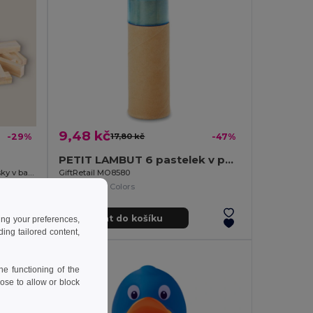
9,48 kč
-29%
17,80 kč
-47%
PETIT LAMBUT 6 pastelek v pouzdře
Hra dovedností s 45 dřevěnými kousky v bavlněném pytli NAXOS
GiftRetail MO8580
+1 Colors
Přidat do košíku
ing your preferences,
ng tailored content,
e functioning of the
ose to allow or block