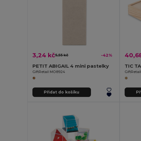
3,24 kč
40,6
5,55 kč
-42%
PETIT ABIGAIL 4 mini pastelky
TIC TA
GiftRetail MO8924
GiftReta
Přidat do košíku
Př