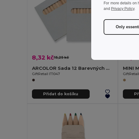
For more details on 
and
Privacy Policy
.
Only essent
8,32 kč
23,11
15,25 kč
-45%
ARCOLOR Sada 12 Barevných Pastelů v Kartonové Krabičce
GiftRetail IT1047
GiftReta
Přidat do košíku
Př