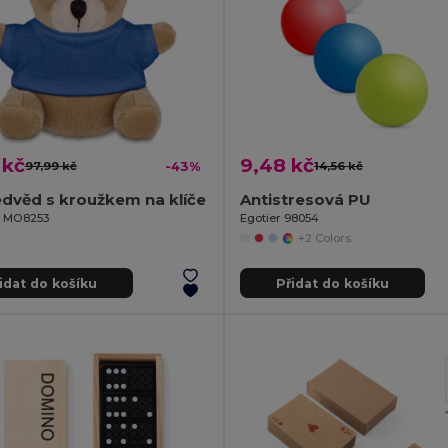
 kč
9,48 kč
97,99 kč
-43%
14,56 kč
dvěd s kroužkem na klíče
Antistresová PU
il MO8253
Egotier 98054
+2 Colors
idat do košíku
Přidat do košíku