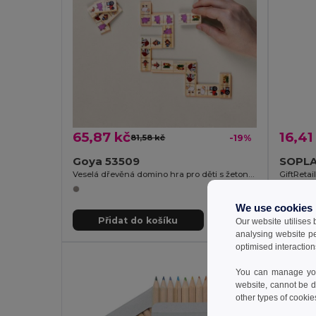
65,87 kč
16,41
81,58 kč
-19%
Goya 53509
Veselá dřevěná domino hra pro děti s žetony se zvířaty DOMINO
GiftReta
We use cookies
Přidat do košíku
Př
Our website utilises
analysing website p
optimised interaction
You can manage your
website, cannot be d
other types of cookie