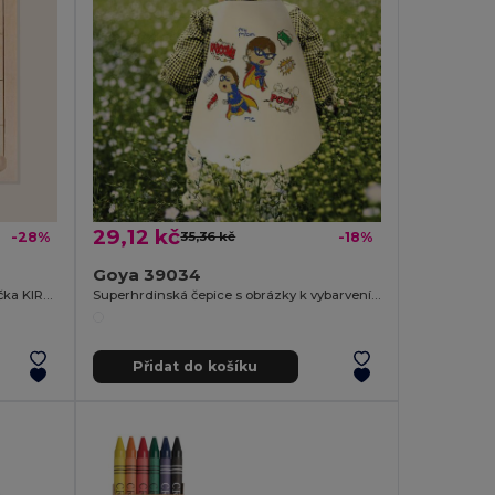
29,12 kč
-28%
35,36 kč
-18%
Goya 39034
Dřevěné puzzle, 16 dílků, kraft krabička KIRAKOS
Superhrdinská čepice s obrázky k vybarvení + 4 pastelky SUPERHERO
Přidat do košíku