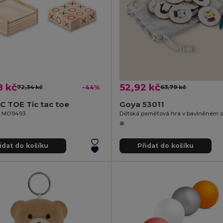
8 kč
52,92 kč
72,34 kč
-44%
63,79 kč
C TOE Tic tac toe
Goya 53011
il MO9493
idat do košíku
Přidat do košíku