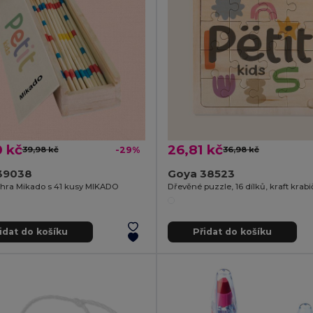
0 kč
26,81 kč
39,98 kč
-29%
36,98 kč
39038
Goya 38523
hra Mikado s 41 kusy MIKADO
idat do košíku
Přidat do košíku