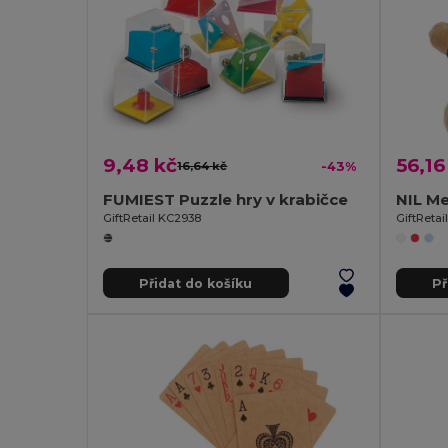
9,48 kč
56,16
16,64 kč
-43%
FUMIEST Puzzle hry v krabičce
NIL Me
GiftRetail KC2938
GiftReta
Přidat do košíku
Př