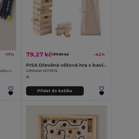
79,27 kč
-17%
137,05 kč
-42%
PISA Dřevěná věžová hra s bavlněným pouzdrem
Dětská paměťová hra v bavlněném sáčku s dřevěnými žetony a pastelkami JUNGLE
GiftRetail MO9574
Přidat do košíku