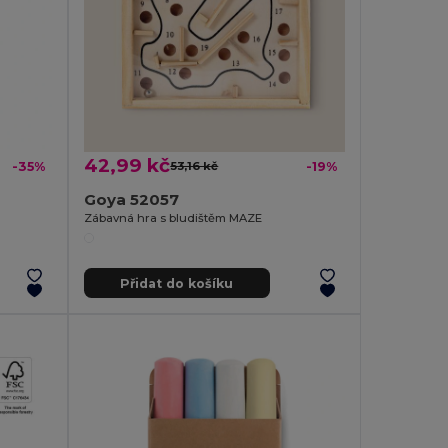
42,99 kč
-35%
53,16 kč
-19%
Goya 52057
Zábavná hra s bludištěm MAZE
Přidat do košíku