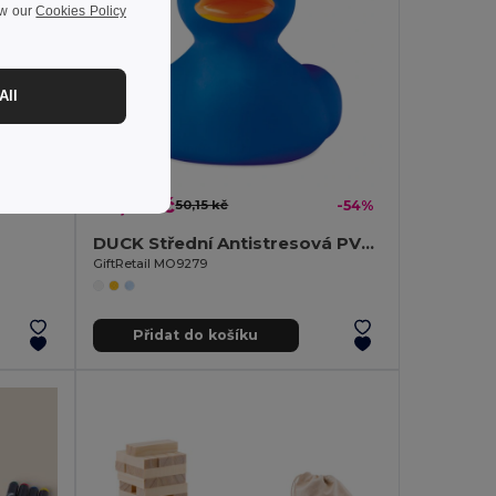
ew our
Cookies Policy
All
23,11 kč
-29%
50,15 kč
-54%
DUCK Střední Antistresová PVC Kachnička
GiftRetail MO9279
Přidat do košíku