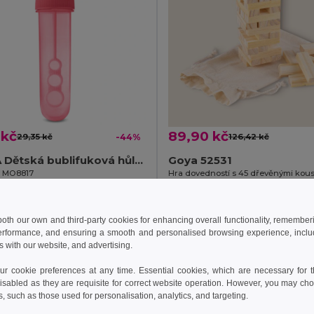
 kč
89,90 kč
29,35 kč
-44%
126,42 kč
SOPLA Dětská bublifuková hůlka s 30 ml náplní
Goya 52531
il MO8817
+4 Colors
idat do košíku
Přidat do košíku
 both our own and third-party cookies for enhancing overall functionality, remember
erformance, and ensuring a smooth and personalised browsing experience, includi
s with our website, and advertising.
 cookie preferences at any time. Essential cookies, which are necessary for th
isabled as they are requisite for correct website operation. However, you may cho
s, such as those used for personalisation, analytics, and targeting.