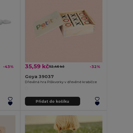
35,59 kč
-43%
52,46 kč
-32%
Goya 39037
Dřevěná hra Piškvorky v dřevěné krabičce
Přidat do košíku