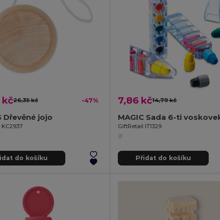
 kč
7,86 kč
26,35 kč
-47%
14,79 kč
 Dřevěné jojo
MAGIC Sada 6-ti voskove
l KC2937
GiftRetail IT1329
idat do košíku
Přidat do košíku