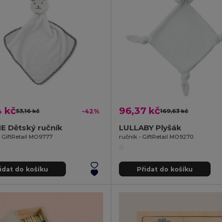
4 kč
96,37 kč
53,16 kč
-42%
169,63 kč
E Dětský ručník
LULLABY Plyšák
- GiftRetail MO9777
ručník - GiftRetail MO9270
idat do košíku
Přidat do košíku