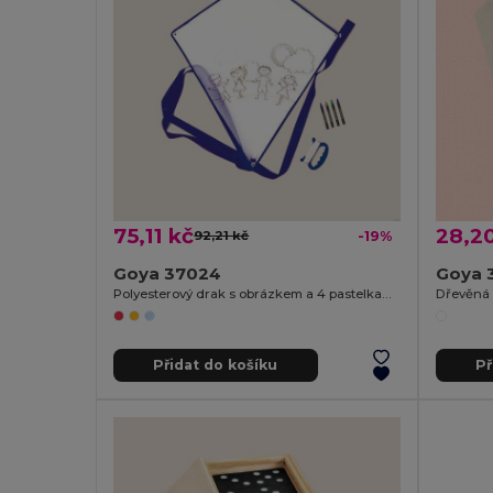
75,11 kč
28,2
92,21 kč
-19%
Goya 37024
Goya 
Polyesterový drak s obrázkem a 4 pastelkami BLOW
Dřevěná 
Přidat do košíku
Př