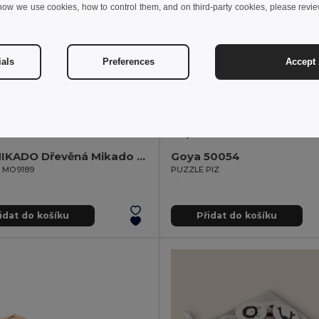
how we use cookies, how to control them, and on third-party cookies, please revi
ials
Preferences
Accept 
 kč
10,40 kč
40,91 kč
-44%
14,56 kč
MINI MIKADO Dřevěná Mikado Sada v Elegantní Krabičce
Goya 50054
il MO9189
PUZZLE PIZ
idat do košíku
Přidat do košíku