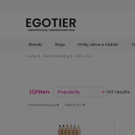
Brands
Bags
Hrnky, lahve a nádobí
Te
Home
Merchandising
Děti a hry
Sort by
Filters
147 results.
Merchandising
Děti a hry