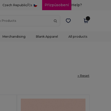
/
Přizpůsobení
Help?
Czech Republic
Cs
Merchandising
Blank Apparel
All products
« Reset