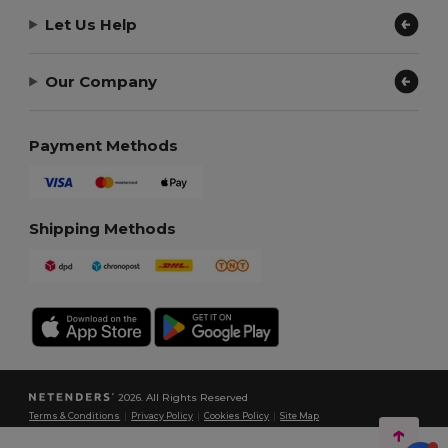
Let Us Help
Our Company
Payment Methods
Shipping Methods
2026. All Rights Reserved
Terms & Conditions
|
Privacy Policy
|
Cookies Policy
|
Site Map