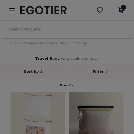
×
Aplikace Egotier
Stáhnout app
Lepší ceny v aplikaci!
Home
Blank Apparel | Accessories
Bags
Travel Bags
Travel Bags
wholesale and retail
Sort by
Filter
✓
11 results.