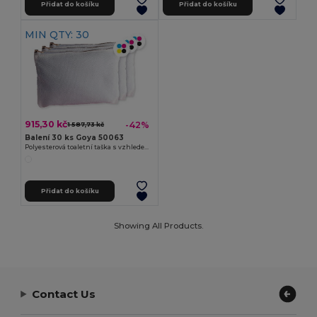
Přidat do košíku
Přidat do košíku
MIN QTY: 30
915,30 kč
-42%
1 587,73 kč
Balení 30 ks Goya 50063
Polyesterová toaletní taška s vzhledem bavlny POLY
Přidat do košíku
Showing All Products.
Contact Us