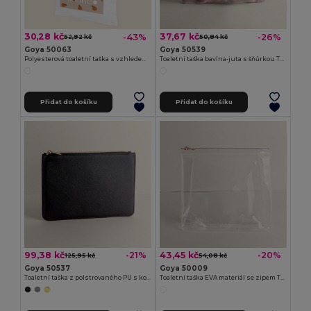
30,28 kč
37,67 kč
-43%
-26%
52,92 kč
50,84 kč
Goya 50063
Goya 50539
Polyesterová toaletní taška s vzhledem bavlny POLY
Toaletní taška bavlna-juta s šňůrkou TAHITI
Přidat do košíku
Přidat do košíku
99,38 kč
43,45 kč
-21%
-20%
125,95 kč
54,08 kč
Goya 50537
Goya 50009
Toaletní taška z polstrovaného PU s kovovým zipem IN-STYLE
Toaletní taška EVA materiál se zipem THERA