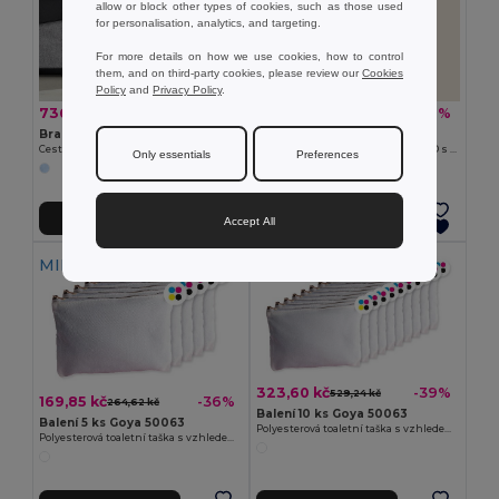
allow or block other types of cookies, such as those used
for personalisation, analytics, and targeting.
For more details on how we use cookies, how to control
them, and on third-party cookies, please review our
Cookies
Policy
and
Privacy Policy
.
736,55 kč
55,93 kč
-49%
-26%
1 450,68 kč
75,57 kč
Branve 92521
Goya 24318
Cestovní taška z kationického materiálu 600D a polypropylenu
Polyesterová kongresová taška 600D s reflexním páskem REFLECT
Only essentials
Preferences
Přidat do košíku
Přidat do košíku
Accept All
MIN QTY: 5
MIN QTY: 10
323,60 kč
-39%
529,24 kč
169,85 kč
-36%
264,62 kč
Balení 10 ks Goya 50063
Balení 5 ks Goya 50063
Polyesterová toaletní taška s vzhledem bavlny POLY
Polyesterová toaletní taška s vzhledem bavlny POLY