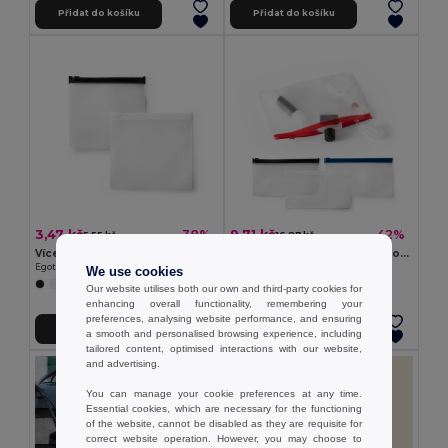
Přidat do košíku
Přidat do košíku
3,47 kč
9,71 kč
-38%
-42%
5,55 kč
16,87 kč
Víceúčelová taška s přihrádkou EVA
Víceúčelová taška s přihrádkou EVA
Egotier 92734
Egotier 92733
We use cookies
+1 Colors
Our website utilises both our own and third-party cookies for
enhancing overall functionality, remembering your
preferences, analysing website performance, and ensuring
Přidat do košíku
Přidat do košíku
a smooth and personalised browsing experience, including
tailored content, optimised interactions with our website,
and advertising.
You can manage your cookie preferences at any time.
Essential cookies, which are necessary for the functioning
of the website, cannot be disabled as they are requisite for
correct website operation. However, you may choose to