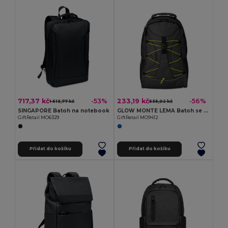
717,37 kč
233,19 kč
-53%
-56%
1 513,77 kč
535,02 kč
SINGAPORE Batoh na notebook
GLOW MONTE LEMA Batoh se světýlkem
GiftRetail MO6329
GiftRetail MO9412
Přidat do košíku
Přidat do košíku