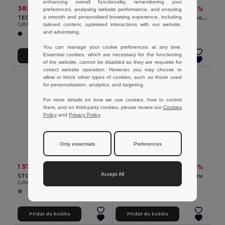
enhancing overall functionality, remembering your
382,72 kč
195,06 kč
-49%
-66%
749,26 kč
569,22 kč
preferences, analysing website performance, and ensuring
a smooth and personalised browsing experience, including
TECNOTREK Batoh na laptop
MILANO Batoh s ochranou proti krádeži
tailored content, optimised interactions with our website,
GiftRetail MO9096
GiftRetail MO9328
and advertising.
You can manage your cookie preferences at any time.
Essential cookies, which are necessary for the functioning
Přidat do košíku
Přidat do košíku
of the website, cannot be disabled as they are requisite for
correct website operation. However, you may choose to
allow or block other types of cookies, such as those used
for personalisation, analytics, and targeting.
For more details on how we use cookies, how to control
them, and on third-party cookies, please review our
Cookies
Policy
and
Privacy Policy
.
Only essentials
Preferences
1 576,17 kč
374,40 kč
-44%
-54%
2 824,16 kč
822,75 kč
Accept All
STOCKHOLM TROLLEY Kombi kufr-batoh na kolečkách
RIGA Batoh z 600D polyesteru
GiftRetail MO9179
GiftRetail MO9439
Přidat do košíku
Přidat do košíku