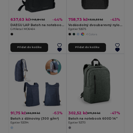
637,63 kč
758,73 kč
-44%
-43%
1 145,84 kč
1 320,33 kč
DAEGU LAP Batoh na notebook z RPET
Voděodolný dvoubarevný nylonový batoh na 17'' notebook
GiftRetail MO6464
Egotier 92675
+1 Colors
Přidat do košíku
Přidat do košíku
91,75 kč
302,52 kč
-63%
-47%
250,99 kč
571,30 kč
Batoh z džínoviny (300 g/m²)
Batoh na notebook 600D 14''
Egotier 92094
Egotier 92170