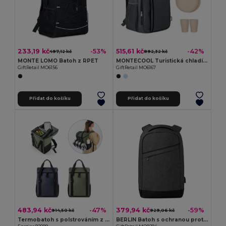
233,19 kč
515,61 kč
-53%
-42%
497,12 kč
892,32 kč
MONTE LOMO Batoh z RPET
MONTECOOL Turistická chladící taška
GiftRetail MO6156
GiftRetail MO6167
Přidat do košíku
Přidat do košíku
483,94 kč
379,94 kč
-47%
-59%
914,50 kč
929,06 kč
Termobatoh s polstrováním z materiálu 600D rPET a ripstopu 16 L
BERLIN Batoh s ochranou proti krádeži