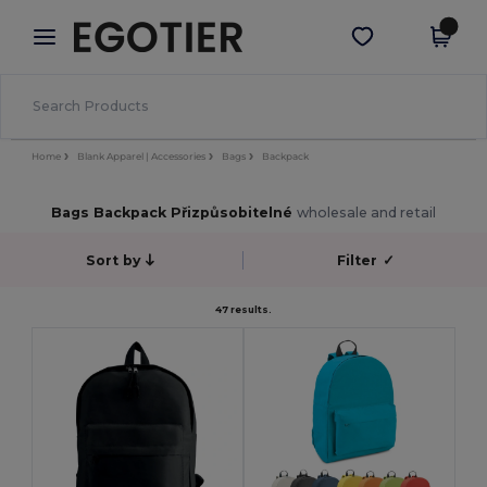
×
Aplikace Egotier
Stáhnout app
Lepší ceny v aplikaci!
Home
Blank Apparel | Accessories
Bags
Backpack
Bags Backpack Přizpůsobitelné
wholesale and retail
Sort by
Filter
✓
47 results.