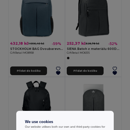
432,18 kč
252,37 kč
-59%
-52%
1 056,40 kč
528,78 kč
STOCKHOLM BAG Dvoubarevný batoh
SIENA Batoh z materiálu 600D RPET
GiftRetail MO8958
GiftRetail MO6515
Přidat do košíku
Přidat do košíku
We use cookies
Our website utilises both our own and third-party cookies for