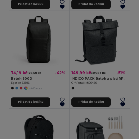
Přidat do košíku
Přidat do košíku
74,19 kč
149,99 kč
-42%
-51%
128,50 kč
304,83 kč
Batoh 600D
INDICO PACK Batoh z plsti RPET
Egotier 92396
GiftRetail MO6456
+4 Colors
Přidat do košíku
Přidat do košíku