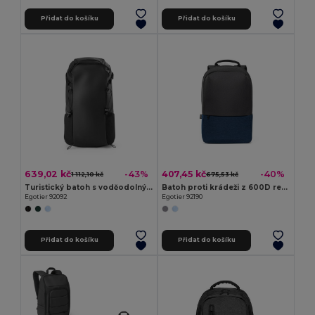
Přidat do košíku
Přidat do košíku
639,02 kč
407,45 kč
-43%
-40%
1 112,10 kč
675,53 kč
Turistický batoh s voděodolným povrchem
Batoh proti krádeži z 600D recyklovaného polyesteru s vysokou hustotou
Egotier 92092
Egotier 92190
Přidat do košíku
Přidat do košíku