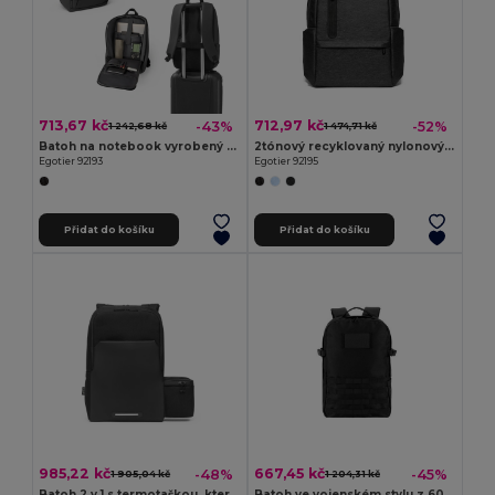
713,67 kč
712,97 kč
-43%
-52%
1 242,68 kč
1 474,71 kč
Batoh na notebook vyrobený z vysokohustotního recyklovaného polyesteru 600D s voděodolnou úpravou 16"
2tónový recyklovaný nylonový voděodolný batoh na notebook s přihrádkou z recyklovaného polyesteru 210D
Egotier 92193
Egotier 92195
Přidat do košíku
Přidat do košíku
985,22 kč
667,45 kč
-48%
-45%
1 905,04 kč
1 204,31 kč
Batoh 2 v 1 s termotaškou, kterou lze používat společně nebo samostatně
Batoh ve vojenském stylu z 600D, recyklovaného polyesteru s vysokou hustotou a podšívka z 210D recyklovaného polyesteru 17.3'