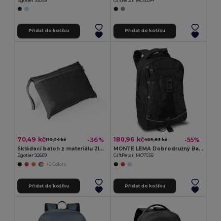
Egotier 92099
GiftRetail MO9294
Přidat do košíku
Přidat do košíku
70,49 kč
180,96 kč
-36%
-55%
110,24 kč
405,83 kč
Skládací batoh z materiálu 210D ripstop
MONTE LEMA Dobrodružný Batoh Monte Lema s Barevnými Detaily
Egotier 92669
GiftRetail MO7558
+2 Colors
Přidat do košíku
Přidat do košíku