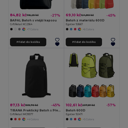
84,82 kč
69,10 kč
-27%
-45%
116,25 kč
124,80 kč
BAPAL Batoh s vnější kapsou
Batoh z materiálu 600D
GiftRetail KC2364
Egotier 92667
+7 Colors
+6 Colors
Přidat do košíku
Přidat do košíku
87,13 kč
102,61 kč
-45%
-57%
159,70 kč
237,81 kč
TIRANA Praktický Batoh s Přední Kapsou a Polstrovanými Zády
Batoh 600D
GiftRetail MO9577
Egotier 92471
+4 Colors
+5 Colors