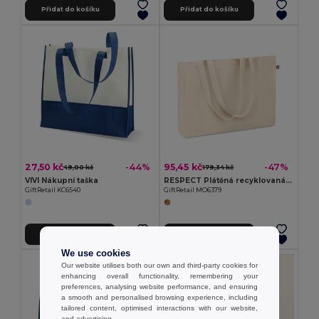
Přidat do košíku
Přidat do košíku
27,50 kč
95,45 kč
-44%
-47%
49,00 kč
179,34 kč
VIVI Nákupní taška
RESPECT Plátěná recyklovaná taška
GiftRetail KC6540
GiftRetail MO6379
Přidat do košíku
Přidat do košíku
We use cookies
Our website utilises both our own and third-party cookies for
enhancing overall functionality, remembering your
preferences, analysing website performance, and ensuring
a smooth and personalised browsing experience, including
tailored content, optimised interactions with our website,
and advertising.