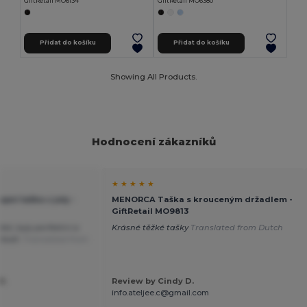
GiftRetail MO6134
GiftRetail MO6380
Přidat do košíku
Přidat do košíku
Showing All Products.
Hodnocení zákazníků
★ ★ ★ ★ ★
ní taška z juty -
MENORCA Taška s krouceným držadlem -
GiftRetail MO9813
eli, byly perfektní a
Krásné těžké tašky
Translated from Dutch
zboží.
Translated from
B.
Review by Cindy D.
info.ateljee.c@gmail.com