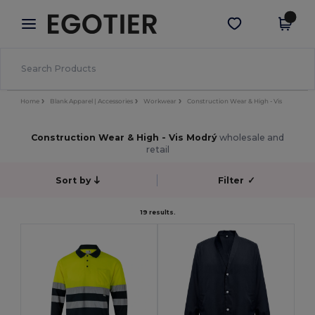
×
Aplikace Egotier
Stáhnout app
Lepší ceny v aplikaci!
Home
Blank Apparel | Accessories
Workwear
Construction Wear & High - Vis
Construction Wear & High - Vis Modrý
wholesale and
retail
Sort by
Filter
✓
19 results.