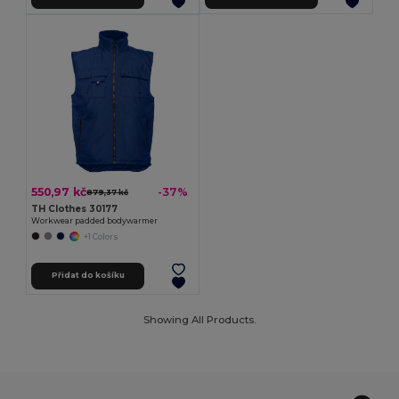
550,97 kč
-37%
879,37 kč
TH Clothes 30177
Workwear padded bodywarmer
+1 Colors
Přidat do košíku
Showing All Products.