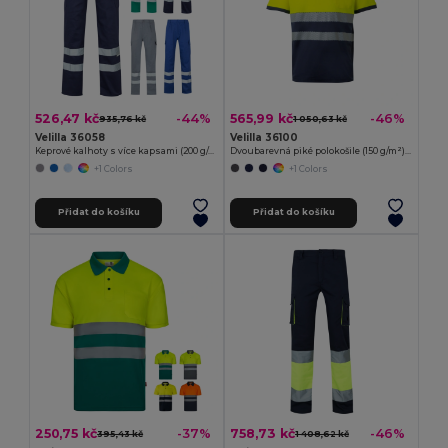
526,47 kč
565,99 kč
-44%
-46%
935,76 kč
1 050,63 kč
Velilla 36058
Velilla 36100
Keprové kalhoty s více kapsami (200 g/m²), z bavlny (35 %) a polyesteru (65 %)
Dvoubarevná piké polokošile (150 g/m²) s krátkým rukávem, z bavlny (55 %) a polyesteru (45 %)
+1 Colors
+1 Colors
Přidat do košíku
Přidat do košíku
250,75 kč
758,73 kč
-37%
-46%
395,43 kč
1 408,62 kč