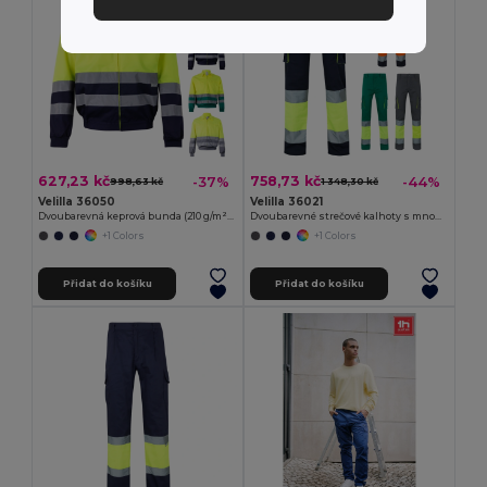
627,23 kč
758,73 kč
-37%
-44%
998,63 kč
1 348,30 kč
Velilla 36050
Velilla 36021
Dvoubarevná keprová bunda (210 g/m²) z polyesteru (80 %) a bavlny (20 %)
Dvoubarevné strečové kalhoty s mnoha kapsami (240 g/m²), z bavlny (46 %), EME (38 %) a polyesteru (16 %)
+1 Colors
+1 Colors
Přidat do košíku
Přidat do košíku