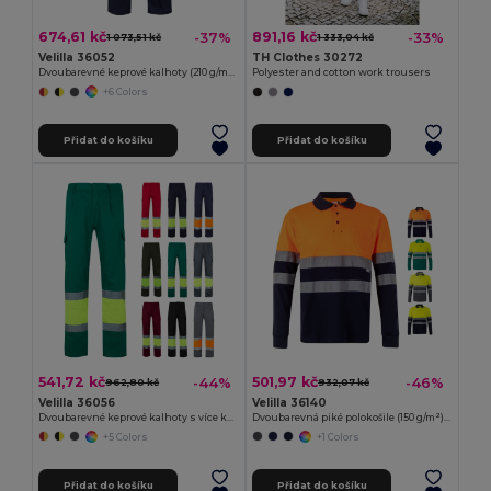
674,61 kč
891,16 kč
-37%
-33%
1 073,51 kč
1 333,04 kč
Velilla 36052
TH Clothes 30272
Dvoubarevné keprové kalhoty (210 g/m²), podšité, s mnoha kapsami, z bavlny (20 %) a polyesteru (80 %)
Polyester and cotton work trousers
+6 Colors
Přidat do košíku
Přidat do košíku
541,72 kč
501,97 kč
-44%
-46%
962,80 kč
932,07 kč
Velilla 36056
Velilla 36140
Dvoubarevné keprové kalhoty s více kapsami (210 g/m²), z bavlny (20 %) a polyesteru (80 %)
Dvoubarevná piké polokošile (150 g/m²) s dlouhým rukávem z bavlny (55 %) a polyesteru (45 %)
+5 Colors
+1 Colors
Přidat do košíku
Přidat do košíku