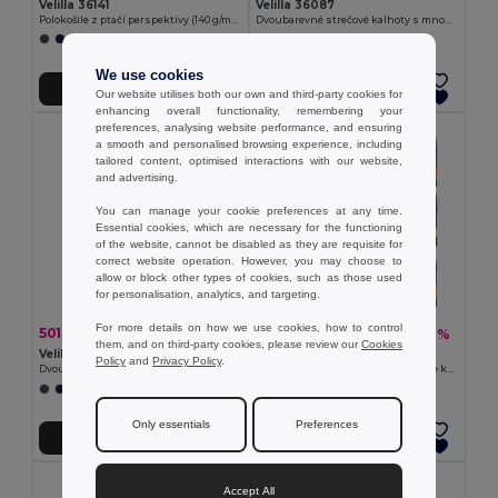
Velilla 36141
Velilla 36087
Polokošile z ptačí perspektivy (140 g/m²) s krátkým rukávem z polyesteru (100 %)
Dvoubarevné strečové kalhoty s mnoha kapsami (240 g/m²), z bavlny (46 %), EME (38 %) a polyesteru (16 %)
+1 Colors
+1 Colors
We use cookies
Přidat do košíku
Přidat do košíku
Our website utilises both our own and third-party cookies for
enhancing overall functionality, remembering your
preferences, analysing website performance, and ensuring
a smooth and personalised browsing experience, including
tailored content, optimised interactions with our website,
and advertising.
You can manage your cookie preferences at any time.
Essential cookies, which are necessary for the functioning
of the website, cannot be disabled as they are requisite for
correct website operation. However, you may choose to
allow or block other types of cookies, such as those used
for personalisation, analytics, and targeting.
For more details on how we use cookies, how to control
501,97 kč
541,72 kč
-46%
-41%
932,07 kč
919,82 kč
them, and on third-party cookies, please review our
Cookies
Velilla 36139
Velilla 36054
Policy
and
Privacy Policy
.
Dvoubarevná piké polokošile (150 g/m²) s dlouhým rukávem z bavlny (55 %) a polyesteru (45 %)
Dvoubarevné keprové kalhoty s více kapsami (210 g/m²), z bavlny (20 %) a polyesteru (80 %)
+1 Colors
+6 Colors
Only essentials
Preferences
Přidat do košíku
Přidat do košíku
Accept All