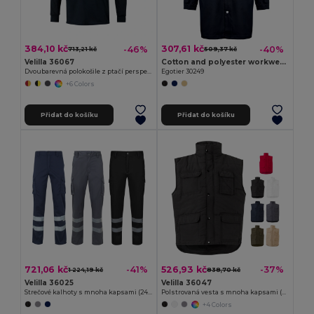
384,10 kč
307,61 kč
-46%
-40%
713,21 kč
509,37 kč
Velilla 36067
Cotton and polyester workwear jacket
Dvoubarevná polokošile z ptačí perspektivy (160 g/m²) s dlouhým rukávem, z polyesteru (100 %)
Egotier 30249
+6 Colors
Přidat do košíku
Přidat do košíku
721,06 kč
526,93 kč
-41%
-37%
1 224,19 kč
838,70 kč
Velilla 36025
Velilla 36047
Strečové kalhoty s mnoha kapsami (240 g/m²), z bavlny (46 %), EME (38 %) a polyesteru (16 %)
Polstrovaná vesta s mnoha kapsami (220 g/m²) z polyesteru (100 %)
+4 Colors