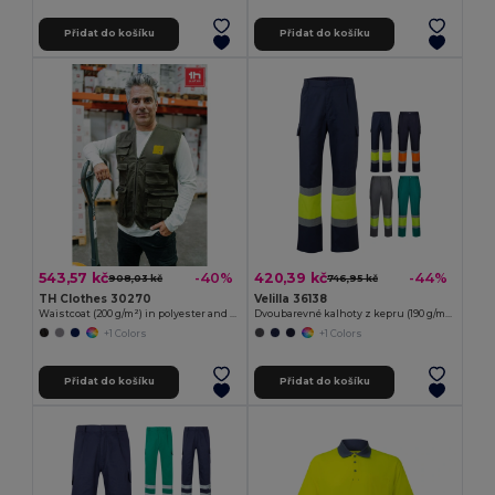
Přidat do košíku
Přidat do košíku
543,57 kč
420,39 kč
-40%
-44%
908,03 kč
746,95 kč
TH Clothes 30270
Velilla 36138
Waistcoat (200 g/m²) in polyester and cotton
Dvoubarevné kalhoty z kepru (190 g/m²), bavlny (20 %) a polyesteru (80 %)
+1 Colors
+1 Colors
Přidat do košíku
Přidat do košíku