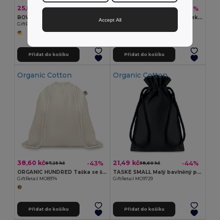
25,88 kč
33,51 kč
-62%
-42%
68,64 kč
58,24 kč
BOW Duhový stahovací batoh z RPET
VEGGIE Znovupoužitelný sáček na jídlo
Accept All
GiftRetail MO6436
GiftRetail MO9865
Přidat do košíku
Přidat do košíku
Organic Cotton
Organic Cotton
38,60 kč
21,49 kč
-43%
-44%
67,25 kč
38,60 kč
ORGANIC HUNDRED Taška se šňůrkami
TASKE SMALL Malý bavlněný pytlík
GiftRetail MO8974
GiftRetail MO9729
Přidat do košíku
Přidat do košíku