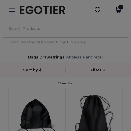
×
Aplikace Egotier
Stáhnout app
Lepší ceny v aplikaci!
Home
Blank Apparel | Accessories
Bags
Drawstrings
Bags Drawstrings
wholesale and retail
Sort by
Filter
✓
23 results.