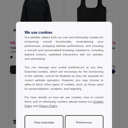
We use cookies
Our website utilises both our own and third-party cookies for
enhancing overall functionality, remembering your
46,45 kč
32,12 kč
-47%
-49%
88,05 kč
63,09 kč
preferences, analysing website performance, and ensuring
YUKI COLOUR Stahovací batoh z bio bavlny
FOLDPET Skládací RPET taška
a smooth and personalised browsing experience, including
GiftRetail MO6355
GiftRetail MO9861
tailored content, optimised interactions with our website,
+3 Colors
+5 Colors
and advertising.
You can manage your cookie preferences at any time.
Přidat do košíku
Přidat do košíku
Essential cookies, which are necessary for the functioning
of the website, cannot be disabled as they are requisite for
correct website operation. However, you may choose to
allow or block other types of cookies, such as those used
for personalisation, analytics, and targeting.
For more details on how we use cookies, how to control
them, and on third-party cookies, please review our
Cookies
Policy
and
Privacy Policy
.
Only essentials
Preferences