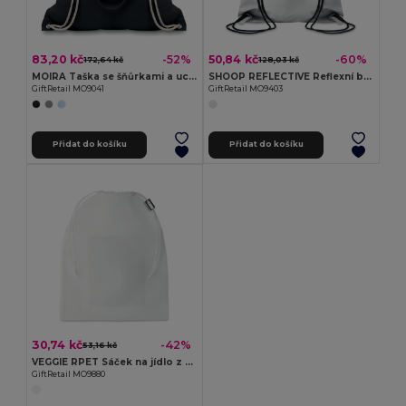
83,20 kč
50,84 kč
-52%
-60%
172,64 kč
128,03 kč
MOIRA Taška se šňůrkami a uchy
SHOOP REFLECTIVE Reflexní batoh
GiftRetail MO9041
GiftRetail MO9403
Přidat do košíku
Přidat do košíku
30,74 kč
-42%
53,16 kč
VEGGIE RPET Sáček na jídlo z RPET
GiftRetail MO9880