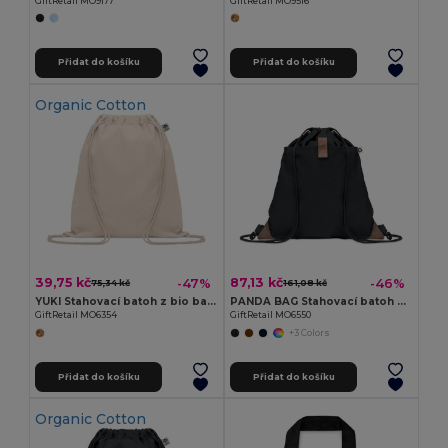
GiftRetail MO9177
GiftRetail MO9516
Přidat do košíku
Přidat do košíku
Organic Cotton
39,75 kč
87,13 kč
-47%
-46%
75,34 kč
161,08 kč
YUKI Stahovací batoh z bio bavlny
PANDA BAG Stahovací batoh z bavlny
GiftRetail MO6354
GiftRetail MO6550
+3 Colors
Přidat do košíku
Přidat do košíku
Organic Cotton