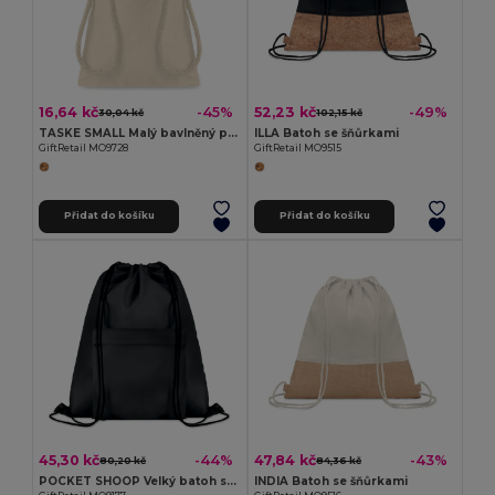
16,64 kč
52,23 kč
-45%
-49%
30,04 kč
102,15 kč
TASKE SMALL Malý bavlněný pytlík
ILLA Batoh se šňůrkami
GiftRetail MO9728
GiftRetail MO9515
Přidat do košíku
Přidat do košíku
45,30 kč
47,84 kč
-44%
-43%
80,20 kč
84,36 kč
POCKET SHOOP Velký batoh se šňůrkami
INDIA Batoh se šňůrkami