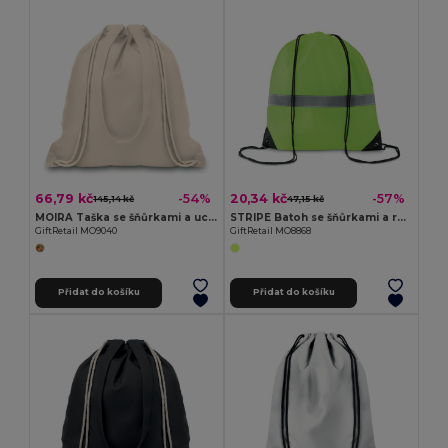
66,79 kč
20,34 kč
-54%
-57%
145,14 kč
47,15 kč
MOIRA Taška se šňůrkami a uchy
STRIPE Batoh se šňůrkami a reflexním
GiftRetail MO9040
GiftRetail MO8868
Přidat do košíku
Přidat do košíku