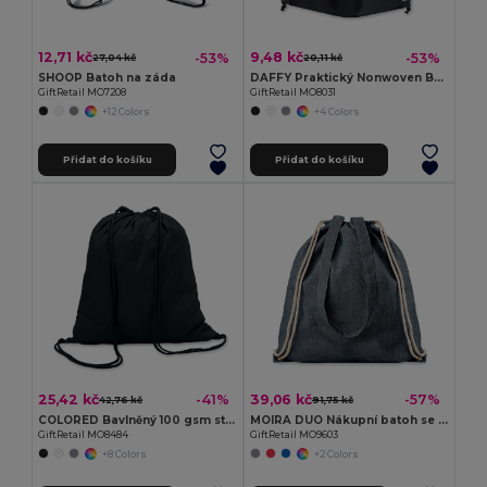
12,71 kč
9,48 kč
-53%
-53%
27,04 kč
20,11 kč
SHOOP Batoh na záda
DAFFY Praktický Nonwoven Batoh s Šňůrkou 80g/m²
GiftRetail MO7208
GiftRetail MO8031
+12 Colors
+4 Colors
Přidat do košíku
Přidat do košíku
25,42 kč
39,06 kč
-41%
-57%
42,76 kč
91,75 kč
COLORED Bavlněný 100 gsm stahovací vak
MOIRA DUO Nákupní batoh se šňůrkami
GiftRetail MO8484
GiftRetail MO9603
+8 Colors
+2 Colors