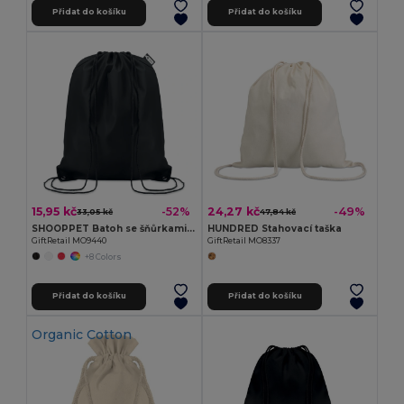
Přidat do košíku
Přidat do košíku
15,95 kč
24,27 kč
-52%
-49%
33,05 kč
47,84 kč
SHOOPPET Batoh se šňůrkami 190T RPET
HUNDRED Stahovací taška
GiftRetail MO9440
GiftRetail MO8337
+8 Colors
Přidat do košíku
Přidat do košíku
Organic Cotton