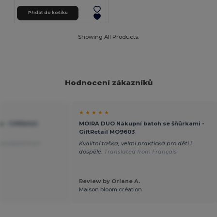
Přidat do košíku
Showing All Products.
Hodnocení zákazníků
★ ★ ★ ★ ★
- GiftRetail
MOIRA DUO Nákupní batoh se šňůrkami -
GiftRetail MO9603
ranslated from
Kvalitní taška, velmi praktická pro děti i
dospělé.
Translated from Français
Review by Orlane A.
Maison bloom création