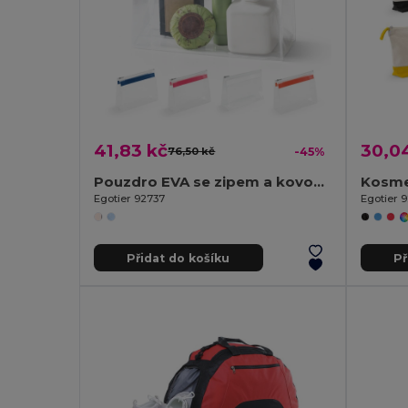
41,83 kč
30,0
76,50 kč
-45%
Pouzdro EVA se zipem a kovovým táhlem
Egotier 92737
Egotier 
Přidat do košíku
Př