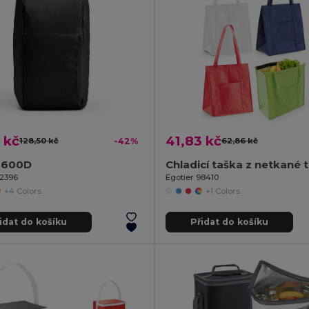
 kč
41,83 kč
128,50 kč
-42%
62,86 kč
 600D
92396
Egotier 98410
+4 Colors
+1 Colors
idat do košíku
Přidat do košíku