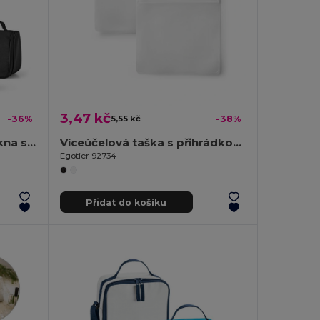
3,47 kč
-36%
5,55 kč
-38%
Toaletní taška z mikrovlákna s několika vnitřními kapsami
Víceúčelová taška s přihrádkou EVA
Egotier 92734
Přidat do košíku