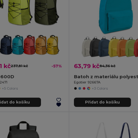
1 kč
63,79 kč
237,81 kč
-57%
84,36 kč
 600D
92471
Egotier 92667A
+5 Colors
+3 Colors
idat do košíku
Přidat do košíku