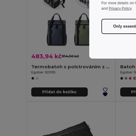
For more details on 
and
Privacy Policy
.
Only essent
483,94 kč
172,6
914,50 kč
-47%
Termobatoh s polstrováním z materiálu 600D rPET a ripstopu 16 L
Egotier 92099
Egotier 
Přidat do košíku
Př