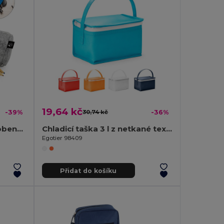
19,64 kč
-39%
30,74 kč
-36%
Víceúčelové pouzdro vyrobené z recyklované plsti (100% rPET)
Chladicí taška 3 l z netkané textilie (80 g/m²)
Egotier 98409
Přidat do košíku