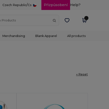
/
Přizpůsobení
Help?
Czech Republic
Cs
Merchandising
Blank Apparel
All products
« Reset