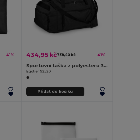
434,95 kč
-41%
738,40 kč
-41%
Sportovní taška z polyesteru 300D
Egotier 92520
Přidat do košíku