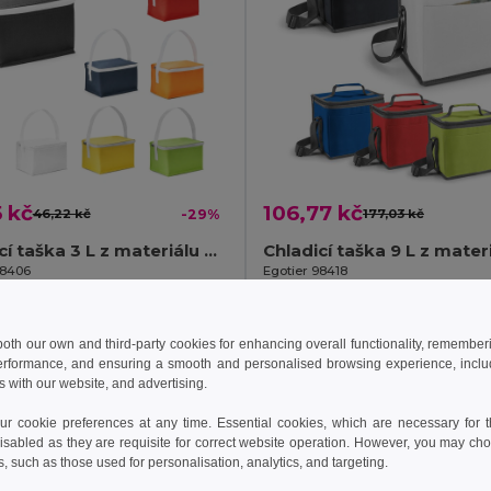
 kč
106,77 kč
46,22 kč
-29%
177,03 kč
Chladicí taška 3 L z materiálu 600D
98406
Egotier 98418
+4 Colors
+2 Colors
idat do košíku
Přidat do košíku
 both our own and third-party cookies for enhancing overall functionality, remember
erformance, and ensuring a smooth and personalised browsing experience, includi
s with our website, and advertising.
 cookie preferences at any time. Essential cookies, which are necessary for th
isabled as they are requisite for correct website operation. However, you may cho
s, such as those used for personalisation, analytics, and targeting.