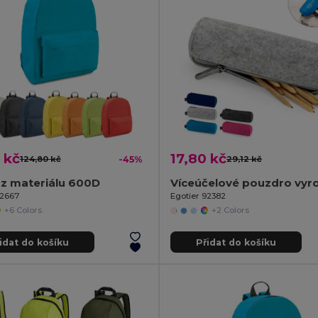
 kč
17,80 kč
124,80 kč
-45%
29,12 kč
 z materiálu 600D
92667
Egotier 92382
+6 Colors
+2 Colors
idat do košíku
Přidat do košíku