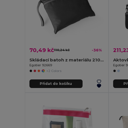
70,49 kč
211,2
110,24 kč
-36%
Skládací batoh z materiálu 210D ripstop
Egotier 92669
Egotier 
+2 Colors
Přidat do košíku
Př