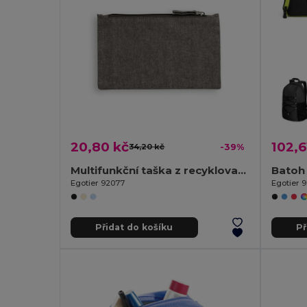
20,80 kč
102,6
34,20 kč
-39%
Multifunkční taška z recyklované bavlny (70 %) a polyesteru (30 % rPET) (140 g/m²)
Batoh
Egotier 92077
Egotier 
Přidat do košíku
Př