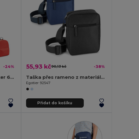
55,93 kč
-24%
90,13 kč
-38%
Batoh z materiálu polyester 600D
Taška přes rameno z materiálu 600D
Egotier 92547
Přidat do košíku