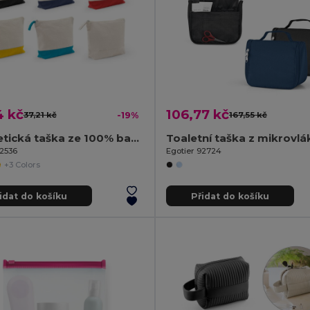
4 kč
106,77 kč
37,21 kč
-19%
167,55 kč
Kosmetická taška ze 100% bavlny (340 g/m²) dvoubarevná
92536
Egotier 92724
+3 Colors
idat do košíku
Přidat do košíku