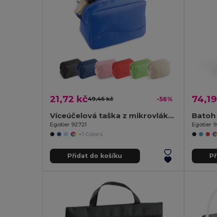
21,72 kč
74,19
49,46 kč
-56%
Víceúčelová taška z mikrovlákna
Batoh
Egotier 92721
Egotier 
+1 Colors
Přidat do košíku
Př