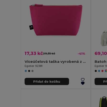
17,33 kč
69,10
29,35 kč
-41%
Víceúčelová taška vyrobená z recyklované plsti (100% rPET)
Batoh
Egotier 92381
Egotier 
Přidat do košíku
Př