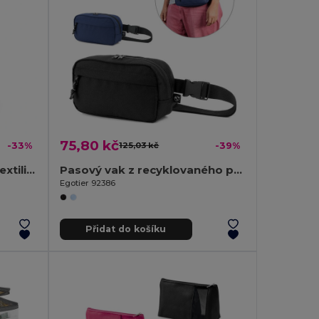
75,80 kč
-33%
125,03 kč
-39%
Chladicí taška z netkané textilie (80 g/m²)
Pasový vak z recyklovaného polyesteru 600D a podšívka z recyklovaného polyesteru 210D
Egotier 92386
Přidat do košíku