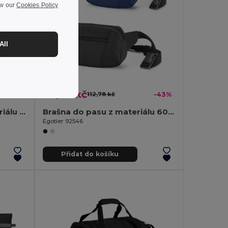
ew our
Cookies Policy
All
64,48 kč
-33%
112,78 kč
-43%
Chladicí batoh 10L z materiálu 600D
Brašna do pasu z materiálu 600D
Egotier 92546
Přidat do košíku