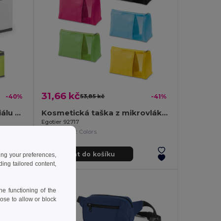
31,66 kč
-40%
53,85 kč
-41%
Chladicí taška 9 L z materiálu 600D
Kosmetická taška z mikrovlákna a síťoviny
Egotier 92717
+2 Colors
Přidat do košíku
ing your preferences,
ng tailored content,
e functioning of the
ose to allow or block