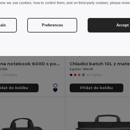
how we use cookies, how to control them, and on third-party cookies, please revi
ials
Preferences
Accept 
4 kč
162,01 kč
341,12 kč
-49%
240,12 kč
Batoh na notebook 600D s podšívkou 210D 17.3"
92384
Egotier 98408
+3 Colors
+2 Colors
idat do košíku
Přidat do košíku