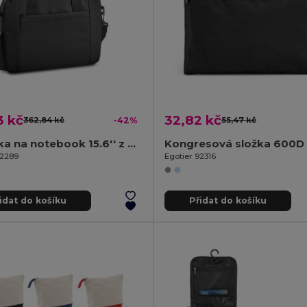
3 kč
32,82 kč
362,84 kč
-42%
55,47 kč
Aktovka na notebook 15.6'' z materiálu 600D
Kongresová složka 600D
92289
Egotier 92316
idat do košíku
Přidat do košíku