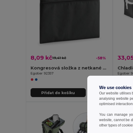
8,09 kč
33,05
19,41 kč
-58%
Kongresová složka z netkané textilie (80 g/m²)
Egotier 92357
Egotier 
We use cookies
Přidat do košíku
Př
Our website utilises
analysing website p
optimised interaction
You can manage your
website, cannot be d
other types of cookie