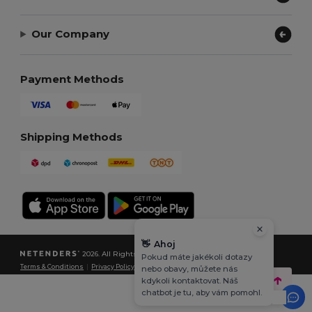
Our Company
Payment Methods
Shipping Methods
👋
Ahoj
2026. All Rights Reserved
Pokud máte jakékoli dotazy
Terms & Conditions
|
Privacy Policy
|
Cookies Policy
|
Site Map
nebo obavy, můžete nás
kdykoli kontaktovat. Náš
chatbot je tu, aby vám pomohl.