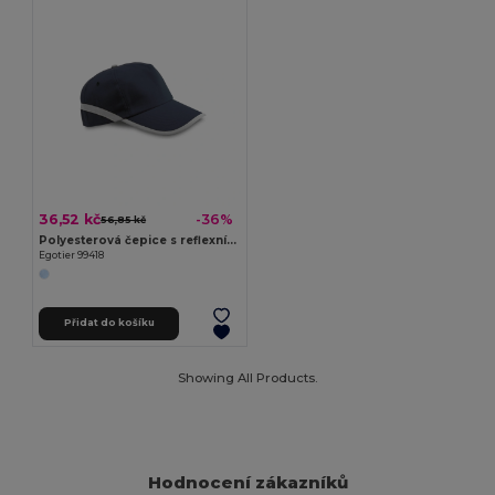
36,52 kč
-36%
56,85 kč
Polyesterová čepice s reflexními prvky
Egotier 99418
Přidat do košíku
Showing All Products.
Hodnocení zákazníků