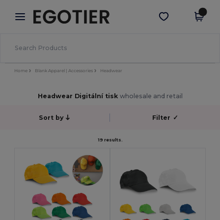
×
Aplikace Egotier
Stáhnout app
Lepší ceny v aplikaci!
Home
Blank Apparel | Accessories
Headwear
Headwear Digitální tisk
wholesale and retail
Sort by
Filter
✓
19 results.