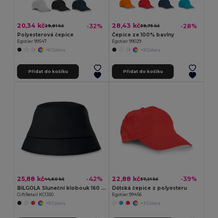
20,34 kč
28,43 kč
-32%
-28%
29,81 kč
39,75 kč
Polyesterová čepice
Čepice ze 100% bavlny
Egotier 99547
Egotier 99029
+6 Colors
+9 Colors
Přidat do košíku
Přidat do košíku
25,88 kč
22,88 kč
-42%
-39%
44,60 kč
37,21 kč
BILGOLA Sluneční klobouk 160 gr/m²
Dětská čepice z polyesteru
GiftRetail KC1350
Egotier 99456
+5 Colors
+3 Colors