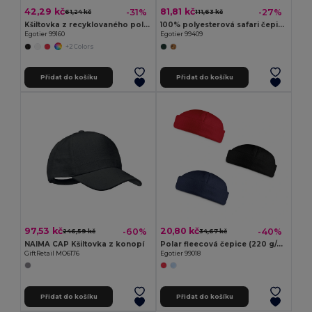
42,29 kč
81,81 kč
-31%
-27%
61,24 kč
111,63 kč
Kšiltovka z recyklovaného polyesteru (100% rPET)
100% polyesterová safari čepice (160 g/m²)
Egotier 99160
Egotier 99409
+2 Colors
Přidat do košíku
Přidat do košíku
97,53 kč
20,80 kč
-60%
-40%
246,59 kč
34,67 kč
NAIMA CAP Kšiltovka z konopí
Polar fleecová čepice (220 g/m²)
GiftRetail MO6176
Egotier 99018
Přidat do košíku
Přidat do košíku