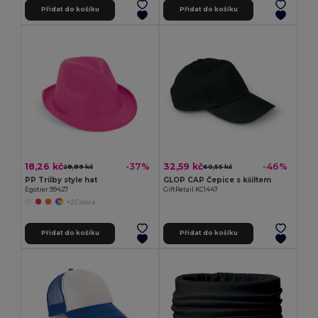
Přidat do košíku
Přidat do košíku
18,26 kč
32,59 kč
-37%
-46%
28,89 kč
60,55 kč
PP Trilby style hat
GLOP CAP Čepice s kšiltem
Egotier 99427
GiftRetail KC1447
+2 Colors
Přidat do košíku
Přidat do košíku