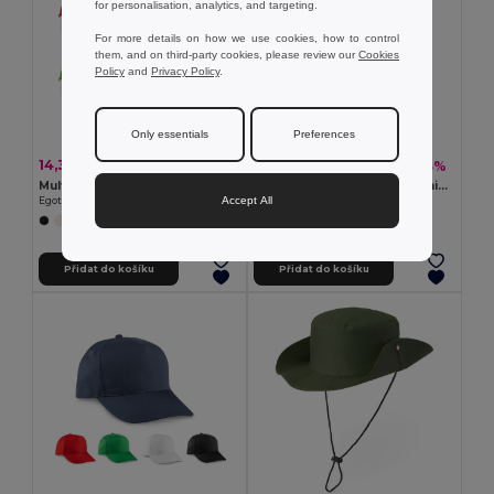
for personalisation, analytics, and targeting.
For more details on how we use cookies, how to control
them, and on third-party cookies, please review our
Cookies
Policy
and
Privacy Policy
.
Only essentials
Preferences
14,33 kč
87,13 kč
-31%
-43%
20,80 kč
154,15 kč
Multifunkční šátek (130 g/m²)
BICCA CAP Kšiltovka z organické bavlny
Accept All
Egotier 99021
GiftRetail MO6432
+3 Colors
+4 Colors
Přidat do košíku
Přidat do košíku