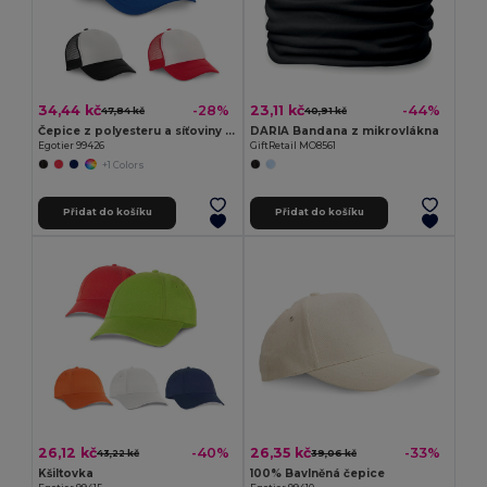
34,44 kč
23,11 kč
-28%
-44%
47,84 kč
40,91 kč
Čepice z polyesteru a síťoviny (150 g/m²)
DARIA Bandana z mikrovlákna
Egotier 99426
GiftRetail MO8561
+1 Colors
Přidat do košíku
Přidat do košíku
26,12 kč
26,35 kč
-40%
-33%
43,22 kč
39,06 kč
Kšiltovka
100% Bavlněná čepice