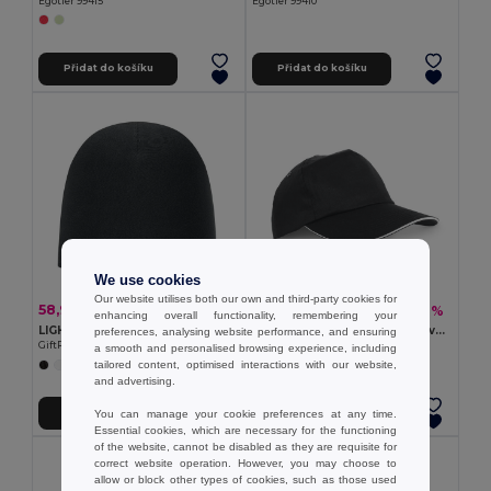
Egotier 99415
Egotier 99410
Přidat do košíku
Přidat do košíku
We use cookies
Our website utilises both our own and third-party cookies for
58,93 kč
18,72 kč
-51%
-49%
119,95 kč
36,98 kč
enhancing overall functionality, remembering your
LIGHTY Unisex bavlněná čepice
100% polyesterová sendvičová čepice
preferences, analysing website performance, and ensuring
GiftRetail MO6645
Egotier 99568
a smooth and personalised browsing experience, including
tailored content, optimised interactions with our website,
+8 Colors
and advertising.
You can manage your cookie preferences at any time.
Přidat do košíku
Přidat do košíku
Essential cookies, which are necessary for the functioning
of the website, cannot be disabled as they are requisite for
Organic Cotton
correct website operation. However, you may choose to
allow or block other types of cookies, such as those used