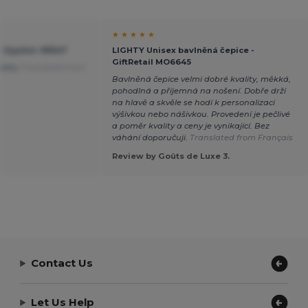
★ ★ ★ ★ ★
- Egotier 99547
LIGHTY Unisex bavlněná čepice -
GiftRetail MO6645
ality
Translated from
Bavlněná čepice velmi dobré kvality, měkká,
pohodlná a příjemná na nošení. Dobře drží
na hlavě a skvěle se hodí k personalizaci
výšivkou nebo nášivkou. Provedení je pečlivé
a poměr kvality a ceny je vynikající. Bez
váhání doporučuji.
Translated from Français
Review by Goûts de Luxe 3.
Contact Us
Let Us Help