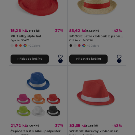
18,26 kč
53,62 kč
-37%
-43%
28,89 kč
93,60 kč
PP Trilby style hat
BOOGIE Letní klobouk z papírové slámy s barevnou stuhou
Egotier 99427
GiftRetail MO9341
+2 Colors
+2 Colors
Přidat do košíku
Přidat do košíku
21,72 kč
33,05 kč
-37%
-43%
34,67 kč
57,55 kč
Čepice z PP s bílou polyesterovou stuhou
WOOGIE Barevný klobouček