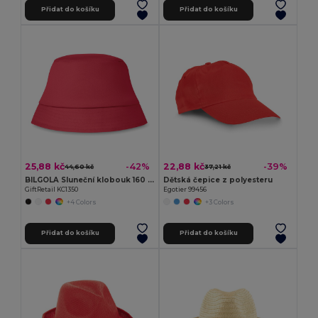
Přidat do košíku
Přidat do košíku
25,88 kč
22,88 kč
-42%
-39%
44,60 kč
37,21 kč
BILGOLA Sluneční klobouk 160 gr/m²
Dětská čepice z polyesteru
GiftRetail KC1350
Egotier 99456
+4 Colors
+3 Colors
Přidat do košíku
Přidat do košíku