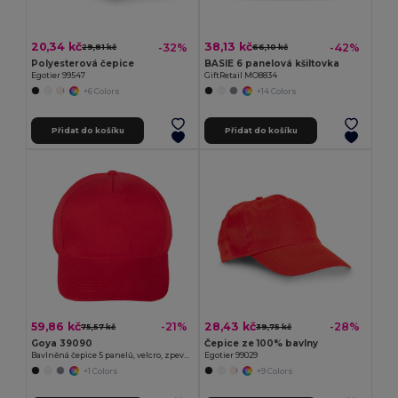
20,34 kč
38,13 kč
-32%
-42%
29,81 kč
66,10 kč
Polyesterová čepice
BASIE 6 panelová kšiltovka
Egotier 99547
GiftRetail MO8834
+6 Colors
+14 Colors
Přidat do košíku
Přidat do košíku
59,86 kč
28,43 kč
-21%
-28%
75,57 kč
39,75 kč
Goya 39090
Čepice ze 100% bavlny
Bavlněná čepice 5 panelů, velcro, zpevněný panel FIRST-CLASS
Egotier 99029
+1 Colors
+9 Colors