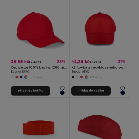
39,98 kč
42,29 kč
-23%
-31%
52,23 kč
61,24 kč
Čepice ze 100% bavlny (260 g/m²) se 6 panely
Kšiltovka z recyklovaného polyesteru (100% rPET)
Egotier 99170
Egotier 99160
+3 Colors
+2 Colors
Přidat do košíku
Přidat do košíku