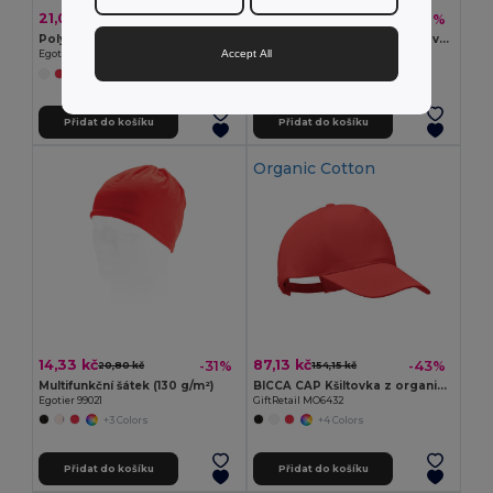
21,03 kč
80,43 kč
-37%
-52%
33,28 kč
167,79 kč
Polyester panama
TEKAPO Šestipanelová kšiltovka
Accept All
Egotier 99453
GiftRetail MO9643
+9 Colors
Přidat do košíku
Přidat do košíku
Organic Cotton
14,33 kč
87,13 kč
-31%
-43%
20,80 kč
154,15 kč
Multifunkční šátek (130 g/m²)
BICCA CAP Kšiltovka z organické bavlny
Egotier 99021
GiftRetail MO6432
+3 Colors
+4 Colors
Přidat do košíku
Přidat do košíku