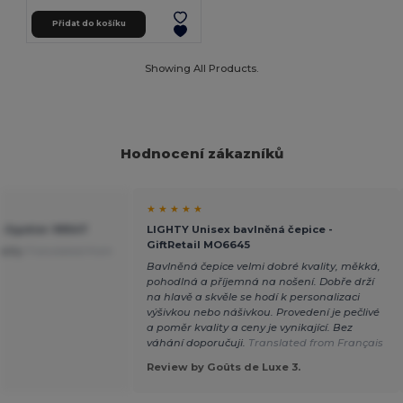
Přidat do košíku
Showing All Products.
Hodnocení zákazníků
★ ★ ★ ★ ★
- Egotier 99547
LIGHTY Unisex bavlněná čepice -
GiftRetail MO6645
ality
Translated from
Bavlněná čepice velmi dobré kvality, měkká,
pohodlná a příjemná na nošení. Dobře drží
na hlavě a skvěle se hodí k personalizaci
výšivkou nebo nášivkou. Provedení je pečlivé
a poměr kvality a ceny je vynikající. Bez
váhání doporučuji.
Translated from Français
Review by Goûts de Luxe 3.