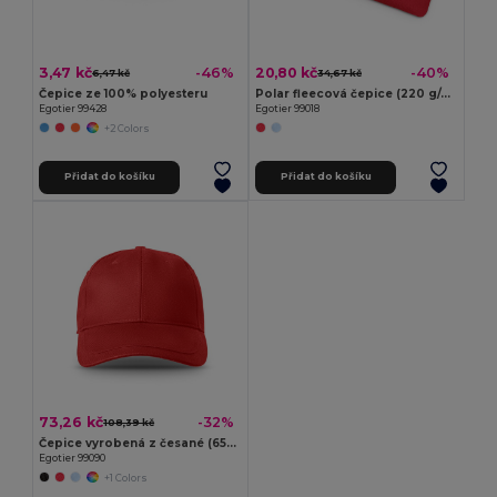
3,47 kč
20,80 kč
-46%
-40%
6,47 kč
34,67 kč
Čepice ze 100% polyesteru
Polar fleecová čepice (220 g/m²)
Egotier 99428
Egotier 99018
+2 Colors
Přidat do košíku
Přidat do košíku
73,26 kč
-32%
108,39 kč
Čepice vyrobená z česané (65% recyklované) bavlny
Egotier 99090
+1 Colors