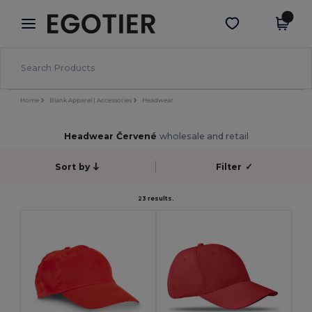
×
Aplikace Egotier
Stáhnout app
Lepší ceny v aplikaci!
Home
Blank Apparel | Accessories
Headwear
Headwear Červené
wholesale and retail
Sort by
Filter
✓
23 results.