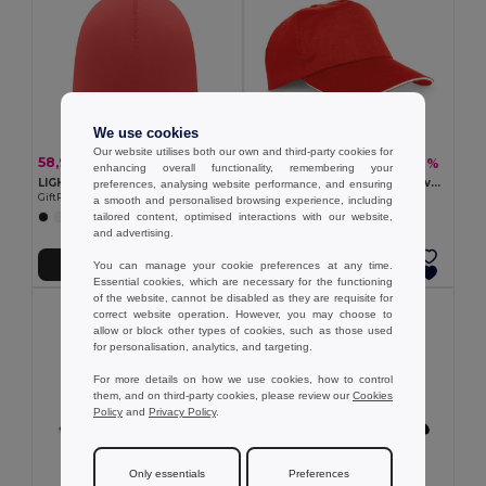
We use cookies
Our website utilises both our own and third-party cookies for
58,93 kč
18,72 kč
-51%
-49%
119,95 kč
36,98 kč
enhancing overall functionality, remembering your
LIGHTY Unisex bavlněná čepice
100% polyesterová sendvičová čepice
preferences, analysing website performance, and ensuring
GiftRetail MO6645
Egotier 99568
a smooth and personalised browsing experience, including
tailored content, optimised interactions with our website,
+8 Colors
and advertising.
You can manage your cookie preferences at any time.
Přidat do košíku
Přidat do košíku
Essential cookies, which are necessary for the functioning
of the website, cannot be disabled as they are requisite for
correct website operation. However, you may choose to
allow or block other types of cookies, such as those used
for personalisation, analytics, and targeting.
For more details on how we use cookies, how to control
them, and on third-party cookies, please review our
Cookies
Policy
and
Privacy Policy
.
Only essentials
Preferences