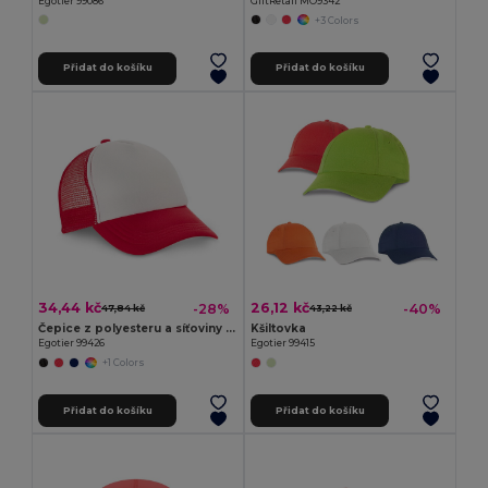
Egotier 99086
GiftRetail MO9342
+3 Colors
Přidat do košíku
Přidat do košíku
34,44 kč
26,12 kč
-28%
-40%
47,84 kč
43,22 kč
Čepice z polyesteru a síťoviny (150 g/m²)
Kšiltovka
Egotier 99426
Egotier 99415
+1 Colors
Přidat do košíku
Přidat do košíku