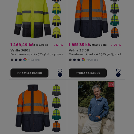
1 269,49 kč
1 855,35 kč
-41%
-37%
2 155,10 kč
2 952,89 kč
Velilla 36105
Velilla 36108
Dvoubarevná parka (190 g/m²), z polyesteru (100 %), s PU zátěrem
Dvoubarevná parka 4v1 (180g/m²), z polyesteru (100%) s PU zátěrem
+1 Colors
+1 Colors
Přidat do košíku
Přidat do košíku