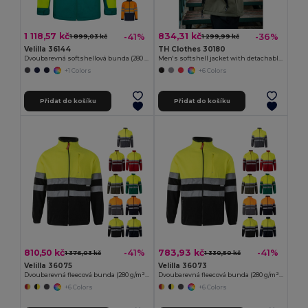
1 118,57 kč
834,31 kč
-41%
-36%
1 899,03 kč
1 299,99 kč
Velilla 36144
TH Clothes 30180
Dvoubarevná softshellová bunda (280 g/m²), z polyesteru (96 %) a elastanu (4 %)
Men's softshell jacket with detachable hood and rounded back hem
+1 Colors
+6 Colors
Přidat do košíku
Přidat do košíku
810,50 kč
783,93 kč
-41%
-41%
1 376,03 kč
1 330,50 kč
Velilla 36075
Velilla 36073
Dvoubarevná fleecová bunda (280 g/m²), z polyesteru (100 %)
Dvoubarevná fleecová bunda (280 g/m²), z polyesteru (100 %)
+6 Colors
+6 Colors