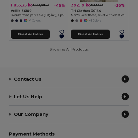
1 855,35 kč
392,19 kč
-46%
-36%
3 444,93 kč
611,52 kč
Velilla 36109
TH Clothes 30164
Dvoubarevná parka 4v1 (180g/m²), z polyesteru (100%) s PU zátěrem
Men's Polar fleece jacket with elasticated cuffs
+1 Colors
+3 Colors
Přidat do košíku
Přidat do košíku
Showing All Products.
Contact Us
Let Us Help
Our Company
Payment Methods