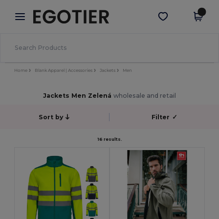
×
Aplikace Egotier
Stáhnout app
Lepší ceny v aplikaci!
Home
Blank Apparel | Accessories
Jackets
Men
Jackets Men Zelená
wholesale and retail
Sort by
Filter
✓
16 results.