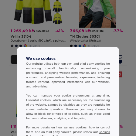
1 269,49 kč
366,08 kč
-41%
-37%
2 155,10 kč
584,01 kč
Velilla 36104
TH Clothes 30301
Dvoubarevná parka (190 g/m²), z polyesteru (100 %), s PU zátěrem
Windbreaker (Unisex)
+1 Colors
+1 Colors
We use cookies
Přidat do košíku
Přidat do košíku
Our website utilises both our own and third-party cookies for
enhancing overall functionality, remembering your
preferences, analysing website performance, and ensuring
a smooth and personalised browsing experience, including
tailored content, optimised interactions with our website,
and advertising.
You can manage your cookie preferences at any time.
Essential cookies, which are necessary for the functioning
of the website, cannot be disabled as they are requisite for
correct website operation. However, you may choose to
allow or block other types of cookies, such as those used
for personalisation, analytics, and targeting.
1 118,57 kč
543,57 kč
-37%
-33%
1 780,47 kč
813,04 kč
For more details on how we use cookies, how to control
them, and on third-party cookies, please review our
Cookies
Velilla 36145
TH Clothes 30271