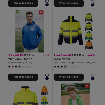
Přidat do košíku
Přidat do košíku
377,40 kč
1 343,44 kč
-36%
-44%
587,94 kč
2 387,37 kč
TH Clothes 30300
Velilla 36059
Windbreaker (Unisex)
Dvoubarevná vycpaná bunda (180 g/m²) z polyesteru (100 %) s PU zátěrem
+2 Colors
+1 Colors
Přidat do košíku
Přidat do košíku