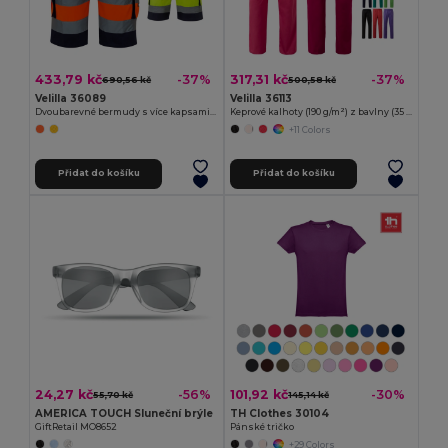
433,79 kč
317,31 kč
-37%
-37%
690,56 kč
500,58 kč
Velilla 36089
Velilla 36113
Dvoubarevné bermudy s více kapsami (210 g/m²), z bavlny (20 %) a polyesteru (80 %)
Keprové kalhoty (190 g/m²) z bavlny (35 %) a polyesteru (65 %)
+11 Colors
Přidat do košíku
Přidat do košíku
24,27 kč
101,92 kč
-56%
-30%
55,70 kč
145,14 kč
AMERICA TOUCH Sluneční brýle
TH Clothes 30104
GiftRetail MO8652
Pánské tričko
+29 Colors