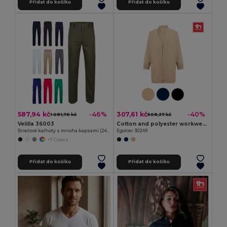
Přidat do košíku
Přidat do košíku
587,94 kč
307,61 kč
-46%
-40%
1 091,76 kč
509,37 kč
Velilla 36003
Cotton and polyester workwear jacket
Strečové kalhoty s mnoha kapsami (240 g/m²) z bavlny (46 %), EME (38 %) a polyesteru (16 %)
Egotier 30249
+7 Colors
Přidat do košíku
Přidat do košíku