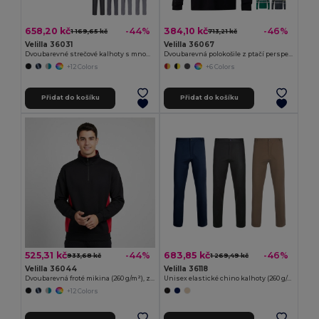
658,20 kč
384,10 kč
-44%
-46%
1 169,65 kč
713,21 kč
Velilla 36031
Velilla 36067
Dvoubarevné strečové kalhoty s mnoha kapsami (240 g/m²), z bavlny (46 %), EME (38 %) a polyesteru (16 %)
Dvoubarevná polokošile z ptačí perspektivy (160 g/m²) s dlouhým rukávem, z polyesteru (100 %)
+12 Colors
+6 Colors
Přidat do košíku
Přidat do košíku
525,31 kč
683,85 kč
-44%
-46%
933,68 kč
1 269,49 kč
Velilla 36044
Velilla 36118
Dvoubarevná froté mikina (260 g/m²), z polyesteru (65 %) a bavlny (35 %)
Unisex elastické chino kalhoty (260 g/m²), bavlna (98 %) a elastan (2 %)
+12 Colors