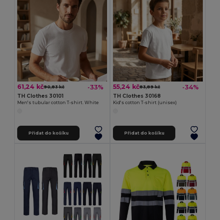
61,24 kč
55,24 kč
-33%
-34%
90,83 kč
83,89 kč
TH Clothes 30101
TH Clothes 30168
Men's tubular cotton T-shirt. White
Kid's cotton T-shirt (unisex)
Přidat do košíku
Přidat do košíku