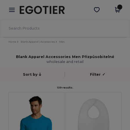
×
Aplikace Egotier
Stáhnout app
Lepší ceny v aplikaci!
Home
Blank Apparel | Accessories
Men
Blank Apparel Accessories Men Přizpůsobitelné
wholesale and retail
Sort by
Filter
✓
139 results.