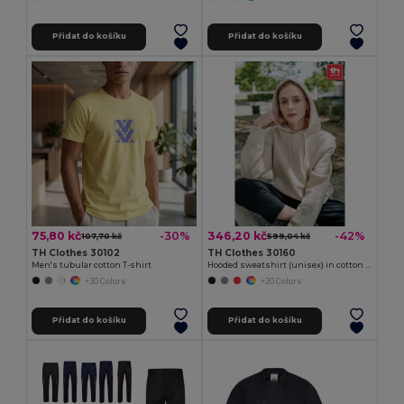
Přidat do košíku
Přidat do košíku
75,80 kč
346,20 kč
-30%
-42%
107,70 kč
599,04 kč
TH Clothes 30102
TH Clothes 30160
Men's tubular cotton T-shirt
Hooded sweatshirt (unisex) in cotton and polyester
+30 Colors
+20 Colors
Přidat do košíku
Přidat do košíku