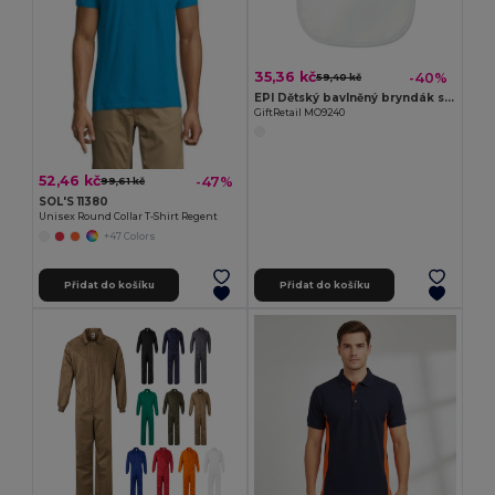
35,36 kč
-40%
59,40 kč
EPI Dětský bavlněný bryndák s PEVA podšívkou
GiftRetail MO9240
52,46 kč
-47%
99,61 kč
SOL'S 11380
Unisex Round Collar T-Shirt Regent
+47 Colors
Přidat do košíku
Přidat do košíku