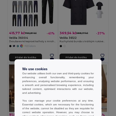
415,77 kč
369,54 kč
-41%
-37%
705,81 kč
588,17 kč
Velilla 36004
Velilla 36122
Dvoubarevné keprové kalhoty s mnoha kapsami (200 g/m²), z bavlny (35 %) a polyesteru (65 %)
Kuchyňská bunda s krátkým rukávem (110 g/m²) z bavlny (35 %) a polyesteru (65 %)
+12 Colors
Přidat do košíku
Přidat do košíku
We use cookies
Our website utilises both our own and third-party cookies for
enhancing overall functionality, remembering your
preferences, analysing website performance, and ensuring
a smooth and personalised browsing experience, including
tailored content, optimised interactions with our website,
and advertising.
You can manage your cookie preferences at any time.
Essential cookies, which are necessary for the functioning
of the website, cannot be disabled as they are requisite for
correct website operation. However, you may choose to
91,06 kč
99,61 kč
-30%
-34%
129,65 kč
151,15 kč