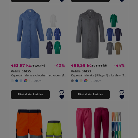
453,67 kč
466,38 kč
-40%
-44%
752,03 kč
828,99 kč
Velilla 36135
Velilla 36133
Keprová halena s dlouhým rukávem (175 g/m²), z bavlněného kepru (35 %) a polyesteru (65 %)
Keprová halenka (175 g/m²) z bavlny (35 %) a polyesteru (65 %)
+2 Colors
+2 Colors
Přidat do košíku
Přidat do košíku