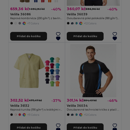
659,36 kč
360,07 kč
-40%
-40%
1 092,92 kč
596,96 kč
Velilla 36086
Velilla 36039
Keprová kombinéza (200 g/m²) z bavlny (35 %) a polyesteru (65 %)
Dvoubarevná piké polokošile (180 g/m²), krátký rukáv, z bavlny (60 %) a polyesteru (40 %)
+7 Colors
+12 Colors
Přidat do košíku
Přidat do košíku
302,52 kč
301,14 kč
-37%
-46%
477,47 kč
554,43 kč
Velilla 36132
Velilla 36034
Keprová tunika (190 g/m²) s krátkými rukávy z polyesteru (65 %) a bavlny (35 %)
Dvoubarevné technické tričko z ptačí perspektivy (160 g/m²), z polyesteru (100 %)
+11 Colors
+12 Colors
Přidat do košíku
Přidat do košíku