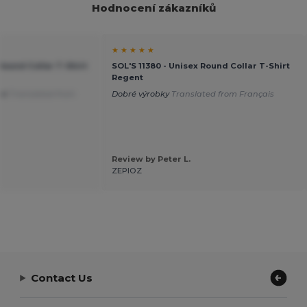
Hodnocení zákazníků
★ ★ ★ ★ ★
 Round Collar T-Shirt
SOL'S 11380 - Unisex Round Collar T-Shirt
Regent
lné
Translated from
Dobré výrobky
Translated from Français
Review by Peter L.
ZEPIOZ
Contact Us