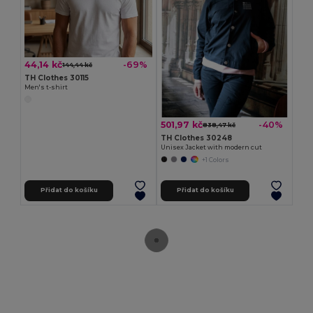
44,14 kč
-69%
144,44 kč
TH Clothes 30115
Men's t-shirt
501,97 kč
-40%
838,47 kč
TH Clothes 30248
Unisex Jacket with modern cut
+1 Colors
Přidat do košíku
Přidat do košíku