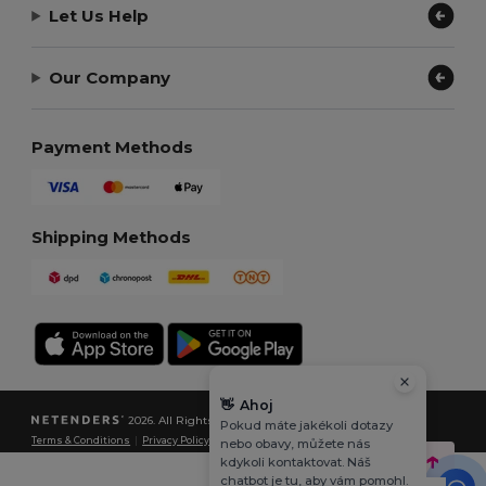
Let Us Help
Our Company
Payment Methods
Shipping Methods
👋
Ahoj
2026. All Rights Reserved
Pokud máte jakékoli dotazy
Terms & Conditions
|
Privacy Policy
|
Cookies Policy
|
Site Map
nebo obavy, můžete nás
kdykoli kontaktovat. Náš
chatbot je tu, aby vám pomohl.