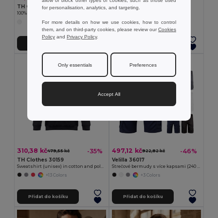
allow or block other types of cookies, such as those used
TH Clothes 30279
Pánské tričko
for personalisation, analytics, and targeting.
100% cotton T-shirt. White
Egotier 30110
For more details on how we use cookies, how to control
+14 Colors
them, and on third-party cookies, please review our
Cookies
Policy
and
Privacy Policy
.
Přidat do košíku
Přidat do košíku
Only essentials
Preferences
Accept All
310,38 kč
497,12 kč
-35%
-46%
479,55 kč
922,82 kč
TH Clothes 30159
Velilla 36017
Sweatshirt (unisex) in cotton and polyester
Strečové bermudy s více kapsami (240 g/m²), z bavlny (46 %), EME (38 %) a polyesteru (16 %)
+13 Colors
+3 Colors
Přidat do košíku
Přidat do košíku