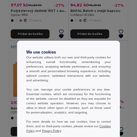
97,07 kč
84,82 kč
-27%
-27%
132,66 kč
116,25 kč
Polyesterový deštník 190T s automatickým otevíráním
BAPAL Batoh s vnější kapsou
Egotier 99116
GiftRetail KC2364
+7 Colors
+7 Colors
Přidat do košíku
Přidat do košíku
MIN QTY: 10
We use cookies
Our website utilises both our own and third-party cookies for
enhancing overall functionality, remembering your
preferences, analysing website performance, and ensuring
a smooth and personalised browsing experience, including
tailored content, optimised interactions with our website,
and advertising.
You can manage your cookie preferences at any time.
Essential cookies, which are necessary for the functioning
of the website, cannot be disabled as they are requisite for
36,75 kč
-29%
51,54 kč
203,40 kč
-44%
360,53 kč
correct website operation. However, you may choose to
Pohodlné pantofle s podrážkou z PE a páskem z PVC
allow or block other types of cookies, such as those used
Balení 10 ks GiftRetail MO9268
Egotier 95085
for personalisation, analytics, and targeting.
COTTONEL COLOUR + Barevná nákupní taška
+5 Colors
+20 Colors
For more details on how we use cookies, how to control
them, and on third-party cookies, please review our
Cookies
Policy
and
Privacy Policy
.
Přidat do košíku
Přidat do košíku