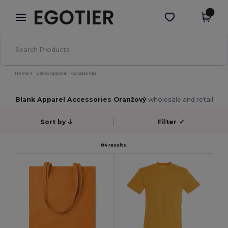
×
Aplikace Egotier
Stáhnout app
Lepší ceny v aplikaci!
Home
Blank Apparel | Accessories
Blank Apparel Accessories Oranžový
wholesale and retail
Sort by
Filter
✓
84 results.