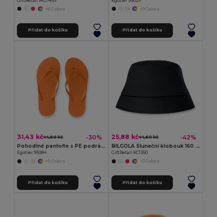
GiftRetail MO7455
Egotier 99029
+6 Colors
+9 Colors
Přidat do košíku
Přidat do košíku
31,43 kč
25,88 kč
-30%
-42%
44,60 kč
44,60 kč
Pohodlné pantofle s PE podrážkou a PVC páskem
BILGOLA Sluneční klobouk 160 gr/m²
Egotier 95084
GiftRetail KC1350
+5 Colors
+3 Colors
Přidat do košíku
Přidat do košíku