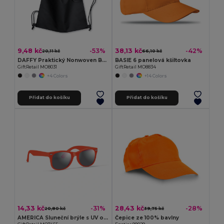
9,48 kč
38,13 kč
-53%
-42%
20,11 kč
66,10 kč
DAFFY Praktický Nonwoven Batoh s Šňůrkou 80g/m²
BASIE 6 panelová kšiltovka
GiftRetail MO8031
GiftRetail MO8834
+4 Colors
+14 Colors
Přidat do košíku
Přidat do košíku
14,33 kč
28,43 kč
-31%
-28%
20,80 kč
39,75 kč
AMERICA Sluneční brýle s UV ochranou
Čepice ze 100% bavlny