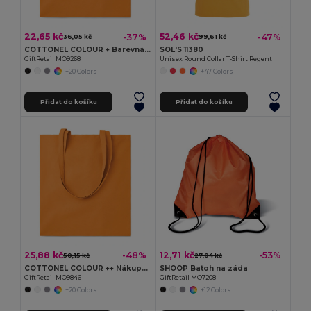
22,65 kč
52,46 kč
-37%
-47%
36,05 kč
99,61 kč
COTTONEL COLOUR + Barevná nákupní taška
SOL'S 11380
GiftRetail MO9268
Unisex Round Collar T-Shirt Regent
+20 Colors
+47 Colors
Přidat do košíku
Přidat do košíku
25,88 kč
12,71 kč
-48%
-53%
50,15 kč
27,04 kč
COTTONEL COLOUR ++ Nákupní taška z bavlny 180g
SHOOP Batoh na záda
GiftRetail MO9846
GiftRetail MO7208
+20 Colors
+12 Colors