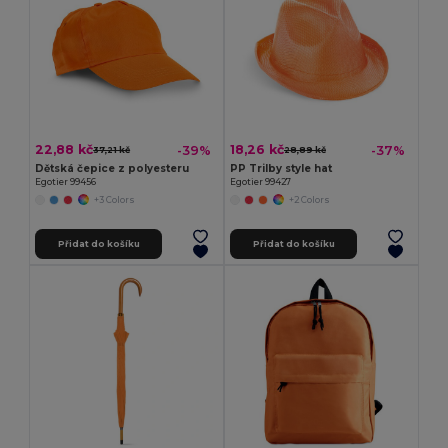
22,88 kč
18,26 kč
-39%
-37%
37,21 kč
28,89 kč
Dětská čepice z polyesteru
PP Trilby style hat
Egotier 99456
Egotier 99427
+3 Colors
+2 Colors
Přidat do košíku
Přidat do košíku