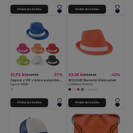
Přidat do košíku
Přidat do košíku
21,72 kč
33,05 kč
-37%
-43%
34,67 kč
57,55 kč
Čepice z PP s bílou polyesterovou stuhou
WOOGIE Barevný klobouček
Egotier 99086
GiftRetail MO9342
+3 Colors
Přidat do košíku
Přidat do košíku