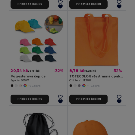
Přidat do košíku
Přidat do košíku
20,34 kč
8,78 kč
-32%
-52%
29,81 kč
18,26 kč
Polyesterová čepice
TOTECOLOR všestranná opakovaně použitelná nákupní a plážová taška
Egotier 99547
GiftRetail IT3787
+6 Colors
+11 Colors
Přidat do košíku
Přidat do košíku