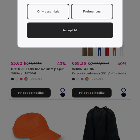
Only essentials
Preferences
Accept All
53,62 kč
659,36 kč
-43%
-40%
93,60 kč
1 092,92 kč
BOOGIE Letní klobouk z papírové slámy s barevnou stuhou
Velilla 36086
GiftRetail MO9341
Keprová kombinéza (200 g/m²) z bavlny (35 %) a polyesteru (65 %)
+2 Colors
+7 Colors
Přidat do košíku
Přidat do košíku