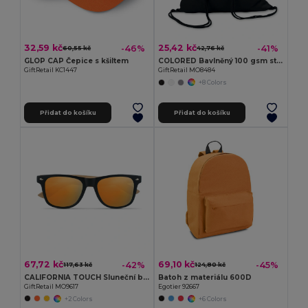
32,59 kč
25,42 kč
-46%
-41%
60,55 kč
42,76 kč
GLOP CAP Čepice s kšiltem
COLORED Bavlněný 100 gsm stahovací vak
GiftRetail KC1447
GiftRetail MO8484
+8 Colors
Přidat do košíku
Přidat do košíku
67,72 kč
69,10 kč
-42%
-45%
117,63 kč
124,80 kč
CALIFORNIA TOUCH Sluneční brýle
Batoh z materiálu 600D
GiftRetail MO9617
Egotier 92667
+2 Colors
+6 Colors