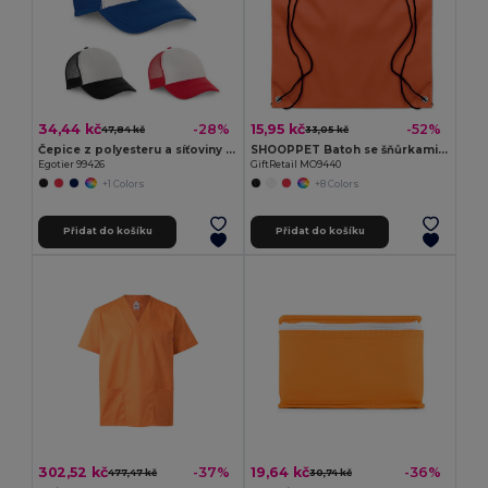
34,44 kč
15,95 kč
-28%
-52%
47,84 kč
33,05 kč
Čepice z polyesteru a síťoviny (150 g/m²)
SHOOPPET Batoh se šňůrkami 190T RPET
Egotier 99426
GiftRetail MO9440
+1 Colors
+8 Colors
Přidat do košíku
Přidat do košíku
302,52 kč
19,64 kč
-37%
-36%
477,47 kč
30,74 kč