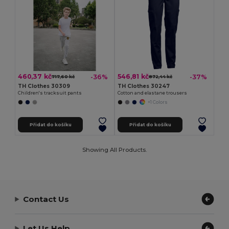
460,37 kč
546,81 kč
-36%
-37%
717,60 kč
872,44 kč
TH Clothes 30309
TH Clothes 30247
Children's tracksuit pants
Cotton and elastane trousers
+1 Colors
Přidat do košíku
Přidat do košíku
Showing All Products.
Contact Us
Let Us Help