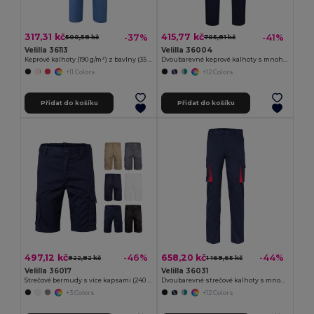
317,31 kč
415,77 kč
-37%
-41%
500,58 kč
705,81 kč
Velilla 36113
Velilla 36004
Keprové kalhoty (190 g/m²) z bavlny (35 %) a polyesteru (65 %)
Dvoubarevné keprové kalhoty s mnoha kapsami (200 g/m²), z bavlny (35 %) a polyesteru (65 %)
+11 Colors
+12 Colors
Přidat do košíku
Přidat do košíku
497,12 kč
658,20 kč
-46%
-44%
922,82 kč
1 169,65 kč
Velilla 36017
Velilla 36031
Strečové bermudy s více kapsami (240 g/m²), z bavlny (46 %), EME (38 %) a polyesteru (16 %)
Dvoubarevné strečové kalhoty s mnoha kapsami (240 g/m²), z bavlny (46 %), EME (38 %) a polyesteru (16 %)
+3 Colors
+12 Colors