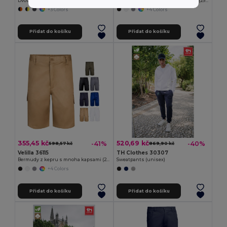
Dvoubarevné strečové bermudy s mnoha kapsami (240 g/m²), z bavlny (46 %), EME (38 %) a polyesteru (16 %)
Strečové kalhoty s mnoha kapsami (290 g/m²), z bavlny (46 %), EME (38 %) a polyesteru (16 %)
+3 Colors
+4 Colors
Přidat do košíku
Přidat do košíku
355,45 kč
520,69 kč
-41%
-40%
598,57 kč
869,90 kč
Velilla 36115
TH Clothes 30307
Bermudy z kepru s mnoha kapsami (200 g/m²), z bavlny (35 %) a polyesteru (65 %)
Sweatpants (unisex)
+4 Colors
Přidat do košíku
Přidat do košíku