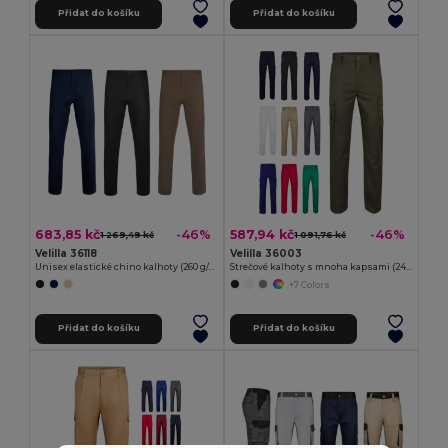
Přidat do košíku
Přidat do košíku
683,85 kč
587,94 kč
-46%
-46%
1 269,49 kč
1 091,76 kč
Velilla 36118
Velilla 36003
Unisex elastické chino kalhoty (260 g/m²), bavlna (98 %) a elastan (2 %)
Strečové kalhoty s mnoha kapsami (240 g/m²) z bavlny (46 %), EME (38 %) a polyesteru (16 %)
+7 Colors
Přidat do košíku
Přidat do košíku