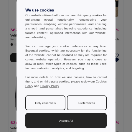
We use cookies
Our website utilises both our own and third-party cookies for
enhancing overall functionality, remembering your
preferences, analysing website performance, and ensuring
a smooth and personalised browsing experience, including
382,72 kč
554,43 kč
-37%
-41%
609,21 kč
941,54 kč
tailored content, optimised interactions with our website,
Velilla 36116
Velilla 36029
and advertising.
Keprové kalhoty s více kapsami (200 g/m²), z bavlny (35 %) a polyesteru (65 %)
Dvoubarevné keprové kalhoty s mnoha kapsami (240 g/m²), z bavlny (35 %) a polyesteru (65 %)
+9 Colors
+1 Colors
You can manage your cookie preferences at any time.
Essential cookies, which are necessary for the functioning
of the website, cannot be disabled as they are requisite for
Přidat do košíku
Přidat do košíku
correct website operation. However, you may choose to
allow or block other types of cookies, such as those used
for personalisation, analytics, and targeting.
For more details on how we use cookies, how to control
them, and on third-party cookies, please review our
Cookies
Policy
and
Privacy Policy
.
Only essentials
Preferences
Accept All
626,31 kč
687,32 kč
-40%
-46%
1 038,38 kč
1 276,19 kč
Velilla 36018
Velilla 36008