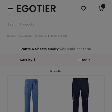
×
Aplikace Egotier
Stáhnout app
Lepší ceny v aplikaci!
Home
Blank Apparel | Accessories
Pants & Shorts
Pants & Shorts Modrý
wholesale and retail
Sort by
Filter
✓
14 results.