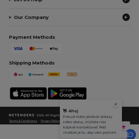
Our Company
Payment Methods
Shipping Methods
👋
Ahoj
2026. All Rights Reserved
Pokud máte jakékoli dotazy
Terms & Conditions
|
Privacy Policy
|
Cookies Policy
|
Site Map
nebo obavy, můžete nás
kdykoli kontaktovat. Náš
chatbot je tu, aby vám pomohl.