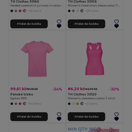
TH Clothes 30160
TH Clothes 30106
Hooded sweatshirt (unisex) in cotton and polyester
Women's fitted short sleeve cotton T-shirt
+20 Colors
+29 Colors
Přidat do košíku
Přidat do košíku
99,61 kč
86,20 kč
-34%
-30%
151,15 kč
122,72 kč
Pánské tričko
TH Clothes 30120
Egotier 30110
Women's sleeveless cotton T-shirt
+14 Colors
+2 Colors
Přidat do košíku
Přidat do košíku
MIN QTY: 100