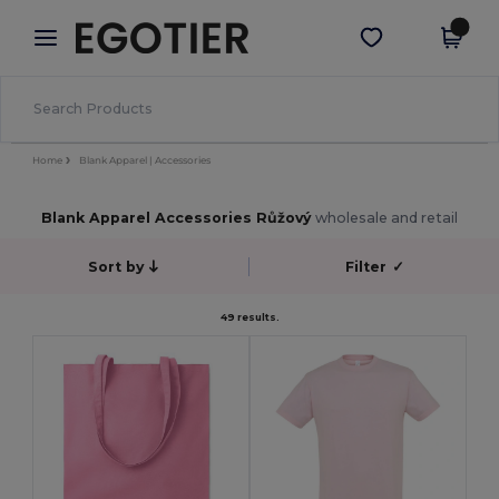
×
Aplikace Egotier
Stáhnout app
Lepší ceny v aplikaci!
Home
Blank Apparel | Accessories
Blank Apparel Accessories Růžový
wholesale and retail
Sort by
Filter
✓
49 results.