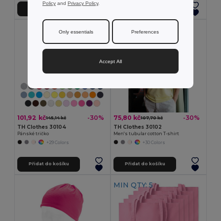
Policy
and
Privacy Policy
.
Přidat do košíku
Přidat do košíku
Only essentials
Preferences
Accept All
101,92 kč
75,80 kč
-30%
-30%
145,14 kč
107,70 kč
TH Clothes 30104
TH Clothes 30102
Pánské tričko
Men's tubular cotton T-shirt
+29 Colors
+30 Colors
Přidat do košíku
Přidat do košíku
MIN QTY: 5