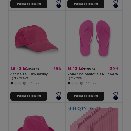
Přidat do košíku
Přidat do košíku
28,43 kč
31,43 kč
-28%
-30%
39,75 kč
44,60 kč
Čepice ze 100% bavlny
Pohodlné pantofle s PE podrážkou a PVC páskem
Egotier 99029
Egotier 95084
+9 Colors
+5 Colors
Přidat do košíku
Přidat do košíku
MIN QTY: 10