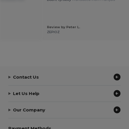
Review by Peter L.
.
ZEPIOZ
Contact Us
Let Us Help
Our Company
Payment Methods