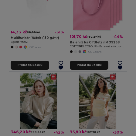
14,33 kč
-31%
20,80 kč
101,70 kč
-44%
180,27 kč
Multifunkční šátek (130 g/m²)
Balení 5 ks GiftRetail MO9268
Egotier 99021
COTTONEL COLOUR + Barevná nákupní taška
+3 Colors
+20 Colors
Přidat do košíku
Přidat do košíku
346,20 kč
75,80 kč
-42%
-30%
599,04 kč
107,70 kč