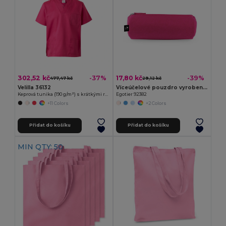
302,52 kč
17,80 kč
-37%
-39%
477,47 kč
29,12 kč
Velilla 36132
Víceúčelové pouzdro vyrobené z recyklované plsti (100% rPET)
Keprová tunika (190 g/m²) s krátkými rukávy z polyesteru (65 %) a bavlny (35 %)
Egotier 92382
+11 Colors
+2 Colors
Přidat do košíku
Přidat do košíku
MIN QTY: 50