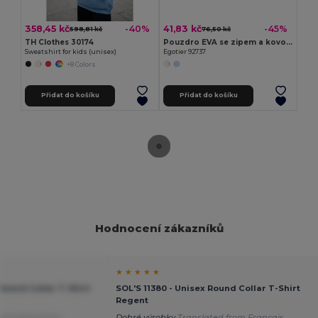
358,45 kč
41,83 kč
-40%
-45%
598,81 kč
76,50 kč
TH Clothes 30174
Pouzdro EVA se zipem a kovovým táhlem
Sweatshirt for kids (unisex)
Egotier 92737
+8 Colors
Přidat do košíku
Přidat do košíku
Hodnocení zákazníků
★ ★ ★ ★ ★
 Round Collar T-Shirt
SOL'S 11380 - Unisex Round Collar T-Shirt
Regent
ranslated from
Dobré výrobky
Translated from Français