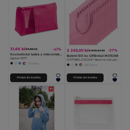
31,66 kč
-41%
53,85 kč
2 265,00 kč
-37%
3 605,32 kč
Kosmetická taška z mikrovlákna a síťoviny
Balení 100 ks GiftRetail MO9268
Egotier 92717
COTTONEL COLOUR + Barevná nákupní taška
+2 Colors
+20 Colors
Přidat do košíku
Přidat do košíku