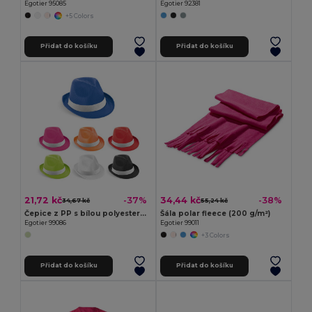
Egotier 95085
Egotier 92381
+5 Colors
Přidat do košíku
Přidat do košíku
21,72 kč
34,44 kč
-37%
-38%
34,67 kč
55,24 kč
Čepice z PP s bílou polyesterovou stuhou
Šála polar fleece (200 g/m²)
Egotier 99086
Egotier 99011
+3 Colors
Přidat do košíku
Přidat do košíku