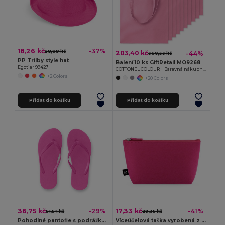
18,26 kč
-37%
28,89 kč
203,40 kč
-44%
360,53 kč
PP Trilby style hat
Balení 10 ks GiftRetail MO9268
Egotier 99427
COTTONEL COLOUR + Barevná nákupní taška
+2 Colors
+20 Colors
Přidat do košíku
Přidat do košíku
36,75 kč
17,33 kč
-29%
-41%
51,54 kč
29,35 kč
Pohodlné pantofle s podrážkou z PE a páskem z PVC
Víceúčelová taška vyrobená z recyklované plsti (100% rPET)