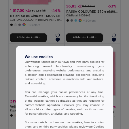
56,85 kč
-53%
120,64 kč
1 017,00 kč
-44%
1 802,66 kč
RASSA COLOURED 270g plátěná nákupní taška
GiftRetail MO6442
Balení 50 ks GiftRetail MO9268
COTTONEL COLOUR + Barevná nákupní taška
+12 Colors
+20 Colors
Přidat do košíku
Přidat do košíku
MIN QTY: 3
We use cookies
Our website utilises both our own and third-party cookies for
enhancing overall functionality, remembering your
preferences, analysing website performance, and ensuring
a smooth and personalised browsing experience, including
tailored content, optimised interactions with our website,
and advertising.
You can manage your cookie preferences at any time.
Essential cookies, which are necessary for the functioning
317,31 kč
of the website, cannot be disabled as they are requisite for
-37%
500,58 kč
correct website operation. However, you may choose to
Velilla 36113
64,47 kč
-40%
108,16 kč
allow or block other types of cookies, such as those used
Keprové kalhoty (190 g/m²) z bavlny (35 %) a polyesteru (65 %)
Balení 3 ks GiftRetail MO9268
for personalisation, analytics, and targeting.
+11 Colors
COTTONEL COLOUR + Barevná nákupní taška
+20 Colors
For more details on how we use cookies, how to control
them, and on third-party cookies, please review our
Cookies