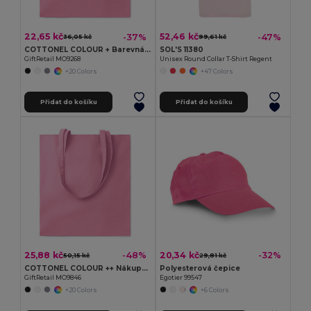
22,65 kč
52,46 kč
-37%
-47%
36,05 kč
99,61 kč
COTTONEL COLOUR + Barevná nákupní taška
SOL'S 11380
GiftRetail MO9268
Unisex Round Collar T-Shirt Regent
+20 Colors
+47 Colors
Přidat do košíku
Přidat do košíku
25,88 kč
20,34 kč
-48%
-32%
50,15 kč
29,81 kč
COTTONEL COLOUR ++ Nákupní taška z bavlny 180g
Polyesterová čepice
GiftRetail MO9846
Egotier 99547
+20 Colors
+6 Colors