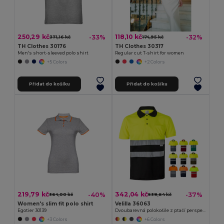
250,29 kč
118,10 kč
-33%
-32%
371,16 kč
174,95 kč
TH Clothes 30176
TH Clothes 30317
Men's short-sleeved polo shirt
Regular cut T-shirt for women
+5 Colors
+2 Colors
Přidat do košíku
Přidat do košíku
219,79 kč
342,04 kč
-40%
-37%
364,00 kč
539,64 kč
Women's slim fit polo shirt
Velilla 36063
Egotier 30139
Dvoubarevná polokošile z ptačí perspektivy (160 g/m²) s krátkým rukávem z polyesteru (100 %)
+3 Colors
+6 Colors