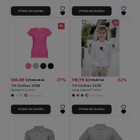
Přidat do košíku
Přidat do košíku
106,08 kč
118,79 kč
-37%
-32%
168,48 kč
175,87 kč
TH Clothes 30118
TH Clothes 30311
Women's t-shirt
Long-sleeved T-shirt
+4 Colors
+4 Colors
Přidat do košíku
Přidat do košíku