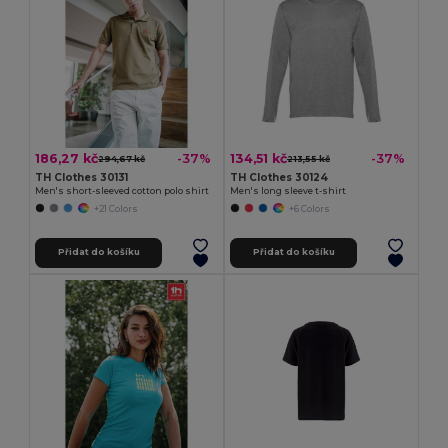
186,27 kč
134,51 kč
-37%
-37%
294,67 kč
213,55 kč
TH Clothes 30131
TH Clothes 30124
Men's short-sleeved cotton polo shirt
Men's long sleeve t-shirt
+21 Colors
+6 Colors
Přidat do košíku
Přidat do košíku