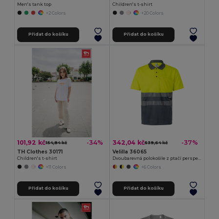
Men's tank top
Children's t-shirt
+2 Colors
+20 Colors
Přidat do košíku
Přidat do košíku
101,92 kč
342,04 kč
-34%
-37%
154,84 kč
539,64 kč
TH Clothes 30171
Velilla 36065
Children's t-shirt
Dvoubarevná polokošile z ptačí perspektivy (160 g/m²) s krátkým rukávem z polyesteru (100 %)
+11 Colors
+6 Colors
Přidat do košíku
Přidat do košíku