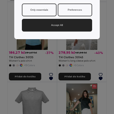
Only essentials
Preferences
Accept All
186,27 kč
278,95 kč
-37%
-40%
294,67 kč
461,99 kč
TH Clothes 30135
TH Clothes 30145
Women's polo shirt
Women's long sleeve polo shirt
+19 Colors
+5 Colors
Přidat do košíku
Přidat do košíku