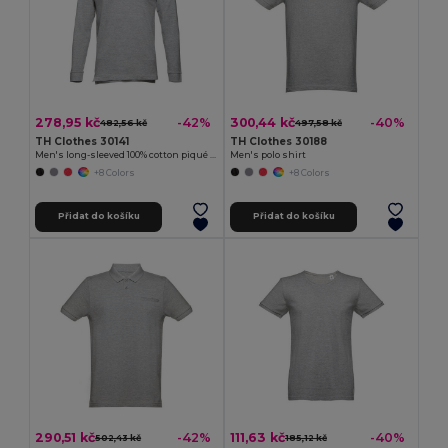
278,95 kč
300,44 kč
-42%
-40%
482,56 kč
497,58 kč
TH Clothes 30141
TH Clothes 30188
Men's long-sleeved 100% cotton piqué polo shirt with removable label
Men's polo shirt
+8 Colors
+8 Colors
Přidat do košíku
Přidat do košíku
290,51 kč
111,63 kč
-42%
-40%
502,43 kč
185,12 kč