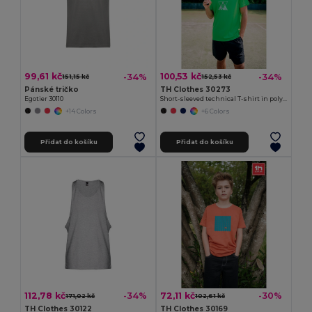
99,61 kč
100,53 kč
-34%
-34%
151,15 kč
152,53 kč
Pánské tričko
TH Clothes 30273
Egotier 30110
Short-sleeved technical T-shirt in polyester
+14 Colors
+6 Colors
Přidat do košíku
Přidat do košíku
112,78 kč
72,11 kč
-34%
-30%
171,02 kč
102,61 kč
TH Clothes 30122
TH Clothes 30169