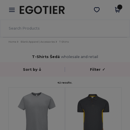
×
Aplikace Egotier
Stáhnout app
Lepší ceny v aplikaci!
Home
Blank Apparel | Accessories
T-Shirts
T-Shirts Šedá
wholesale and retail
Sort by
Filter
✓
42 results.