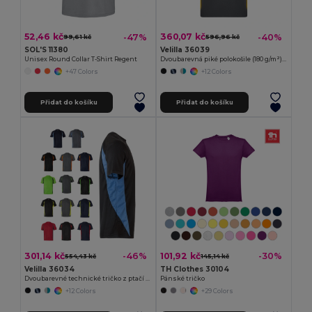
52,46 kč
360,07 kč
-47%
-40%
99,61 kč
596,96 kč
SOL'S 11380
Velilla 36039
Unisex Round Collar T-Shirt Regent
Dvoubarevná piké polokošile (180 g/m²), krátký rukáv, z bavlny (60 %) a polyesteru (40 %)
+47 Colors
+12 Colors
Přidat do košíku
Přidat do košíku
301,14 kč
101,92 kč
-46%
-30%
554,43 kč
145,14 kč
Velilla 36034
TH Clothes 30104
Dvoubarevné technické tričko z ptačí perspektivy (160 g/m²), z polyesteru (100 %)
Pánské tričko
+12 Colors
+29 Colors