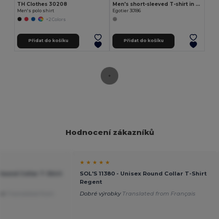
TH Clothes 30208
Men's short-sleeved T-shirt in combed cotton
Men's polo shirt
Egotier 30186
+2 Colors
Přidat do košíku
Přidat do košíku
Hodnocení zákazníků
★ ★ ★ ★ ★
 Round Collar T-Shirt
SOL'S 11380 - Unisex Round Collar T-Shirt
Regent
lné
Translated from
Dobré výrobky
Translated from Français