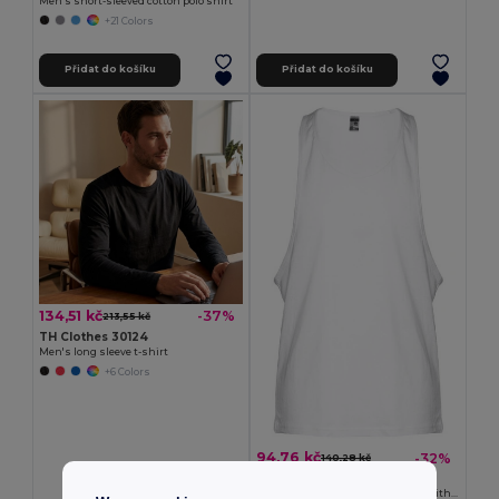
Men's short-sleeved cotton polo shirt
+21 Colors
Přidat do košíku
Přidat do košíku
134,51 kč
-37%
213,55 kč
TH Clothes 30124
Men's long sleeve t-shirt
+6 Colors
94,76 kč
-32%
140,28 kč
TH Clothes 30121
Men's split-sleeve cotton T-shirt with dropped armholes