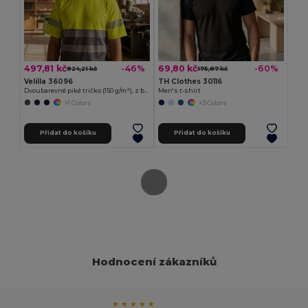
497,81 kč
69,80 kč
-46%
-60%
924,21 kč
175,87 kč
Velilla 36096
TH Clothes 30116
Dvoubarevné piké tričko (150 g/m²), z bavlny (55 %) a polyesteru (45 %)
Men's t-shirt
+1 Colors
+3 Colors
Přidat do košíku
Přidat do košíku
Hodnocení zákazníků
★ ★ ★ ★ ★