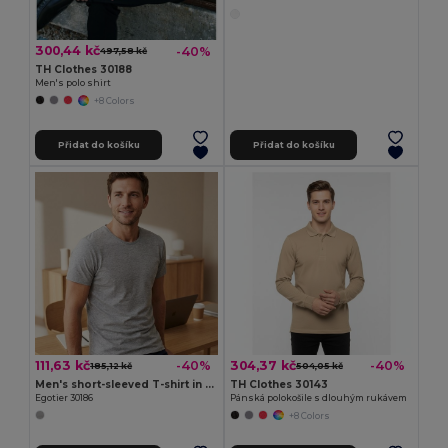
300,44 kč
-40%
497,58 kč
TH Clothes 30188
Men's polo shirt
+8 Colors
Přidat do košíku
Přidat do košíku
111,63 kč
304,37 kč
-40%
-40%
185,12 kč
504,05 kč
Men's short-sleeved T-shirt in combed cotton
TH Clothes 30143
Egotier 30186
Pánská polokošile s dlouhým rukávem
+8 Colors