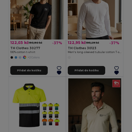
122,03 kč
122,95 kč
-37%
-37%
193,90 kč
195,29 kč
TH Clothes 30277
TH Clothes 30123
100% cotton t-shirt
Men's long-sleeved tubular cotton T-shirt
+2 Colors
Přidat do košíku
Přidat do košíku