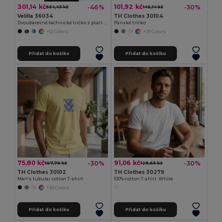
301,14 kč
101,92 kč
-46%
-30%
554,43 kč
145,14 kč
Velilla 36034
TH Clothes 30104
Dvoubarevné technické tričko z ptačí perspektivy (160 g/m²), z polyesteru (100 %)
Pánské tričko
+12 Colors
+29 Colors
Přidat do košíku
Přidat do košíku
75,80 kč
91,06 kč
-30%
-30%
107,70 kč
129,65 kč
TH Clothes 30102
TH Clothes 30279
Men's tubular cotton T-shirt
100% cotton T-shirt. White
+30 Colors
Přidat do košíku
Přidat do košíku