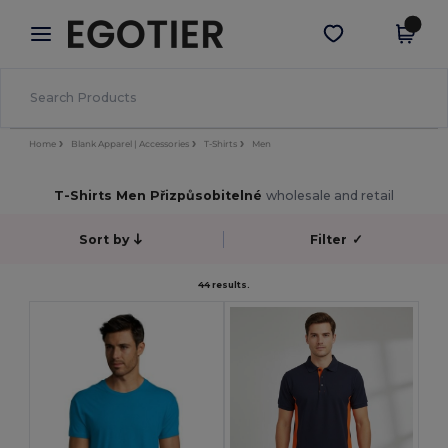
×
Aplikace Egotier
Stáhnout app
Lepší ceny v aplikaci!
Home
Blank Apparel | Accessories
T-Shirts
Men
T-Shirts Men Přizpůsobitelné
wholesale and retail
Sort by
Filter
✓
44 results.