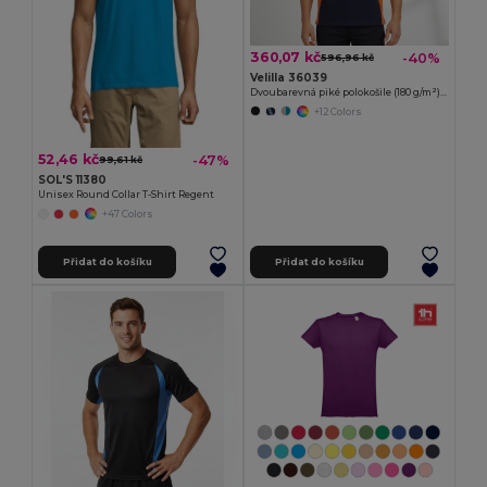
360,07 kč
-40%
596,96 kč
Velilla 36039
Dvoubarevná piké polokošile (180 g/m²), krátký rukáv, z bavlny (60 %) a polyesteru (40 %)
+12 Colors
52,46 kč
-47%
99,61 kč
SOL'S 11380
Unisex Round Collar T-Shirt Regent
+47 Colors
Přidat do košíku
Přidat do košíku