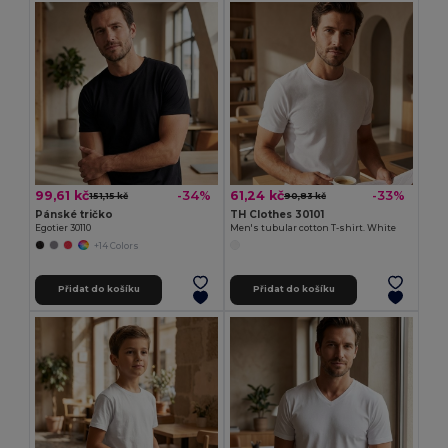
99,61 kč
61,24 kč
-34%
-33%
151,15 kč
90,83 kč
Pánské tričko
TH Clothes 30101
Egotier 30110
Men's tubular cotton T-shirt. White
+14 Colors
Přidat do košíku
Přidat do košíku