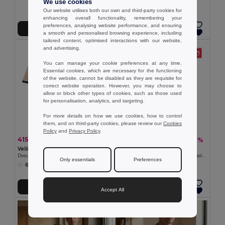
We use cookies
Our website utilises both our own and third-party cookies for
enhancing overall functionality, remembering your
preferences, analysing website performance, and ensuring
Přidat do košíku
Přidat do košíku
a smooth and personalised browsing experience, including
tailored content, optimised interactions with our website,
and advertising.
You can manage your cookie preferences at any time.
Essential cookies, which are necessary for the functioning
of the website, cannot be disabled as they are requisite for
correct website operation. However, you may choose to
allow or block other types of cookies, such as those used
for personalisation, analytics, and targeting.
For more details on how we use cookies, how to control
them, and on third-party cookies, please review our
Cookies
Policy
and
Privacy Policy
.
415,77 kč
173,56 kč
-37%
-40%
661,67 kč
288,19 kč
Velilla 36148
TH Clothes 30130
Dvoubarevná strečová piké polokošile (200 g/m²) s krátkým rukávem z polyesteru (96 %) a elastanu (4 %)
Men's short-sleeved cotton piqué polo shirt. White
Only essentials
Preferences
+1 Colors
Přidat do košíku
Přidat do košíku
Accept All