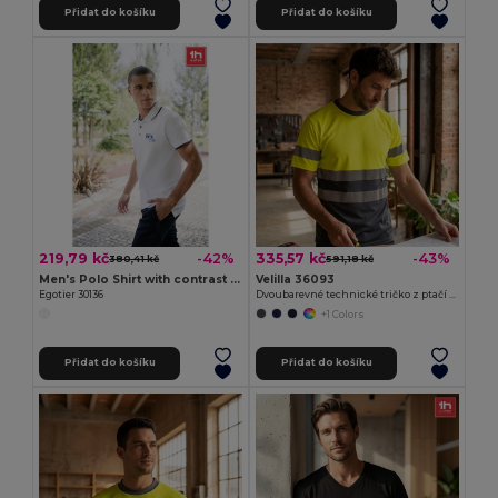
Přidat do košíku
Přidat do košíku
219,79 kč
335,57 kč
-42%
-43%
380,41 kč
591,18 kč
Men's Polo Shirt with contrast colour trim and buttons. White
Velilla 36093
Egotier 30136
Dvoubarevné technické tričko z ptačí perspektivy (140 g/m²), z polyesteru (100 %)
+1 Colors
Přidat do košíku
Přidat do košíku