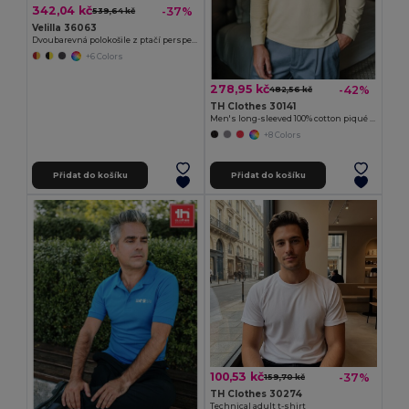
342,04 kč
-37%
539,64 kč
Velilla 36063
Dvoubarevná polokošile z ptačí perspektivy (160 g/m²) s krátkým rukávem z polyesteru (100 %)
+6 Colors
278,95 kč
-42%
482,56 kč
TH Clothes 30141
Men's long-sleeved 100% cotton piqué polo shirt with removable label
+8 Colors
Přidat do košíku
Přidat do košíku
100,53 kč
-37%
159,70 kč
TH Clothes 30274
Technical adult t-shirt