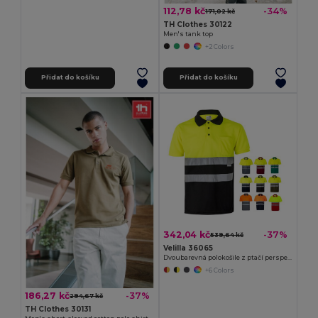
112,78 kč
-34%
171,02 kč
TH Clothes 30122
Men's tank top
+2 Colors
Přidat do košíku
Přidat do košíku
342,04 kč
-37%
539,64 kč
Velilla 36065
Dvoubarevná polokošile z ptačí perspektivy (160 g/m²) s krátkým rukávem z polyesteru (100 %)
+6 Colors
186,27 kč
-37%
294,67 kč
TH Clothes 30131