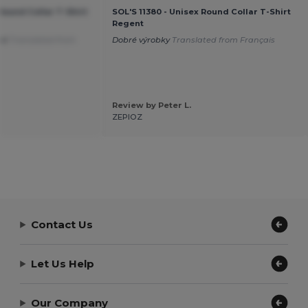
 Round Collar T-Shirt
SOL'S 11380 - Unisex Round Collar T-Shirt
Regent
lné
Translated from
Dobré výrobky
Translated from Français
Review by Peter L.
ZEPIOZ
Contact Us
Let Us Help
Our Company