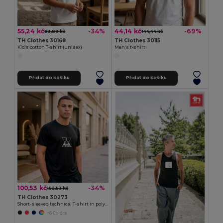
55,24 kč
44,14 kč
-34%
-69%
83,89 kč
144,44 kč
TH Clothes 30168
TH Clothes 30115
Kid's cotton T-shirt (unisex)
Men's t-shirt
Přidat do košíku
Přidat do košíku
100,53 kč
-34%
152,53 kč
TH Clothes 30273
Short-sleeved technical T-shirt in polyester
+6 Colors