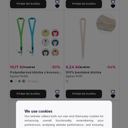
Přidat do košíku
Přidat do košíku
10,17 kč
6,24 kč
-30%
-34%
14,56 kč
9,48 kč
Polyesterová šňůrka s kovovou karabinou
100% bavlněná šňůrka
Egotier 94402
Egotier 94411
+5 Colors
Přidat do košíku
Přidat do košíku
We use cookies
Our website utilises both our own and third-party cookies for
enhancing overall functionality, remembering your
preferences, analysing website performance, and ensuring