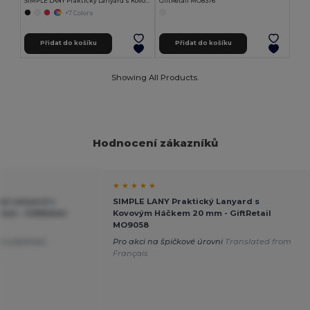
SIMPLE LANY Praktický Lanyard s Kovovým Háčkem 20 mm
GiftRetail MO8376
+7 Colors
Přidat do košíku
Přidat do košíku
Showing All Products.
Hodnocení zákazníků
★ ★ ★ ★ ★
ký Lanyard s
SIMPLE LANY Praktický Lanyard s
m - GiftRetail
Kovovým Háčkem 20 mm - GiftRetail
MO9058
ro sublimaci
Pro akci na špičkové úrovni
Translated from
h
Français