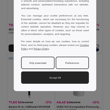
a smooth and personalised browsing experience, including
tailored content, optimised interactions with our website,
and advertising.
You can manage your cookie preferences at any time.
Essential cookies, which are necessary for the functioning
of the website, cannot be disabled as they are requisite for
79,50 kč
15,95 kč
-42%
-58%
137,74 kč
37,90 kč
correct website operation. However, you may choose to
IBIZA Sprej na obličej
BOWYARD RPET šňůrka na krk
allow or block other types of cookies, such as those used
GiftRetail MO8895
GiftRetail MO6423
for personalisation, analytics, and targeting.
For more details on how we use cookies, how to control
them, and on third-party cookies, please review our
Cookies
Přidat do košíku
Přidat do košíku
Policy
and
Privacy Policy
.
MIN QTY: 10
Only essentials
Preferences
Accept All
71,60 kč
46,45 kč
-31%
-45%
104,00 kč
85,05 kč
Balení 10 ks GiftRetail MO9058
VUELTAS Kompaktní Přenosný Mini Ventilátor VUELTAS