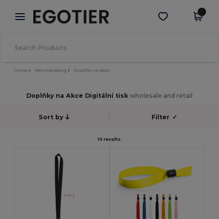
×
Aplikace Egotier
Stáhnout app
Lepší ceny v aplikaci!
Home
Merchandising
Doplňky na Akce
Doplňky na Akce Digitální tisk
wholesale and retail
Sort by
Filter
✓
10 results.