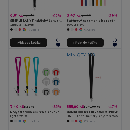
6,01 kč
3,47 kč
-42%
-29%
10,40 kč
4,85 kč
SIMPLE LANY Praktický Lanyard s Kovovým Háčkem 20 mm
Saténový náramek s bezpečnostní sponou
GiftRetail MO9058
Egotier 94970
+7 Colors
+5 Colors
Přidat do košíku
Přidat do košíku
MIN QTY: 100
7,40 kč
555,00 kč
-35%
-47%
11,32 kč
1 040,00 kč
Polyesterová šňůrka s kovovou karabinou
Balení 100 ks GiftRetail MO9058
Egotier 94401
SIMPLE LANY Praktický Lanyard s Kovovým Háčkem 20 mm
+6 Colors
+7 Colors