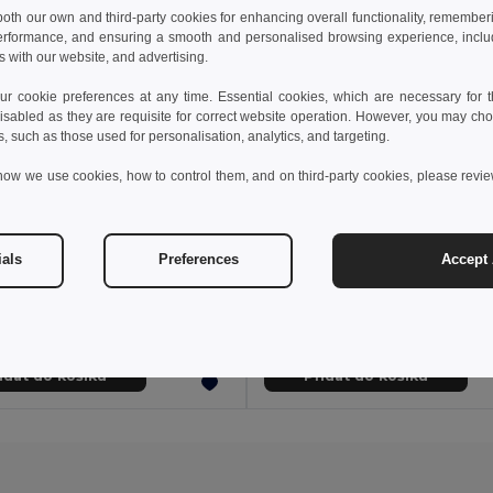
 both our own and third-party cookies for enhancing overall functionality, remember
erformance, and ensuring a smooth and personalised browsing experience, includi
s with our website, and advertising.
 cookie preferences at any time. Essential cookies, which are necessary for th
isabled as they are requisite for correct website operation. However, you may cho
s, such as those used for personalisation, analytics, and targeting.
how we use cookies, how to control them, and on third-party cookies, please revi
 kč
9,48 kč
22,42 kč
-39%
15,95 kč
ials
Preferences
Accept 
Krabička na pilulky se 2 přepážkami
94307
Egotier 94305
idat do košíku
Přidat do košíku