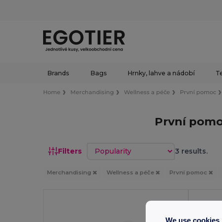
Brands
Bags
Hrnky, lahve a nádobí
Te
Home
Merchandising
Wellness a péče
První pomoc
První pomo
Sort by
Filters
3 results.
Merchandising
Wellness a péče
První pomoc
We use cookies