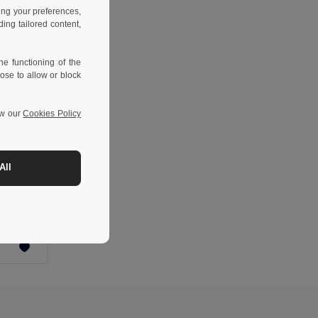
ing your preferences,
ng tailored content,
e functioning of the
ose to allow or block
ew our
Cookies Policy
-41%
All
Krabička na pilulky se 7 přepážkami