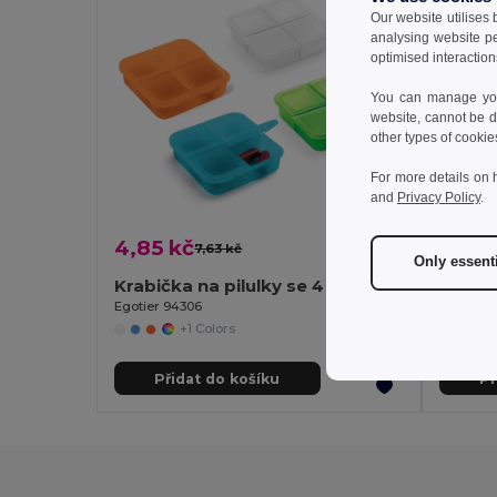
Our website utilises
analysing website p
optimised interaction
You can manage your
website, cannot be d
other types of cookie
For more details on 
and
Privacy Policy
.
4,85 kč
13,64
7,63 kč
-36%
Only essent
Krabička na pilulky se 4 přepážkami
Egotier 94306
Egotier 
+1 Colors
Přidat do košíku
Př