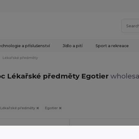
chnologie a příslušenství
Jídlo a pití
Sport a rekreace
Lékařské předměty
c Lékařské předměty Egotier
wholesal
Lékařské předměty
Egotier