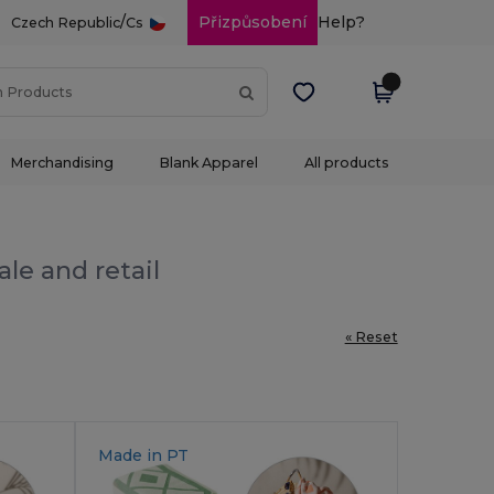
/
Přizpůsobení
Help?
Czech Republic
Cs
Merchandising
Blank Apparel
All products
le and retail
« Reset
Made in
PT