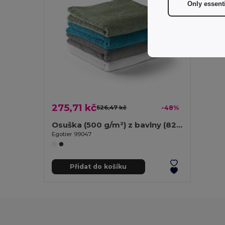
Only essent
275,71 kč
526,47 kč
-48%
Osuška (500 g/m²) z bavlny (82 %) a recyklované bavlny (18 %)
Egotier 99047
Přidat do košíku