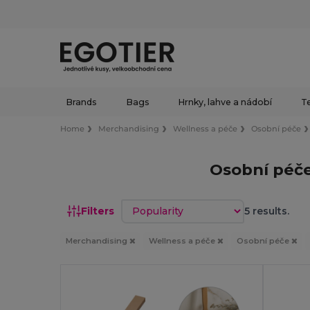
Brands
Bags
Hrnky, lahve a nádobí
Te
Home
Merchandising
Wellness a péče
Osobní péče
Osobní péče
Sort by
Filters
5 results.
Merchandising
Wellness a péče
Osobní péče