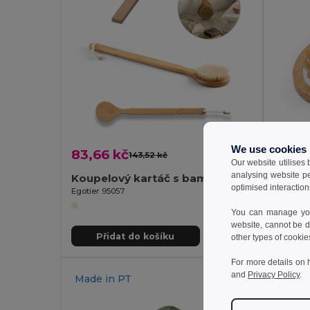
We use cookies
83,66 kč
67,25
143,52 kč
-42%
Our website utilises
analysing website p
Koupelový kartáč s bambusovým tělem
optimised interaction
Egotier 95057
Egotier 
You can manage your
website, cannot be d
Přidat do košíku
Př
other types of cookie
For more details on 
and
Privacy Policy
.
Made in
PT