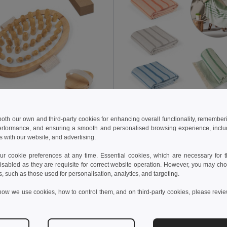
 kč
336,27 kč
107,24 kč
-37%
547,50 kč
 both our own and third-party cookies for enhancing overall functionality, remember
erformance, and ensuring a smooth and personalised browsing experience, includi
Dřevěný masážní přístroj proti celulitidě
s with our website, and advertising.
95058
Egotier 99045
+1 Colors
 cookie preferences at any time. Essential cookies, which are necessary for th
isabled as they are requisite for correct website operation. However, you may cho
idat do košíku
Přidat do košíku
s, such as those used for personalisation, analytics, and targeting.
how we use cookies, how to control them, and on third-party cookies, please revi