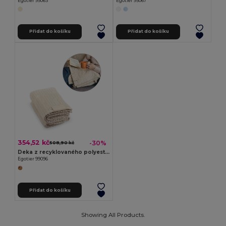
Egotier 95063
Egotier 95067
Přidat do košíku
Přidat do košíku
354,52 kč
-30%
508,90 kč
Deka z recyklovaného polyesteru (100% rPET) s prošitým detailem pro personalizaci
Egotier 99096
Přidat do košíku
Showing All Products.