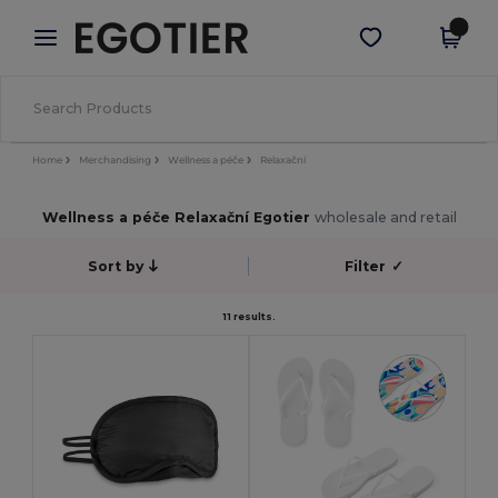
×
Aplikace Egotier
Stáhnout app
Lepší ceny v aplikaci!
Home
Merchandising
Wellness a péče
Relaxační
Wellness a péče Relaxační Egotier
wholesale and retail
Sort by
Filter
✓
11 results.