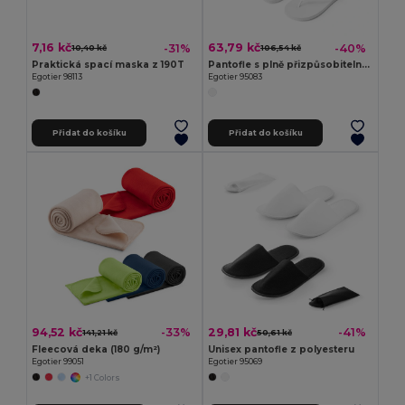
7,16 kč
63,79 kč
-31%
-40%
10,40 kč
106,54 kč
Praktická spací maska z 190T
Pantofle s plně přizpůsobitelnou sublimační podrážkou
Egotier 98113
Egotier 95083
Přidat do košíku
Přidat do košíku
94,52 kč
29,81 kč
-33%
-41%
141,21 kč
50,61 kč
Fleecová deka (180 g/m²)
Unisex pantofle z polyesteru
Egotier 99051
Egotier 95069
+1 Colors