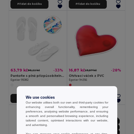
Přidat do košíku
Přidat do košíku
63,79 kč
16,87 kč
-33%
-28%
95,22 kč
23,57 kč
Pantofle s plně přizpůsobitelnou sublimační podrážkou
Ohřívací váček z PVC
Egotier 95082
Egotier 94356
We use cookies
Přidat do košíku
Přidat do košíku
Our website utilises both our own and third-party cookies for
enhancing overall functionality, remembering your
preferences, analysing website performance, and ensuring
a smooth and personalised browsing experience, including
tailored content, optimised interactions with our website,
and advertising.
You can manage your cookie preferences at any time.