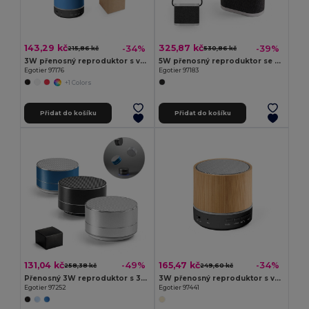
143,29 kč
325,87 kč
-34%
-39%
215,86 kč
530,86 kč
3W přenosný reproduktor s výdrží baterie 4h30m na ​​recyklovaného ABS (100% rABS)
5W přenosný reproduktor se super rychlou 15W bezdrátovou nabíječkou a 2h výdrží baterie vyrobený z bambusu a recyklovaného PET (100% rPET)
Egotier 97176
Egotier 97183
+1 Colors
Přidat do košíku
Přidat do košíku
131,04 kč
165,47 kč
-49%
-34%
258,38 kč
249,60 kč
Přenosný 3W reproduktor s 3h výdrží baterie ze recyklovaného hliníku (100% rAL) a recyklovaného ABS (100% rABS)
3W přenosný reproduktor s výdrží baterie 4h30m na ​​recyklovaného ABS (100% rABS)
Egotier 97252
Egotier 97441