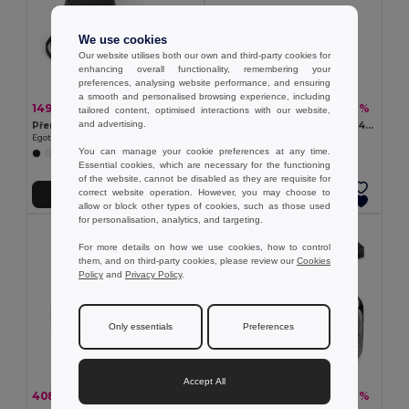
We use cookies
Our website utilises both our own and third-party cookies for
enhancing overall functionality, remembering your
preferences, analysing website performance, and ensuring
a smooth and personalised browsing experience, including
149,07 kč
185,81 kč
-34%
-58%
227,41 kč
445,35 kč
tailored content, optimised interactions with our website,
and advertising.
Přenosný 3W reproduktor s výdrží baterie 4 hodiny na recyklovaného ABS (100% rABS)
Přenosný 3W reproduktor s 4h výdrží baterie z bambusu a recyklovaného ABS (100% rABS)
Egotier 97097
Egotier 97098
You can manage your cookie preferences at any time.
Essential cookies, which are necessary for the functioning
of the website, cannot be disabled as they are requisite for
correct website operation. However, you may choose to
Přidat do košíku
Přidat do košíku
allow or block other types of cookies, such as those used
for personalisation, analytics, and targeting.
For more details on how we use cookies, how to control
them, and on third-party cookies, please review our
Cookies
Policy
and
Privacy Policy
.
Only essentials
Preferences
Accept All
408,60 kč
281,72 kč
-41%
-56%
694,02 kč
645,26 kč