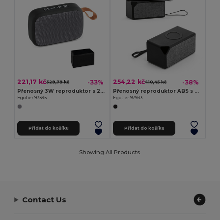
221,17 kč
254,22 kč
-33%
-38%
329,79 kč
410,45 kč
Přenosný 3W reproduktor s 2h výdrží baterie z polyesteru a ABS
Přenosný reproduktor ABS s bezdrátovým nabíjením
Egotier 97395
Egotier 97933
Přidat do košíku
Přidat do košíku
Showing All Products.
Contact Us