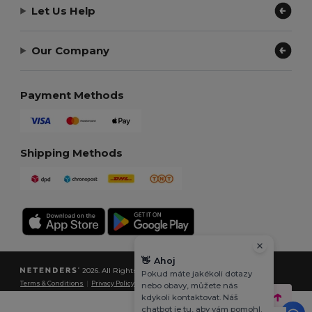
Let Us Help
Our Company
Payment Methods
Shipping Methods
👋
Ahoj
2026. All Rights Reserved
Pokud máte jakékoli dotazy
Terms & Conditions
|
Privacy Policy
|
Cookies Policy
|
Site Map
nebo obavy, můžete nás
kdykoli kontaktovat. Náš
chatbot je tu, aby vám pomohl.