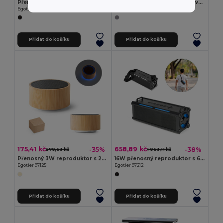
Přenosný 10W reproduktor s IPX7 a 9h výdrží baterie na 100% rABS
Přenosný 6W reproduktor s výdrží baterie 4h z ABS
Egotier 97140
Egotier 97208
Přidat do košíku
Přidat do košíku
175,41 kč
658,89 kč
-35%
-38%
270,63 kč
1 063,11 kč
Přenosný 3W reproduktor s 2h výdrží baterie z bambusu a ABS
16W přenosný reproduktor s 6hodinovou výdrží baterie z materiálu ABS
Egotier 97125
Egotier 97212
Přidat do košíku
Přidat do košíku