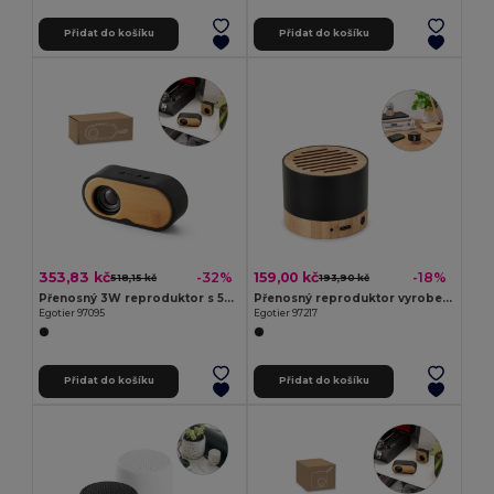
Přidat do košíku
Přidat do košíku
353,83 kč
159,00 kč
-32%
-18%
518,15 kč
193,90 kč
Přenosný 3W reproduktor s 5h výdrží baterie na bambusu a recyklovaného ABS (100% rABS)
Přenosný reproduktor vyrobený z recyklovaného hliníku (100% rAL) s výdrží baterie 3 h
Egotier 97095
Egotier 97217
Přidat do košíku
Přidat do košíku