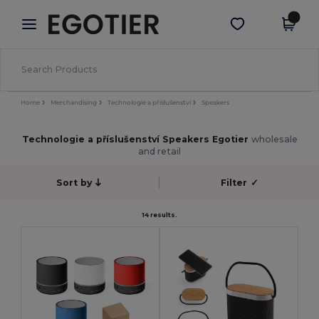
×
Aplikace Egotier
Stáhnout app
Lepší ceny v aplikaci!
Home
Merchandising
Technologie a příslušenství
Speakers
Technologie a příslušenství Speakers Egotier
wholesale
and retail
Sort by
Filter
✓
14 results.