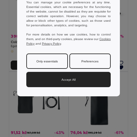
You can manage your cookie preferences at any time.
Essential cookies, which are necessary for the functioning
of the website, cannot be disabled as they are requisite for
correct website operation. However, you may choose to
allow or block other types of cookies, such as those used
for personalisation, analytics, and targeting.
For more details on how we use cookies, how to control
398,66 kč
79,27 kč
-32%
-49%
590,49 kč
154,15 kč
them, and on third-party cookies, please review our
Cookies
Cvičební podložka na jógu z korku a TPE. Tloušťka až 3.7 mm
DRYE Sportovní ručník
Policy
and
Privacy Policy
.
Egotier 98138
GiftRetail KC6333
Only essentials
Preferences
Přidat do košíku
Přidat do košíku
Accept All
91,52 kč
76,04 kč
-43%
-61%
161,08 kč
195,29 kč