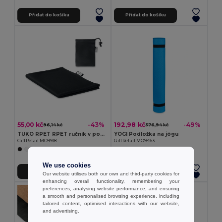
Přidat do košíku
Přidat do košíku
55,00 kč
192,98 kč
-43%
-49%
96,14 kč
376,94 kč
TUKO RPET RPET ručník v pouzdru
YOGI Podložka na jógu
GiftRetail MO9918
GiftRetail MO9463
We use cookies
Přidat do košíku
Přidat do košíku
Our website utilises both our own and third-party cookies for
enhancing overall functionality, remembering your
preferences, analysing website performance, and ensuring
a smooth and personalised browsing experience, including
tailored content, optimised interactions with our website,
and advertising.