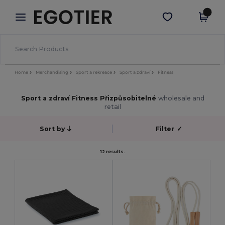
×
Aplikace Egotier
Stáhnout app
Lepší ceny v aplikaci!
Home
Merchandising
Sport a rekreace
Sport a zdraví
Fitness
Sport a zdraví Fitness Přizpůsobitelné
wholesale and
retail
Sort by
Filter
✓
12 results.