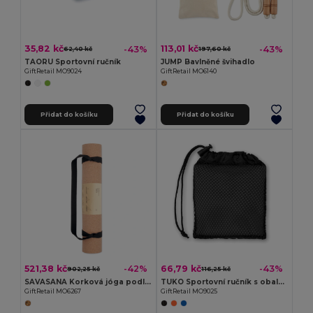
35,82 kč
113,01 kč
-43%
-43%
62,40 kč
197,60 kč
TAORU Sportovní ručník
JUMP Bavlněné švihadlo
GiftRetail MO9024
GiftRetail MO6140
Přidat do košíku
Přidat do košíku
521,38 kč
66,79 kč
-42%
-43%
902,25 kč
116,25 kč
SAVASANA Korková jóga podložka
TUKO Sportovní ručník s obalem
GiftRetail MO6267
GiftRetail MO9025