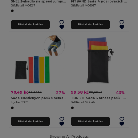
SNEL Švihadlo na speed jumping
FITBAND Sada 4 posilovacích TPE gum
GiftRetail MO6217
GiftRetail MO9987
Přidat do košíku
Přidat do košíku
70,49 kč
99,38 kč
-27%
-43%
96,60 kč
174,95 kč
Sada elastických pásů s netkaným sáčkem
TOP FIT Sada 3 fitness pásů TPE
Egotier 99970
GiftRetail MO6461
Přidat do košíku
Přidat do košíku
Showing All Products.