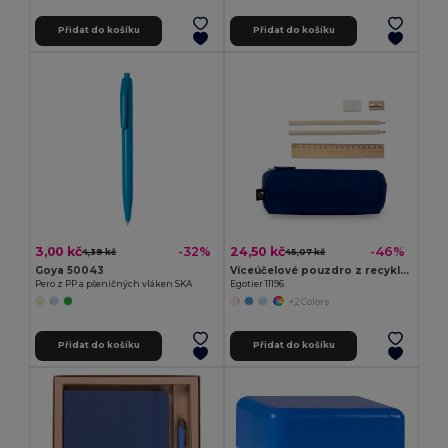
Přidat do košíku
Přidat do košíku
3,00 kč
24,50 kč
-32%
-46%
4,39 kč
45,07 kč
Goya 50043
Víceúčelové pouzdro z recyklovaného filcu (100% rPET) s pravítkem, tužkami, gumou a ořezávátkem
Pero z PP a pšeničných vláken SKA
Egotier 11196
+2 Colors
Přidat do košíku
Přidat do košíku