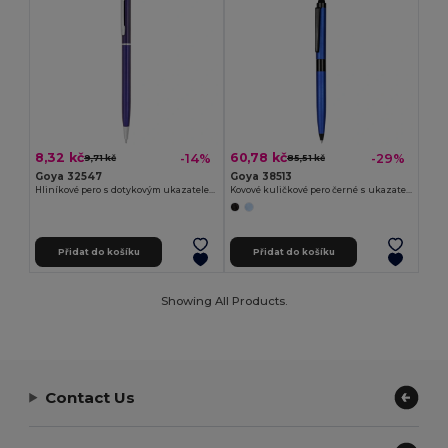
8,32 kč
60,78 kč
-14%
-29%
9,71 kč
85,51 kč
Goya 32547
Goya 38513
Hliníkové pero s dotykovým ukazatelem, barevné MANCHESTER
Kovové kuličkové pero černé s ukazatelem FRAC
Přidat do košíku
Přidat do košíku
Showing All Products.
Contact Us