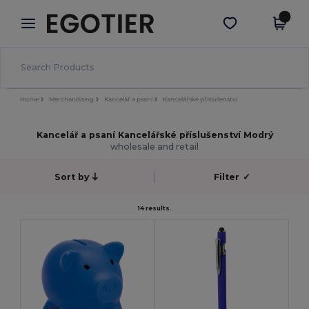
×
Aplikace Egotier
Stáhnout app
Lepší ceny v aplikaci!
Home
Merchandising
Kancelář a psaní
Kancelářské příslušenství
Kancelář a psaní Kancelářské příslušenství Modrý
wholesale and retail
Sort by
Filter
✓
14 results.