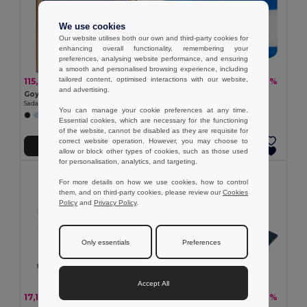
We use cookies
Our website utilises both our own and third-party cookies for
enhancing overall functionality, remembering your
preferences, analysing website performance, and ensuring
a smooth and personalised browsing experience, including
tailored content, optimised interactions with our website,
115,79 kč
2,08 kč
-21%
-31%
146,06 kč
3,00 kč
and advertising.
Goya 53590
Goya 38057
Sada zápisníku s korkem a perem v krabičce ECLIPSE
VELKÝ TĚSŇÁK
You can manage your cookie preferences at any time.
+2 Colors
Essential cookies, which are necessary for the functioning
of the website, cannot be disabled as they are requisite for
correct website operation. However, you may choose to
Přidat do košíku
Přidat do košíku
allow or block other types of cookies, such as those used
for personalisation, analytics, and targeting.
For more details on how we use cookies, how to control
them, and on third-party cookies, please review our
Cookies
Policy
and
Privacy Policy
.
Only essentials
Preferences
Accept All
17,10 kč
20,57 kč
-47%
-37%
32,12 kč
32,59 kč