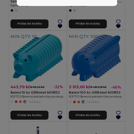
Samolepící štítky se 7 sadami
Držák PU karty s blokováním RFID
Egotier 93426
Egotier 93265
Přidat do košíku
Přidat do košíku
MIN QTY: 10
MIN QTY: 100
443,70 kč
-32%
3 513,00 kč
-46%
649,42 kč
6 494,19 kč
Balení 10 ks GiftRetail MO8132
Balení 100 ks GiftRetail MO8132
SOFTCO Barevná pokladnička pro dospělé i děti
SOFTCO Barevná pokladnička pro dospělé i děti
+4 Colors
+4 Colors
Přidat do košíku
Přidat do košíku