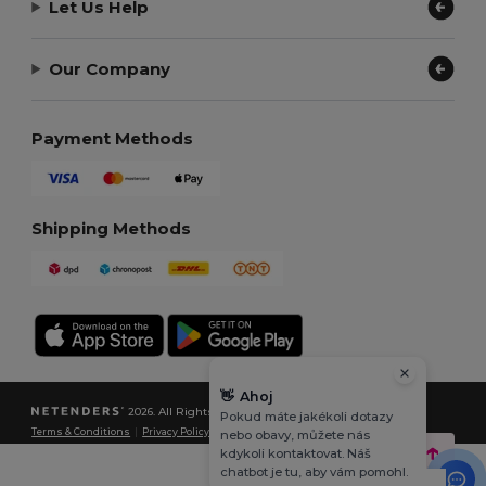
Let Us Help
Our Company
Payment Methods
Shipping Methods
👋
Ahoj
2026. All Rights Reserved
Pokud máte jakékoli dotazy
Terms & Conditions
|
Privacy Policy
|
Cookies Policy
|
Site Map
nebo obavy, můžete nás
kdykoli kontaktovat. Náš
chatbot je tu, aby vám pomohl.