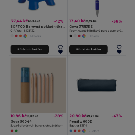
37,44 kč
13,40 kč
-42%
-38%
64,94 kč
21,72 kč
SOFTCO Barevná pokladnička pro dospělé i děti
Goya 37513RE
GiftRetail MO8132
Recyklované hliníkové pero s gumovým povrchem a dotykovým ukazatelem EVEN
+4 Colors
+1 Colors
Přidat do košíku
Přidat do košíku
10,86 kč
20,80 kč
-28%
-47%
15,02 kč
39,29 kč
Goya 50044
Penál z 600D
Sada 6 dřevěných barev s ořezávátkem
Egotier 93614
+2 Colors