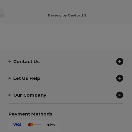
P.
isa
Review by Gaylord S.
Contact Us
Let Us Help
Our Company
Payment Methods