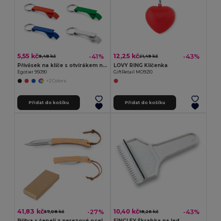
5,55 kč
12,25 kč
-41%
-43%
9,48 kč
21,49 kč
Přívěsek na klíče s otvírákem na kapsle z recyklovaného hliníku (100% rAL)
LOVY RING Klíčenka
Egotier 95090
GiftRetail MO9210
+2 Colors
Přidat do košíku
Přidat do košíku
41,83 kč
10,40 kč
-27%
-43%
57,08 kč
18,26 kč
Břitva s čepelí z nerezové oceli a bambusovou rukojetí
FINCLEY Škrabka na led