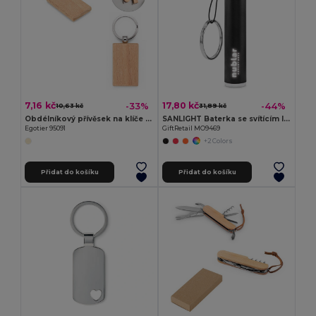
7,16 kč
17,80 kč
-33%
-44%
10,63 kč
31,89 kč
Obdélníkový přívěsek na klíče z bukového dřeva
SANLIGHT Baterka se svítícím logem
Egotier 95091
GiftRetail MO9469
+2 Colors
Přidat do košíku
Přidat do košíku