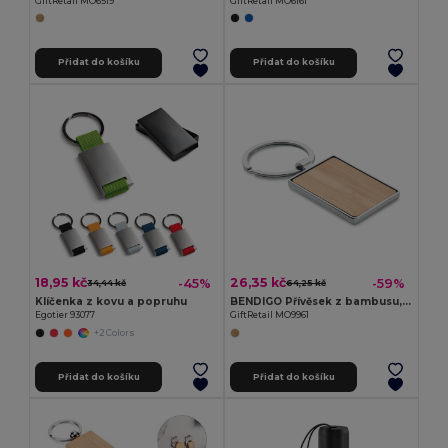
GiftRetail MO6519
GiftRetail MO6161
Přidat do košíku
Přidat do košíku
18,95 kč
26,35 kč
-45%
-59%
34,44 kč
64,25 kč
Klíčenka z kovu a popruhu
BENDIGO Přívěsek z bambusu, obdelník
Egotier 93077
GiftRetail MO9961
+2 Colors
Přidat do košíku
Přidat do košíku