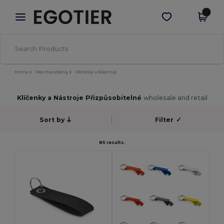
×
Aplikace Egotier
Stáhnout app
Lepší ceny v aplikaci!
Home
Merchandising
Klíčenky a Nástroje
Klíčenky a Nástroje Přizpůsobitelné
wholesale and retail
Sort by
Filter
✓
85 results.