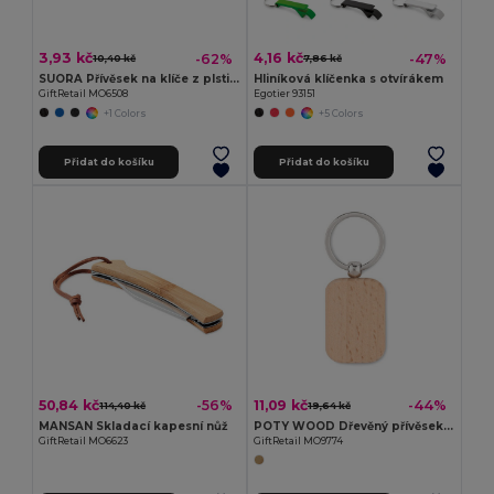
3,93 kč
4,16 kč
-62%
-47%
10,40 kč
7,86 kč
SUORA Přívěsek na klíče z plsti RPET
Hliníková klíčenka s otvírákem
GiftRetail MO6508
Egotier 93151
+1 Colors
+5 Colors
Přidat do košíku
Přidat do košíku
50,84 kč
11,09 kč
-56%
-44%
114,40 kč
19,64 kč
MANSAN Skladací kapesní nůž
POTY WOOD Dřevěný přívěsek obdelníkový
GiftRetail MO6623
GiftRetail MO9774