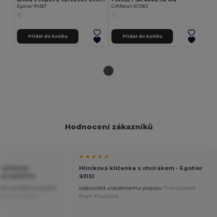
Egotier 94367
GiftRetail KC1063
Přidat do košíku
Přidat do košíku
Hodnocení zákazníků
★ ★ ★ ★ ★
 přívěsek
Hliníková klíčenka s otvírákem - Egotier
tail MO9774
93151
ek na klíče na přání
odpovídá uvedenému popisu
Translated
from Français
from Français