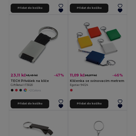
Přidat do košíku
Přidat do košíku
23,11 kč
11,09 kč
-47%
-46%
43,45 kč
20,57 kč
TECH Přívěšek na klíče
Klíčenka se svinovacím metrem
GiftRetail IT3020
Egotier 94124
+2 Colors
Přidat do košíku
Přidat do košíku