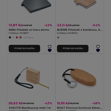
13,87 kč
23,11 kč
-43%
-64%
24,50 kč
64,25 kč
IMBA Přívěšek ve tvaru domu
BURNIE Přívěsek z bambusu, dům
GiftRetail MO8877
GiftRetail MO9949
+3 Colors
Přidat do košíku
Přidat do košíku
59,63 kč
15,95 kč
-43%
-48%
104,00 kč
30,51 kč
SOKUTEI Bambusový metr 1 m
BOAT Plovoucí korková klíčenka