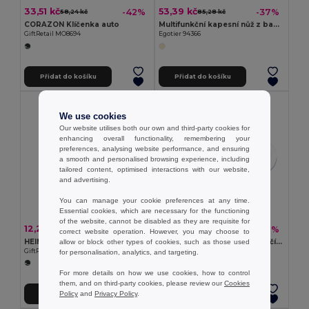
33,51 kč
53,39 kč
-42%
-37%
58,24 kč
85,28 kč
CORAZON Klíčenka auto
Multifunkční kapesní nůž z bambusu a nerezové oceli s PU rukojetí
GiftRetail MO8694
Egotier 94366
Přidat do košíku
Přidat do košíku
We use cookies
Our website utilises both our own and third-party cookies for
enhancing overall functionality, remembering your
preferences, analysing website performance, and ensuring
a smooth and personalised browsing experience, including
tailored content, optimised interactions with our website,
and advertising.
You can manage your cookie preferences at any time.
Essential cookies, which are necessary for the functioning
of the website, cannot be disabled as they are requisite for
12,25 kč
12,71 kč
-62%
-42%
31,89 kč
21,96 kč
correct website operation. However, you may choose to
HEIM Kovový přívěšek na klíče
JEN Krejčovský Metr 1m s Tlačítkem
allow or block other types of cookies, such as those used
GiftRetail KC6589
GiftRetail MO8219
for personalisation, analytics, and targeting.
For more details on how we use cookies, how to control
them, and on third-party cookies, please review our
Cookies
Policy
and
Privacy Policy
.
Přidat do košíku
Přidat do košíku