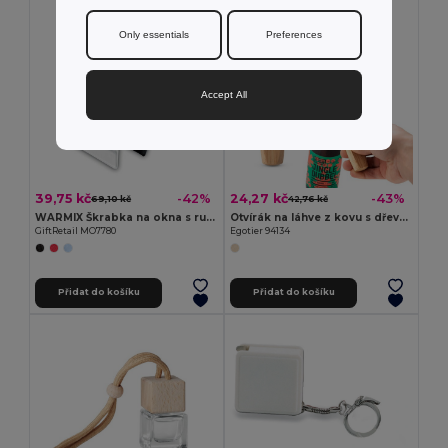
Only essentials
Preferences
Accept All
39,75 kč
24,27 kč
-42%
-43%
69,10 kč
42,76 kč
WARMIX Škrabka na okna s rukavicí
Otvírák na láhve z kovu s dřevěnou rukojetí
GiftRetail MO7780
Egotier 94134
Přidat do košíku
Přidat do košíku