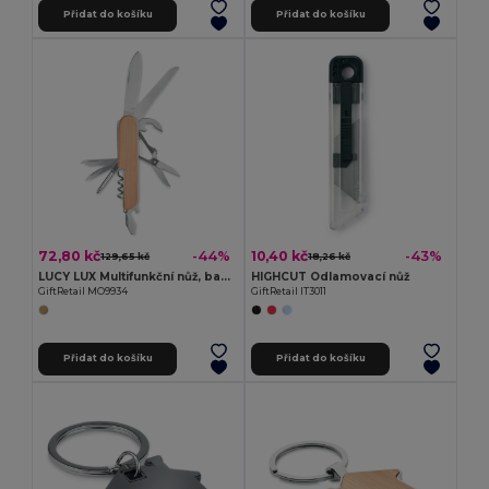
Přidat do košíku
Přidat do košíku
72,80 kč
10,40 kč
-44%
-43%
129,65 kč
18,26 kč
LUCY LUX Multifunkční nůž, bambus
HIGHCUT Odlamovací nůž
GiftRetail MO9934
GiftRetail IT3011
Přidat do košíku
Přidat do košíku