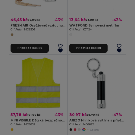
46,45 kč
13,64 kč
-43%
-43%
82,04 kč
23,80 kč
FRESH AIR Osvěžovač vzduchu do auta
WATFORD Svinovací metr 1m
GiftRetail MO6206
GiftRetail KC1124
Přidat do košíku
Přidat do košíku
57,78 kč
30,97 kč
-43%
-47%
101,00 kč
58,70 kč
MINI VISIBLE Dětská bezpečnostní vesta
ARIZO Hliníková svítilna s přívěškem
GiftRetail MO7602
GiftRetail MO8622
+1 Colors