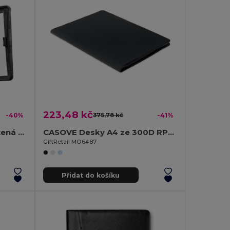
223,48 kč
-40%
375,78 kč
-41%
CONFERENCE Luxusní Kožená Konferenční Složka A4 na Zip
CASOVE Desky A4 ze 300D RPET
GiftRetail MO6487
Přidat do košíku