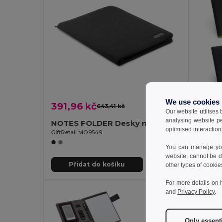
We use cookies
391,96 kč
184,
643,41 kč
-39%
Our website utilises
analysing website p
NOTES FOLDER Desky na psaní
optimised interaction
GiftRetail MO9549
Egotier 
You can manage your
website, cannot be d
Přidat do košíku
Př
other types of cookie
For more details on 
and
Privacy Policy
.
Only essent