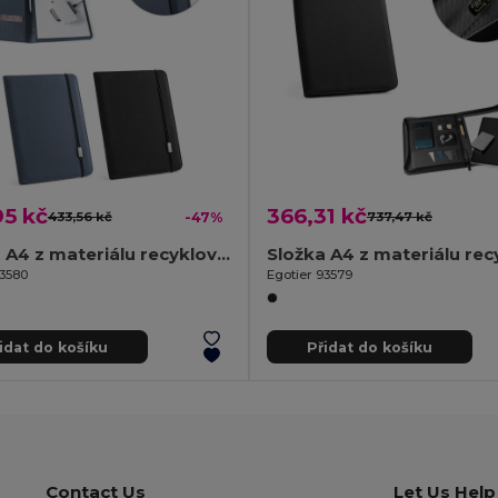
95 kč
366,31 kč
433,56 kč
-47%
737,47 kč
Složka A4 z materiálu recyklovaného polyesteru (100% rPET) 300D s elastickým uzávěrem
93580
Egotier 93579
idat do košíku
Přidat do košíku
Contact Us
Let Us Help