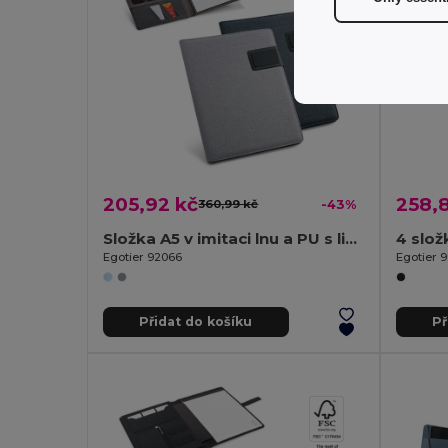
205,92 kč
258,
360,99 kč
-43%
Složka A5 v imitaci lnu a PU s linkované stránky
Egotier 92066
Egotier 
Přidat do košíku
Př