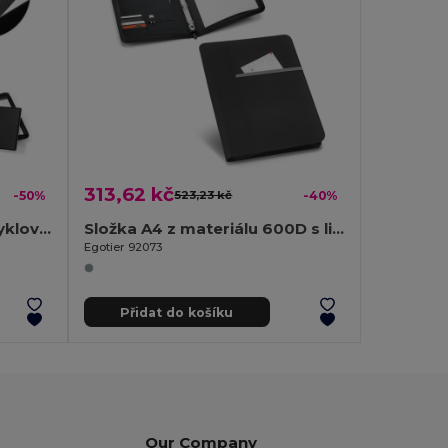
313,62 kč
-50%
523,23 kč
-40%
Složka A4 z materiálu recyklovaného polyesteru (100% rPET) 300D se zipem
Složka A4 z materiálu 600D s linkované stránky
Egotier 92073
Přidat do košíku
Our Company