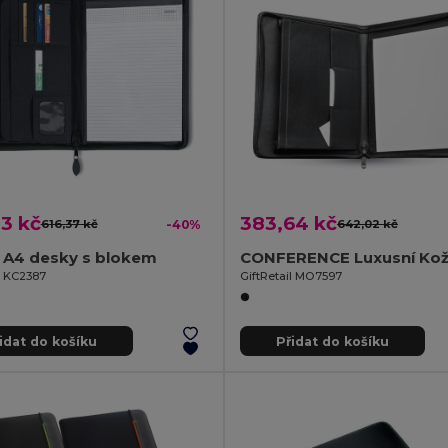
3 kč
383,64 kč
616,37 kč
-40%
642,02 kč
 A4 desky s blokem
l KC2387
GiftRetail MO7597
idat do košíku
Přidat do košíku