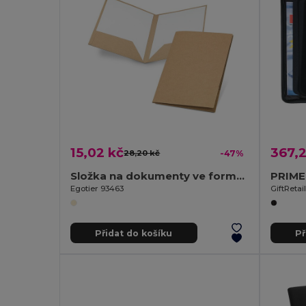
15,02 kč
367,2
28,20 kč
-47%
Složka na dokumenty ve formátu A4 ze 100% recyklovaného papíru (400 g/m²)
PRIME
Egotier 93463
GiftRetai
Přidat do košíku
Př