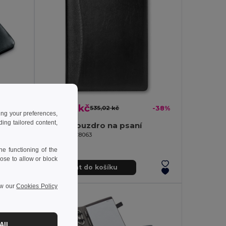
329,56 kč
-40%
535,02 kč
-38%
ing your preferences,
ng tailored content,
BUSWE BIG Konferenční desky A4
NADIA Pouzdro na psaní
GiftRetail KC8063
e functioning of the
ose to allow or block
Přidat do košíku
ew our
Cookies Policy
All