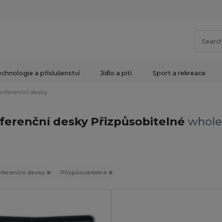
chnologie a příslušenství
Jídlo a pití
Sport a rekreace
onferenční desky
nferenční desky Přizpůsobitelné
wholes
ferenční desky
Přizpůsobitelné