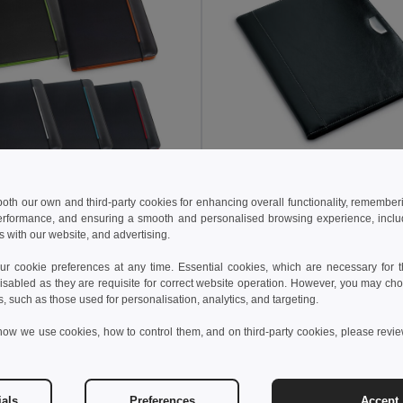
43 kč
339,96 kč
324,94 kč
-43%
569,22 kč
 both our own and third-party cookies for enhancing overall functionality, remember
erformance, and ensuring a smooth and personalised browsing experience, includi
Složka A4 z PU a 800D s linkované stránky
s with our website, and advertising.
92040
GiftRetail IT3750
 cookie preferences at any time. Essential cookies, which are necessary for th
isabled as they are requisite for correct website operation. However, you may cho
idat do košíku
Přidat do košíku
s, such as those used for personalisation, analytics, and targeting.
how we use cookies, how to control them, and on third-party cookies, please revi
ials
Preferences
Accept 