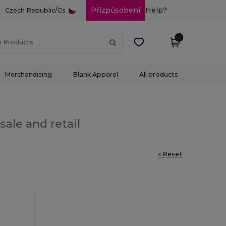
/
Přizpůsobení
Help?
Czech Republic
Cs
Merchandising
Blank Apparel
All products
ale and retail
« Reset