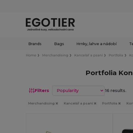
Brands
Bags
Hrnky, lahve a nádobí
Te
Home
Merchandising
Kancelář a psaní
Portfolia
K
Portfolia Ko
Sort by
Filters
16 results.
Merchandising
Kancelář a psaní
Portfolia
Kon