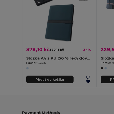
378,10 kč
229,
570,15 kč
-34%
Složka A4 z PU (50 % recyklovaný) s magnetickým uzávěrem a poznámkovým blokem s linkovanými stránkami
Egotier 93656
Egotier 
Přidat do košíku
Př
Payment Methods