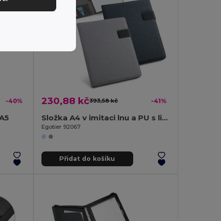
230,88 kč
-40%
393,58 kč
-41%
A5
Složka A4 v imitaci lnu a PU s linkované stránky
Egotier 92067
Přidat do košíku