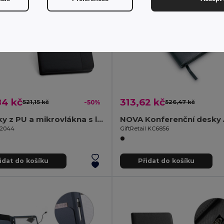
84 kč
313,62 kč
521,15 kč
-50%
526,47 kč
4 složky z PU a mikrovlákna s linkované stránky
NOVA Konferenční desky 
92044
GiftRetail KC6856
idat do košíku
Přidat do košíku