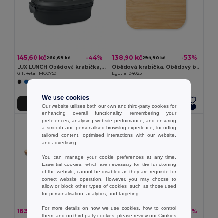
145,60 kč
138,90 kč
-44%
-53%
260,69 kč
294,90 kč
LUX LUNCH Obědová krabička, vzduchotěsná
Obědová krabička. Obědový box z nerezové oceli s bambusovým víkem
GiftRetail MO9759
Egotier 94025
We use cookies
Přidat do košíku
Přidat do košíku
Our website utilises both our own and third-party cookies for
enhancing overall functionality, remembering your
preferences, analysing website performance, and ensuring
a smooth and personalised browsing experience, including
tailored content, optimised interactions with our website,
and advertising.
You can manage your cookie preferences at any time.
Essential cookies, which are necessary for the functioning
of the website, cannot be disabled as they are requisite for
correct website operation. However, you may choose to
allow or block other types of cookies, such as those used
for personalisation, analytics, and targeting.
For more details on how we use cookies, how to control
163,86 kč
107,47 kč
-54%
-43%
353,14 kč
188,59 kč
them, and on third-party cookies, please review our
Cookies