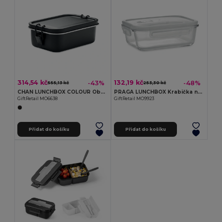
314,54 kč
132,19 kč
-43%
-48%
555,13 kč
253,30 kč
CHAN LUNCHBOX COLOUR Obědová krabička z nerezu
PRAGA LUNCHBOX Krabička na jídlo ze skla
GiftRetail MO6638
GiftRetail MO9923
Přidat do košíku
Přidat do košíku