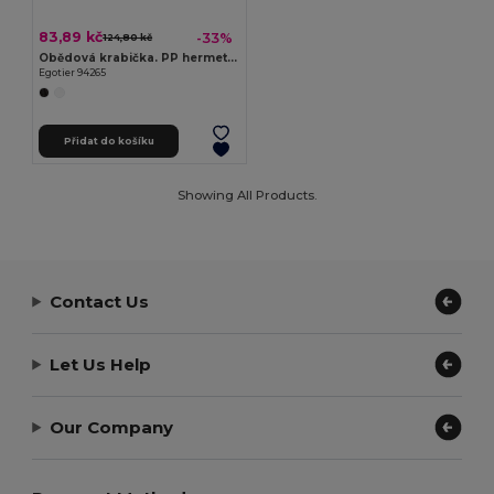
83,89 kč
-33%
124,80 kč
Obědová krabička. PP hermetický box 1000ml
Egotier 94265
Přidat do košíku
Showing All Products.
Contact Us
Let Us Help
Our Company