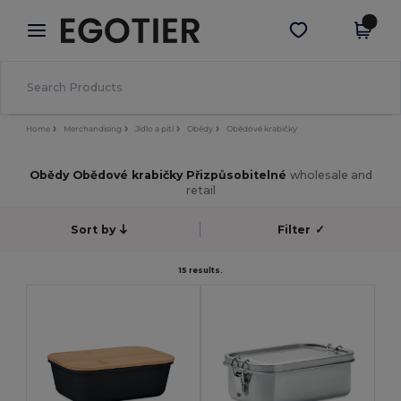
×
Aplikace Egotier
Stáhnout app
Lepší ceny v aplikaci!
Home
Merchandising
Jídlo a pití
Obědy
Obědové krabičky
Obědy Obědové krabičky Přizpůsobitelné
wholesale and
retail
Sort by
Filter
✓
15 results.