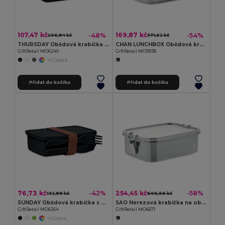
107,47 kč
169,87 kč
-48%
-54%
206,84 kč
371,62 kč
THURSDAY Obědová krabička s bambusem
CHAN LUNCHBOX Obědová krabička z nerezu
GiftRetail MO6240
GiftRetail MO9938
+2 Colors
Přidat do košíku
Přidat do košíku
76,73 kč
254,45 kč
-42%
-58%
132,89 kč
606,66 kč
SUNDAY Obědová krabička s příbory
SAO Nerezová krabička na oběd
GiftRetail MO6254
GiftRetail MO6671
+1 Colors