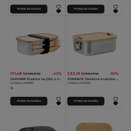
Přidat do košíku
Přidat do košíku
171,48 kč
233,19 kč
-42%
-55%
295,13 kč
519,77 kč
SAVANNA Krabice na jídlo z nerezu
SONABOX Obědová krabička z nerezu
GiftRetail MO9967
GiftRetail MO6301
Přidat do košíku
Přidat do košíku