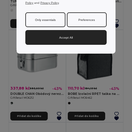
TUNDRA LUNCHBOX Skleněný box na jídlo s víkem
MAKAN Krabička na oběd s příbory
Policy
and
Privacy Policy
.
GiftRetail MO9962
GiftRetail MO6646
Only essentials
Preferences
Přidat do košíku
Přidat do košíku
Accept All
337,88 kč
110,70 kč
-43%
-43%
593,03 kč
194,13 kč
DOUBLE CHAN Obědový nerezový box
BOBE Izolační RPET taška na oběd
GiftRetail MO6212
GiftRetail MO6462
Přidat do košíku
Přidat do košíku