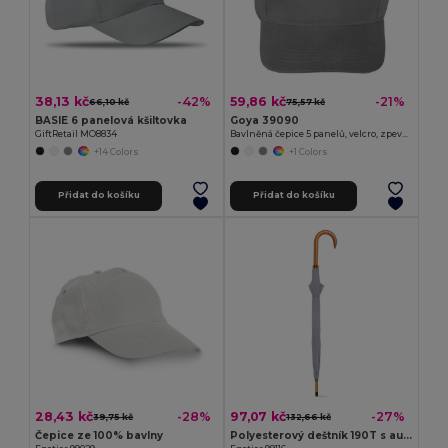
38,13 kč
59,86 kč
-42%
-21%
66,10 kč
75,57 kč
BASIE 6 panelová kšiltovka
Goya 39090
GiftRetail MO8834
Bavlněná čepice 5 panelů, velcro, zpevněný panel FIRST-CLASS
+14 Colors
+1 Colors
Přidat do košíku
Přidat do košíku
28,43 kč
97,07 kč
-28%
-27%
39,75 kč
132,66 kč
Čepice ze 100% bavlny
Polyesterový deštník 190T s automatickým otevíráním