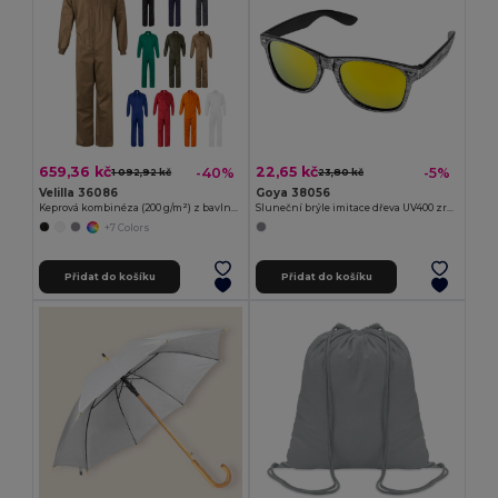
659,36 kč
22,65 kč
-40%
-5%
1 092,92 kč
23,80 kč
Velilla 36086
Goya 38056
Keprová kombinéza (200 g/m²) z bavlny (35 %) a polyesteru (65 %)
Sluneční brýle imitace dřeva UV400 zrcadlové TIMBER
+7 Colors
Přidat do košíku
Přidat do košíku