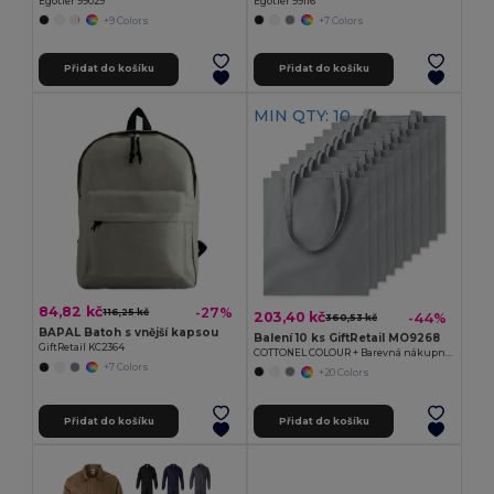
Egotier 99029
Egotier 99116
+9 Colors
+7 Colors
Přidat do košíku
Přidat do košíku
MIN QTY: 10
84,82 kč
-27%
116,25 kč
203,40 kč
-44%
360,53 kč
BAPAL Batoh s vnější kapsou
Balení 10 ks GiftRetail MO9268
GiftRetail KC2364
COTTONEL COLOUR + Barevná nákupní taška
+7 Colors
+20 Colors
Přidat do košíku
Přidat do košíku