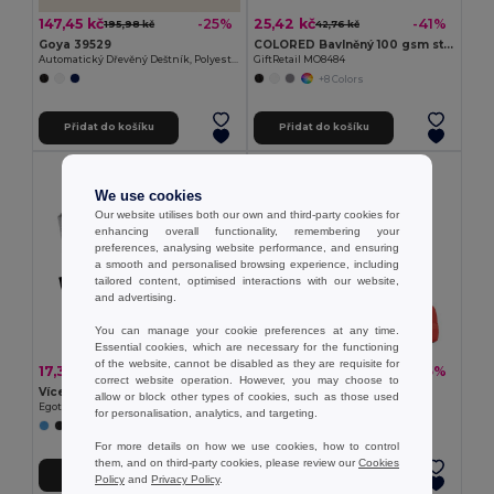
147,45 kč
25,42 kč
-25%
-41%
195,98 kč
42,76 kč
Goya 39529
COLORED Bavlněný 100 gsm stahovací vak
Automatický Dřevěný Deštník, Polyester 190T, 100 cm CLOUDY
GiftRetail MO8484
+8 Colors
Přidat do košíku
Přidat do košíku
We use cookies
Our website utilises both our own and third-party cookies for
enhancing overall functionality, remembering your
preferences, analysing website performance, and ensuring
a smooth and personalised browsing experience, including
tailored content, optimised interactions with our website,
and advertising.
You can manage your cookie preferences at any time.
Essential cookies, which are necessary for the functioning
of the website, cannot be disabled as they are requisite for
17,33 kč
69,10 kč
-41%
-45%
29,35 kč
124,80 kč
correct website operation. However, you may choose to
Víceúčelová taška vyrobená z recyklované plsti (100% rPET)
Batoh z materiálu 600D
allow or block other types of cookies, such as those used
Egotier 92381
Egotier 92667
for personalisation, analytics, and targeting.
+6 Colors
For more details on how we use cookies, how to control
them, and on third-party cookies, please review our
Cookies
Přidat do košíku
Přidat do košíku
Policy
and
Privacy Policy
.