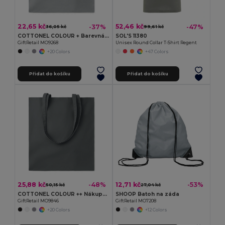
22,65 kč
52,46 kč
-37%
-47%
36,05 kč
99,61 kč
COTTONEL COLOUR + Barevná nákupní taška
SOL'S 11380
GiftRetail MO9268
Unisex Round Collar T-Shirt Regent
+20 Colors
+47 Colors
Přidat do košíku
Přidat do košíku
25,88 kč
12,71 kč
-48%
-53%
50,15 kč
27,04 kč
COTTONEL COLOUR ++ Nákupní taška z bavlny 180g
SHOOP Batoh na záda
GiftRetail MO9846
GiftRetail MO7208
+20 Colors
+12 Colors