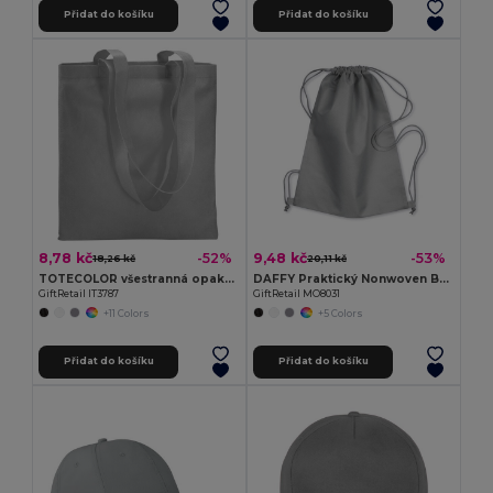
Přidat do košíku
Přidat do košíku
8,78 kč
9,48 kč
-52%
-53%
18,26 kč
20,11 kč
TOTECOLOR všestranná opakovaně použitelná nákupní a plážová taška
DAFFY Praktický Nonwoven Batoh s Šňůrkou 80g/m²
GiftRetail IT3787
GiftRetail MO8031
+11 Colors
+5 Colors
Přidat do košíku
Přidat do košíku