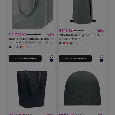
87,13 kč
-45%
159,70 kč
1 017,00 kč
-44%
1 802,66 kč
TIRANA Praktický Batoh s Přední Kapsou a Polstrovanými Zády
GiftRetail MO9577
Balení 50 ks GiftRetail MO9268
COTTONEL COLOUR + Barevná nákupní taška
+4 Colors
+20 Colors
Přidat do košíku
Přidat do košíku