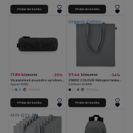
Přidat do košíku
Přidat do košíku
Organic Cotton
17,80 kč
37,44 kč
-39%
-34%
29,12 kč
56,39 kč
Víceúčelové pouzdro vyrobené z recyklované plsti (100% rPET)
ZIMDE COLOUR Nákupní taška z bio bavlny
Egotier 92382
GiftRetail MO6189
+2 Colors
+8 Colors
Přidat do košíku
Přidat do košíku
MIN QTY: 50