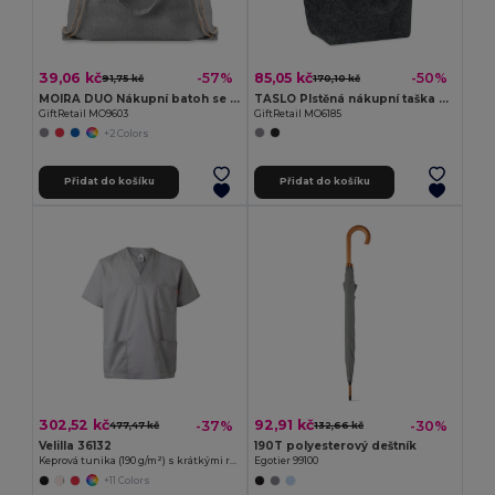
39,06 kč
85,05 kč
-57%
-50%
91,75 kč
170,10 kč
MOIRA DUO Nákupní batoh se šňůrkami
TASLO Plstěná nákupní taška z RPET
GiftRetail MO9603
GiftRetail MO6185
+2 Colors
Přidat do košíku
Přidat do košíku
302,52 kč
92,91 kč
-37%
-30%
477,47 kč
132,66 kč
Velilla 36132
190T polyesterový deštník
Keprová tunika (190 g/m²) s krátkými rukávy z polyesteru (65 %) a bavlny (35 %)
Egotier 99100
+11 Colors