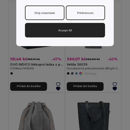
Only essentials
Preferences
Accept All
101,46 kč
360,07 kč
-47%
-40%
189,74 kč
596,96 kč
DUO INDICO Nákupní taška z plsti RPET
Velilla 36039
GiftRetail MO6455
Dvoubarevná piké polokošile (180 g/m²), krátký rukáv, z bavlny (60 %) a polyesteru (40 %)
+12 Colors
Přidat do košíku
Přidat do košíku