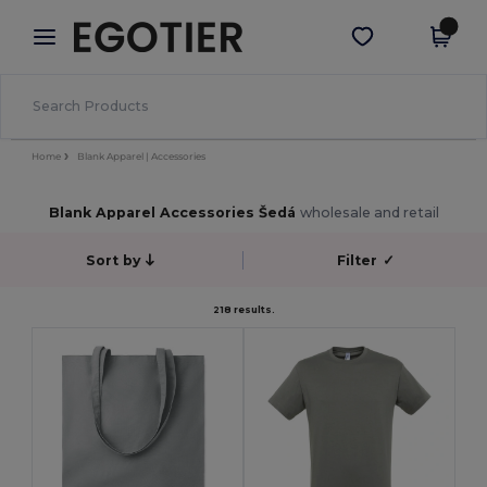
×
Aplikace Egotier
Stáhnout app
Lepší ceny v aplikaci!
Home
Blank Apparel | Accessories
Blank Apparel Accessories Šedá
wholesale and retail
Sort by
Filter
✓
218 results.