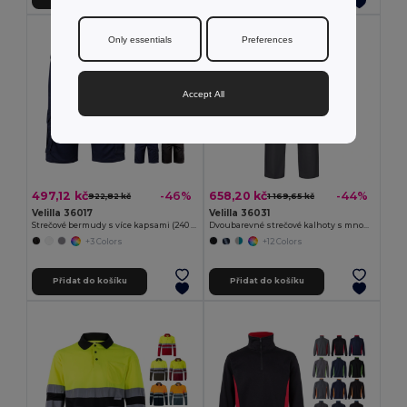
Only essentials
Preferences
Accept All
497,12 kč
658,20 kč
-46%
-44%
922,82 kč
1 169,65 kč
Velilla 36017
Velilla 36031
Strečové bermudy s více kapsami (240 g/m²), z bavlny (46 %), EME (38 %) a polyesteru (16 %)
Dvoubarevné strečové kalhoty s mnoha kapsami (240 g/m²), z bavlny (46 %), EME (38 %) a polyesteru (16 %)
+3 Colors
+12 Colors
Přidat do košíku
Přidat do košíku