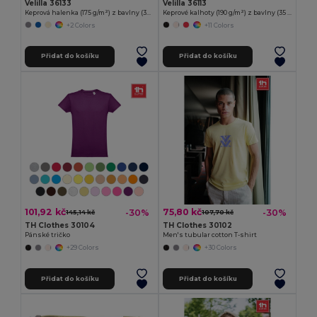
Velilla 36133
Velilla 36113
Keprová halenka (175 g/m²) z bavlny (35 %) a polyesteru (65 %)
Keprové kalhoty (190 g/m²) z bavlny (35 %) a polyesteru (65 %)
+2 Colors
+11 Colors
Přidat do košíku
Přidat do košíku
101,92 kč
75,80 kč
-30%
-30%
145,14 kč
107,70 kč
TH Clothes 30104
TH Clothes 30102
Pánské tričko
Men's tubular cotton T-shirt
+29 Colors
+30 Colors
Přidat do košíku
Přidat do košíku