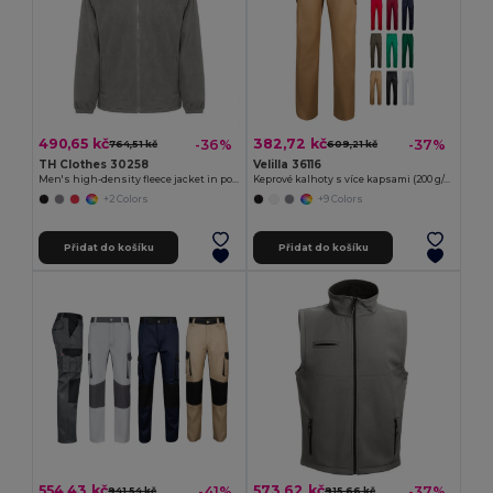
490,65 kč
382,72 kč
-36%
-37%
764,51 kč
609,21 kč
TH Clothes 30258
Velilla 36116
Men's high-density fleece jacket in polyester
Keprové kalhoty s více kapsami (200 g/m²), z bavlny (35 %) a polyesteru (65 %)
+2 Colors
+9 Colors
Přidat do košíku
Přidat do košíku
554,43 kč
573,62 kč
-41%
-37%
941,54 kč
915,66 kč