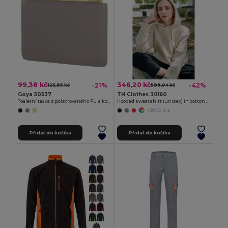
99,38 kč
346,20 kč
-21%
-42%
125,95 kč
599,04 kč
Goya 50537
TH Clothes 30160
Toaletní taška z polstrovaného PU s kovovým zipem IN-STYLE
Hooded sweatshirt (unisex) in cotton and polyester
+20 Colors
Přidat do košíku
Přidat do košíku