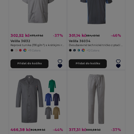
302,52 kč
301,14 kč
-37%
-46%
477,47 kč
554,43 kč
Velilla 36132
Velilla 36034
Keprová tunika (190 g/m²) s krátkými rukávy z polyesteru (65 %) a bavlny (35 %)
Dvoubarevné technické tričko z ptačí perspektivy (160 g/m²), z polyesteru (100 %)
+11 Colors
+12 Colors
Přidat do košíku
Přidat do košíku
466,38 kč
317,31 kč
-44%
-37%
828,99 kč
500,58 kč