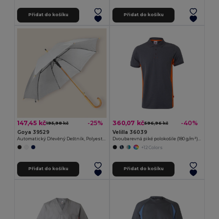
Přidat do košíku
Přidat do košíku
147,45 kč
360,07 kč
-25%
-40%
195,98 kč
596,96 kč
Goya 39529
Velilla 36039
Automatický Dřevěný Deštník, Polyester 190T, 100 cm CLOUDY
Dvoubarevná piké polokošile (180 g/m²), krátký rukáv, z bavlny (60 %) a polyesteru (40 %)
+12 Colors
Přidat do košíku
Přidat do košíku