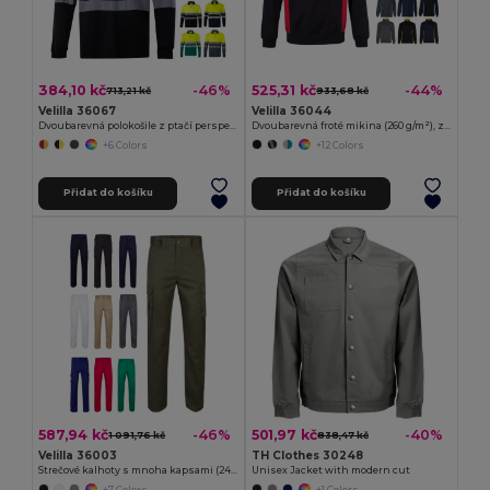
384,10 kč
525,31 kč
-46%
-44%
713,21 kč
933,68 kč
Velilla 36067
Velilla 36044
Dvoubarevná polokošile z ptačí perspektivy (160 g/m²) s dlouhým rukávem, z polyesteru (100 %)
Dvoubarevná froté mikina (260 g/m²), z polyesteru (65 %) a bavlny (35 %)
+6 Colors
+12 Colors
Přidat do košíku
Přidat do košíku
587,94 kč
501,97 kč
-46%
-40%
1 091,76 kč
838,47 kč
Velilla 36003
TH Clothes 30248
Strečové kalhoty s mnoha kapsami (240 g/m²) z bavlny (46 %), EME (38 %) a polyesteru (16 %)
Unisex Jacket with modern cut
+7 Colors
+1 Colors