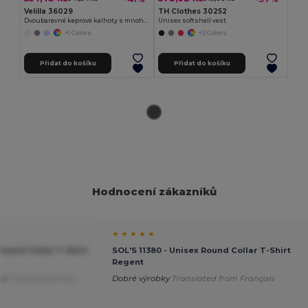
Velilla 36029
TH Clothes 30252
Dvoubarevné keprové kalhoty s mnoha kapsami (240 g/m²), z bavlny (35 %) a polyesteru (65 %)
Unisex softshell vest
+1 Colors
+2 Colors
Přidat do košíku
Přidat do košíku
Hodnocení zákazníků
★ ★ ★ ★ ★
 Round Collar T-Shirt
SOL'S 11380 - Unisex Round Collar T-Shirt
Regent
lné
Translated from
Dobré výrobky
Translated from Français