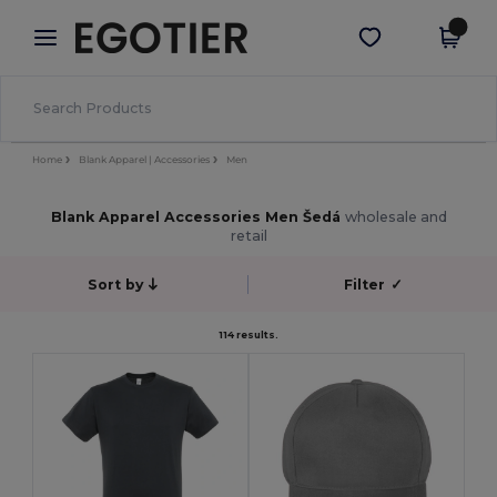
×
Aplikace Egotier
Stáhnout app
Lepší ceny v aplikaci!
Home
Blank Apparel | Accessories
Men
Blank Apparel Accessories Men Šedá
wholesale and
retail
Sort by
Filter
✓
114 results.