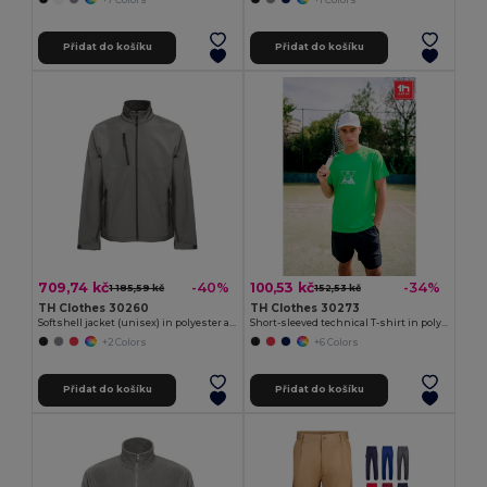
Přidat do košíku
Přidat do košíku
709,74 kč
100,53 kč
-40%
-34%
1 185,59 kč
152,53 kč
TH Clothes 30260
TH Clothes 30273
Softshell jacket (unisex) in polyester and elastane
Short-sleeved technical T-shirt in polyester
+2 Colors
+6 Colors
Přidat do košíku
Přidat do košíku