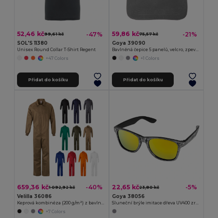
52,46 kč
59,86 kč
-47%
-21%
99,61 kč
75,57 kč
SOL'S 11380
Goya 39090
Unisex Round Collar T-Shirt Regent
Bavlněná čepice 5 panelů, velcro, zpevněný panel FIRST-CLASS
+47 Colors
+1 Colors
Přidat do košíku
Přidat do košíku
659,36 kč
22,65 kč
-40%
-5%
1 092,92 kč
23,80 kč
Velilla 36086
Goya 38056
Keprová kombinéza (200 g/m²) z bavlny (35 %) a polyesteru (65 %)
Sluneční brýle imitace dřeva UV400 zrcadlové TIMBER
+7 Colors