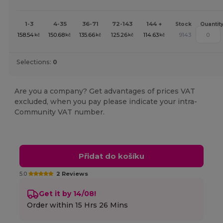
1-3
4-35
36-71
72-143
144 +
Stock
Quantit
158.54
150.68
135.66
125.26
114.63
9143
kč
kč
kč
kč
kč
Selections:
0
Are you a company? Get advantages of prices VAT
excluded, when you pay please indicate your intra-
Community VAT number.
Přidat do košíku
5.0
2 Reviews
Get it by 14/08!
Order within
15 Hrs 26 Mins