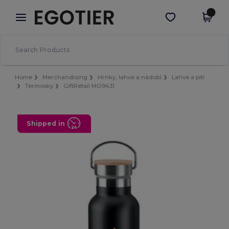
×
Aplikace Egotier
Stáhnout app
Lepší ceny v aplikaci!
Home
Merchandising
Hrnky, lahve a nádobí
Lahve a pití
Termosky
GiftRetail MO9431
Shipped in