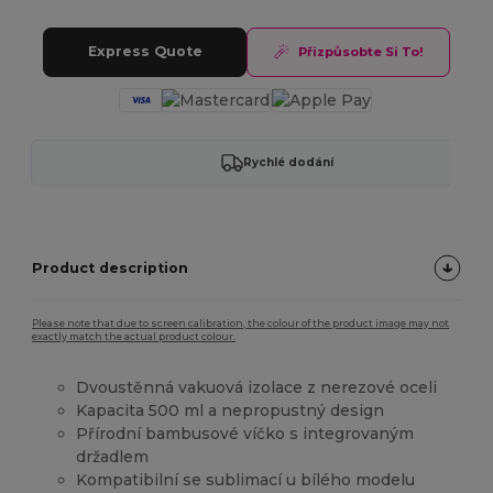
Express Quote
Přizpůsobte Si To!
Rychlé dodání
Product description
Please note that due to screen calibration, the colour of the product image may not
exactly match the actual product colour.
Dvoustěnná vakuová izolace z nerezové oceli
Kapacita 500 ml a nepropustný design
Přírodní bambusové víčko s integrovaným
držadlem
Kompatibilní se sublimací u bílého modelu