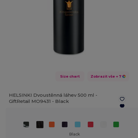
Size chart
Zobrazit vše
+ 7
HELSINKI Dvoustěnná láhev 500 ml -
GiftRetail MO9431 -
Black
Black