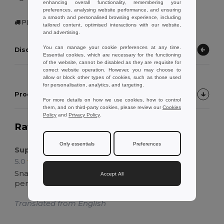
enhancing overall functionality, remembering your
preferences, analysing website performance, and ensuring
a smooth and personalised browsing experience, including
PL | Ruda Śląska, PL
tailored content, optimised interactions with our website,
and advertising.
You can manage your cookie preferences at any time.
Discover other products
Essential cookies, which are necessary for the functioning
of the website, cannot be disabled as they are requisite for
correct website operation. However, you may choose to
allow or block other types of cookies, such as those used
for personalisation, analytics, and targeting.
Product Customer Reviews
For more details on how we use cookies, how to control
them, and on third-party cookies, please review our
Cookies
Policy
and
Privacy Policy
.
Rating:
5.0
on 2 votes
16951 prodaných kusů
Only essentials
Preferences
Super stylový, skvělá velikost
5.0
Review by Charlie M.
Snadno se značí, udržuje nápoje v chladu,
Accept All
perfektní velikost
Translated from English