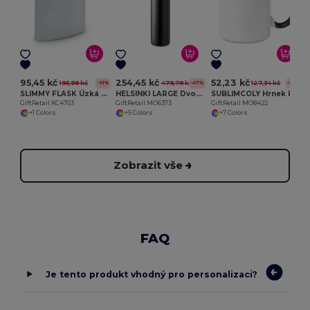
G
95,45 kč
254,45 kč
52,23 kč
195,98 kč
479,78 kč
127,34 kč
-51%
-47%
-59%
SLIMMY FLASK Úzká ploskačka
HELSINKI LARGE Dvoustěnná láhev 750ml
SUBLIMCOLY Hrnek k barevné sublimaci
GiftRetail KC4703
GiftRetail MO6373
GiftRetail MO8422
+1 Colors
+5 Colors
+7 Colors
Zobrazit vše
FAQ
Je tento produkt vhodný pro personalizaci?