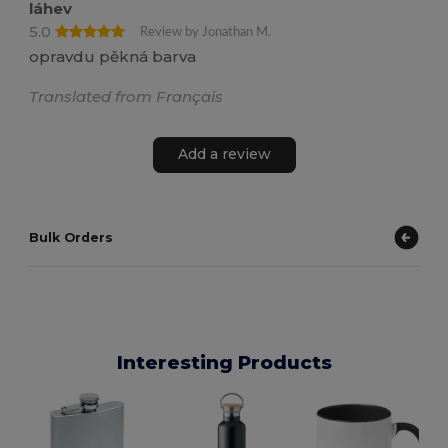
láhev
5.0
Review by Jonathan M.
opravdu pěkná barva
Translated from Français
Add a review
Bulk Orders
Interesting Products