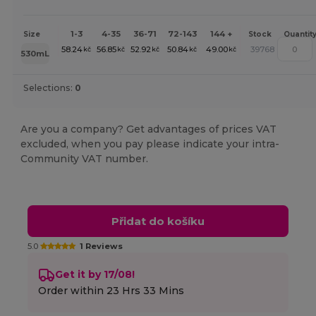
1-3
4-35
36-71
72-143
144 +
Size
Stock
Quantit
58.24
56.85
52.92
50.84
49.00
39768
kč
kč
kč
kč
kč
530mL
Selections:
0
Are you a company? Get advantages of prices VAT
excluded, when you pay please indicate your intra-
Community VAT number.
Přidat do košíku
5.0
1 Reviews
Get it by 17/08!
Order within
23 Hrs 33 Mins