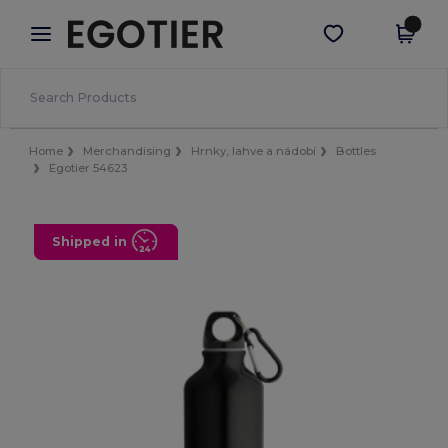
×
Aplikace Egotier
Stáhnout app
Lepší ceny v aplikaci!
Home
Merchandising
Hrnky, lahve a nádobí
Bottles
Egotier 54623
Shipped in