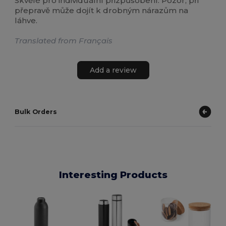
Skvělé pro individuální přizpůsobení. Pozor, při
přepravě může dojít k drobným nárazům na
láhve.
Translated from Français
Add a review
Bulk Orders
Interesting Products