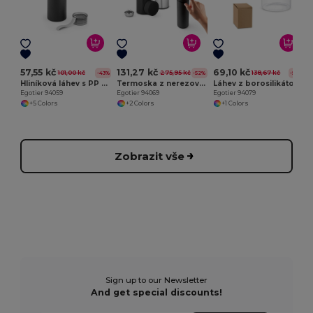
E
57,55 kč
131,27 kč
69,10 kč
101,00 kč
275,95 kč
138,67 kč
-43%
-52%
-50%
Hliníková láhev s PP uzávěrem 660 ml
Termoska z nerezové oceli 470 ml
Láhev z borosilikátového skla s korkovým víčkem 700 ml
Egotier 94059
Egotier 94069
Egotier 94079
+5 Colors
+2 Colors
+1 Colors
Zobrazit vše
Sign up to our Newsletter
And get special discounts!