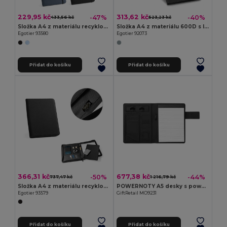
229,95 kč
313,62 kč
-47%
-40%
433,56 kč
523,23 kč
Složka A4 z materiálu recyklovaného polyesteru (100% rPET) 300D s elastickým uzávěrem
Složka A4 z materiálu 600D s linkované stránky
Egotier 93580
Egotier 92073
Přidat do košíku
Přidat do košíku
366,31 kč
677,38 kč
-50%
-44%
737,47 kč
1 216,79 kč
Složka A4 z materiálu recyklovaného polyesteru (100% rPET) 300D se zipem
POWERNOTY A5 desky s power bankou
Egotier 93579
GiftRetail MO9231
Přidat do košíku
Přidat do košíku