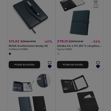
313,62 kč
378,10 kč
-40%
-34%
526,47 kč
570,15 kč
NOVA Konferenční desky A5
Složka A4 z PU (50 % recyklovaný) s magnetickým uzávěrem a poznámkovým blokem s linkovanými stránkami
GiftRetail KC6856
Egotier 93656
Přidat do košíku
Přidat do košíku