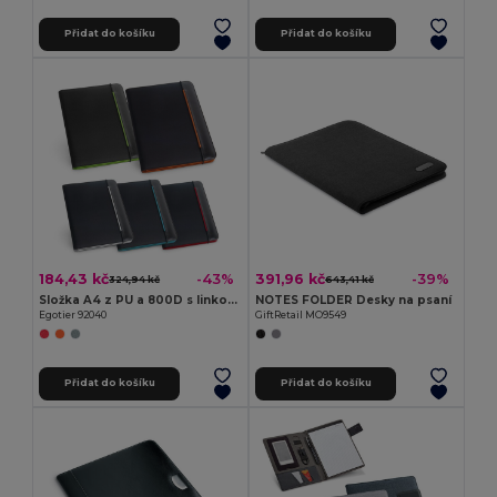
Přidat do košíku
Přidat do košíku
184,43 kč
391,96 kč
-43%
-39%
324,94 kč
643,41 kč
Složka A4 z PU a 800D s linkované stránky
NOTES FOLDER Desky na psaní
Egotier 92040
GiftRetail MO9549
Přidat do košíku
Přidat do košíku