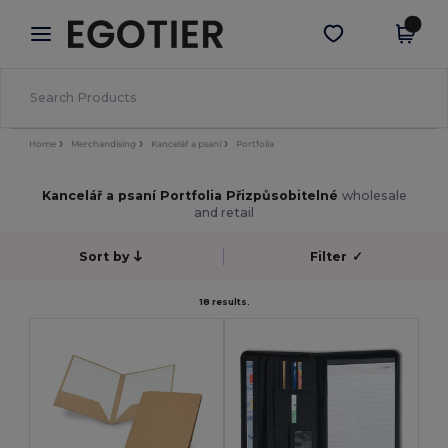
×
Aplikace Egotier
Stáhnout app
Lepší ceny v aplikaci!
Home
Merchandising
Kancelář a psaní
Portfolia
Kancelář a psaní Portfolia Přizpůsobitelné
wholesale
and retail
Sort by
Filter
✓
18 results.