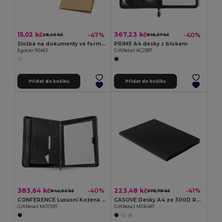
15,02 kč
367,23 kč
-47%
-40%
28,20 kč
616,37 kč
Složka na dokumenty ve formátu A4 ze 100% recyklovaného papíru (400 g/m²)
PRIME A4 desky s blokem
Egotier 93463
GiftRetail KC2387
Přidat do košíku
Přidat do košíku
383,64 kč
223,48 kč
-40%
-41%
642,02 kč
375,78 kč
CONFERENCE Luxusní Kožená Konferenční Složka A4 na Zip
CASOVE Desky A4 ze 300D RPET
GiftRetail MO7597
GiftRetail MO6487