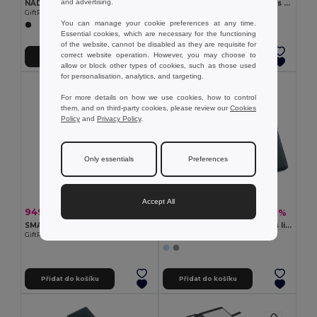
and advertising.
NADIA Pouzdro na psaní
4 složky z PU a mikrovlákna s linkované stránky
GiftRetail KC8063
Egotier 92044
You can manage your cookie preferences at any time.
Essential cookies, which are necessary for the functioning
of the website, cannot be disabled as they are requisite for
correct website operation. However, you may choose to
Přidat do košíku
Přidat do košíku
allow or block other types of cookies, such as those used
for personalisation, analytics, and targeting.
For more details on how we use cookies, how to control
them, and on third-party cookies, please review our
Cookies
Policy
and
Privacy Policy
.
Only essentials
Preferences
Accept All
949,17 kč
230,88 kč
-39%
-41%
1 559,53 kč
393,58 kč
SMARTFOLDER Desky s bezdrátovou nabíječkou
Složka A4 v imitaci lnu a PU s linkované stránky
GiftRetail MO9401
Egotier 92067
Přidat do košíku
Přidat do košíku