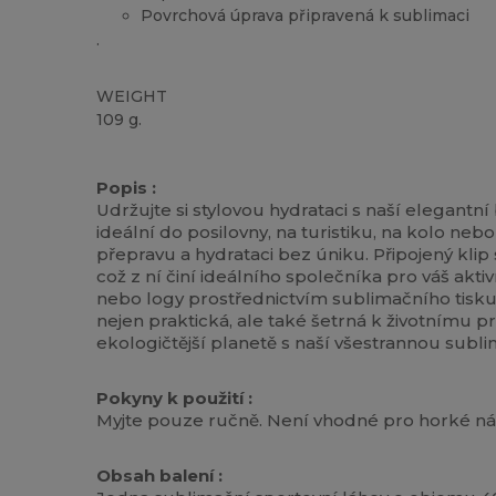
Povrchová úprava připravená k sublimaci
.
WEIGHT
109 g.
Vysoké zásoby
Popis :
Udržujte si stylovou hydrataci s naší elegantn
ideální do posilovny, na turistiku, na kolo n
přepravu a hydrataci bez úniku. Připojený kl
což z ní činí ideálního společníka pro váš akti
nebo logy prostřednictvím sublimačního tisku. P
nejen praktická, ale také šetrná k životnímu p
ekologičtější planetě s naší všestrannou subli
Pokyny k použití :
Myjte pouze ručně. Není vhodné pro horké ná
Obsah balení :