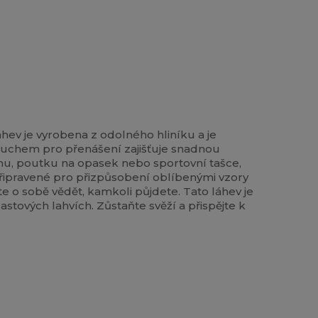
áhev je vyrobena z odolného hliníku a je
ým uchem pro přenášení zajišťuje snadnou
ohu, poutku na opasek nebo sportovní tašce,
, připravené pro přizpůsobení oblíbenými vzory
jte o sobě vědět, kamkoli půjdete. Tato láhev je
stových lahvích. Zůstaňte svěží a přispějte k