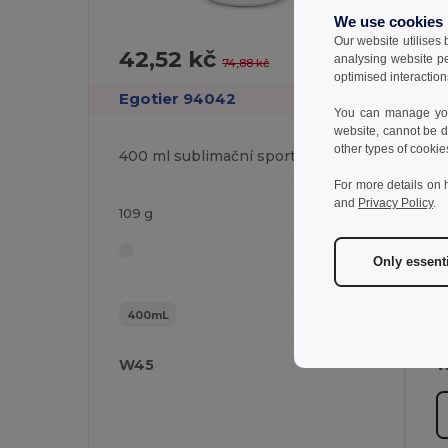
We use cookies
Our website utilises
42,52 kč
3
-43%
analysing website p
74,88 kč
optimised interaction
Egotier 94042
E
You can manage your
website, cannot be d
other types of cookie
400 ml sublimační sportovní láhev
For more details on 
and
Privacy Policy
.
109 g
7
Only essent
400mL
W45
W