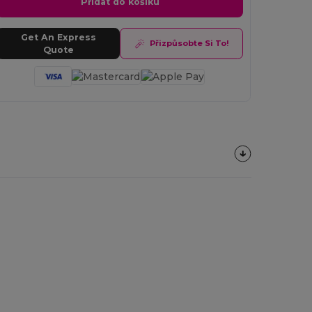
Přidat do košíku
Get An Express
Přizpůsobte Si To!
Quote