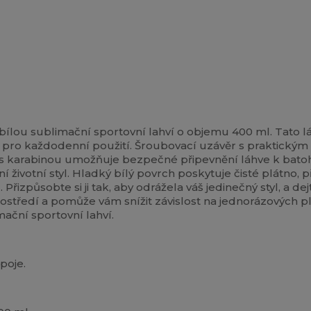
í bílou sublimační sportovní lahví o objemu 400 ml. Tato l
ebo pro každodenní použití. Šroubovací uzávěr s praktick
ip s karabinou umožňuje bezpečné připevnění láhve k bat
vní životní styl. Hladký bílý povrch poskytuje čisté plátno
řizpůsobte si ji tak, aby odrážela váš jedinečný styl, a de
rostředí a pomůže vám snížit závislost na jednorázových pla
mační sportovní lahví.
poje.