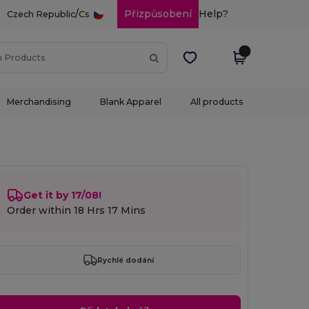
/
Přizpůsobení
Help?
Czech Republic
Cs
Merchandising
Blank Apparel
All products
Get it by 17/08!
Order within
18 Hrs 17 Mins
Rychlé dodání