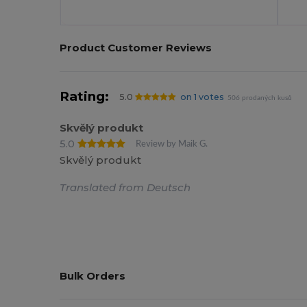
Product Customer Reviews
Rating:
5.0
on 1 votes
506 prodaných kusů
Skvělý produkt
5.0
Review by Maik G.
Skvělý produkt
Translated from Deutsch
Bulk Orders