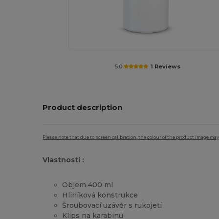
5.0
1 Reviews
Product description
Please note that due to screen calibration, the colour of the product image may
Vlastnosti :
Objem 400 ml
Hliníková konstrukce
Šroubovací uzávěr s rukojetí
Klips na karabinu