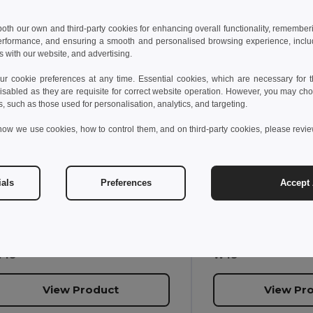
 both our own and third-party cookies for enhancing overall functionality, remember
7,21 kč
184,43 kč
-37%
erformance, and ensuring a smooth and personalised browsing experience, includi
59,40 kč
284,
s with our website, and advertising.
gotier 94601
Egotier 94369
 cookie preferences at any time. Essential cookies, which are necessary for th
isabled as they are requisite for correct website operation. However, you may cho
s, such as those used for personalisation, analytics, and targeting.
Hliníková sportovní láhev s karabinou 400 ml
how we use cookies, how to control them, and on third-party cookies, please revi
8 g
490 g
ials
Preferences
Accept 
+5 Colors
400mL
1000mL
45
W45
View Product
View Pr