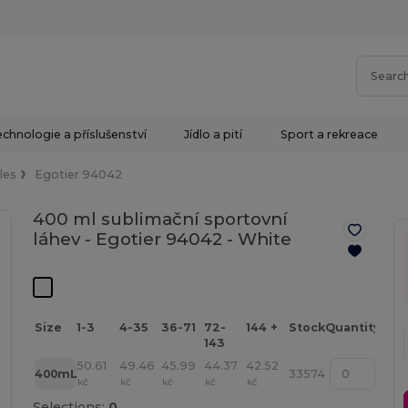
chnologie a příslušenství
Jídlo a pití
Sport a rekreace
les
Egotier 94042
400 ml sublimační sportovní
láhev - Egotier 94042 -
White
Size
1-3
4-35
36-71
72-
144 +
Stock
Quantity
143
50.61
49.46
45.99
44.37
42.52
400mL
33574
kč
kč
kč
kč
kč
Selections:
0