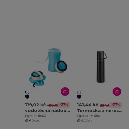
119,02 kč
141,44 kč
-37%
-37%
189,05 kč
224,64 kč
vodotěsná nádoba z plastu a silikonu se 3 LED svítilnou
Termoska z nerezové oceli a PP 490 ml
Egotier 11003
Egotier 94680
+1 Colors
+2 Colors