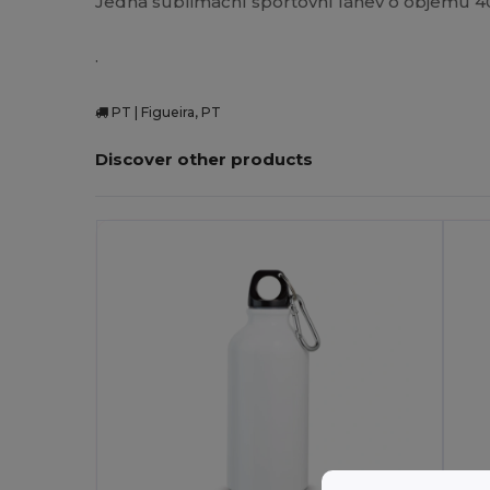
Jedna sublimační sportovní láhev o objemu 4
.
PT | Figueira, PT
Discover other products