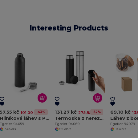
Interesting Products
57,55 kč
131,27 kč
69,10 kč
-43%
-52%
101,00 kč
275,95 kč
13
Hliníková láhev s PP uzávěrem 660 ml
Termoska z nerezové oceli 470 ml
Egotier 94059
Egotier 94069
Egotier 94079
+5 Colors
+2 Colors
+1 Colors