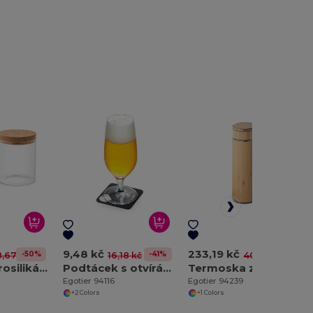
9,48 kč
233,19 kč
-50%
-41%
-42%
8,67 kč
16,18 kč
400,74 kč
Láhev z borosilikátového skla s korkovým víčkem 700 ml
Podtácek s otvírákem lahví
Termoska z bambusu a nerezové oceli 440 ml
Egotier 94116
Egotier 94239
+2 Colors
+1 Colors