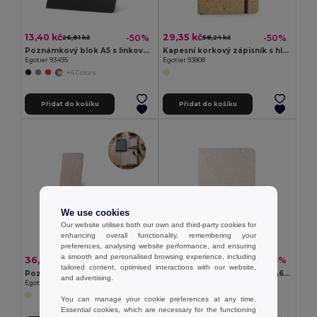
13,40 kč
29,35 kč
-50%
-50%
26,81 kč
58,24 kč
Poznámkový blok A5 s linkovanými listy
Kapesní korkový zápisník s hladkými stránkami, z materiálu certifikovaného FSC™ a dalších kontrolovaných materiálů
Egotier 93495
Egotier 93808
+4 Colors
Přidat do košíku
Přidat do košíku
We use cookies
Our website utilises both our own and third-party cookies for
enhancing overall functionality, remembering your
preferences, analysing website performance, and ensuring
a smooth and personalised browsing experience, including
36,28 kč
35,13 kč
-49%
-53%
70,72 kč
75,11 kč
tailored content, optimised interactions with our website,
Poznámkový blok A6 s pružným krytem vyrobený z odpadu z čajových listů (65%)
Poznámkový blok formátu A6 s pružným krytem vyrobeným z organické sloní hmoty (80%)
and advertising.
Egotier 93293
Egotier 93291
You can manage your cookie preferences at any time.
Essential cookies, which are necessary for the functioning