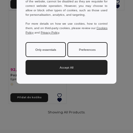
of the website, cannot be disabled as they are requisite for
Přidat do košíku
Přidat do košíku
correct website operation. However, you may choose to
allow or block other types of cookies, such as those used
for personalisation, analytics, and targeting.
For more details on how we use cookies, how to control
them, and on third-party cookies, please review our
Cookies
Policy
and
Privacy Policy
.
Only essentials
Preferences
Accept All
92,21 kč
-50%
185,35 kč
Poznámkový blok A5 s polotuhým krytem vyrobeným z odpadu z čajových listů (65%)
Egotier 93290
Přidat do košíku
Showing All Products.