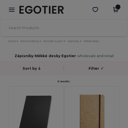
×
Aplikace Egotier
Stáhnout app
Lepší ceny v aplikaci!
Home
Merchandising
Kancelář a psaní
Zápisníky
Měkké desky
Zápisníky Měkké desky Egotier
wholesale and retail
Sort by
Filter
✓
5 results.