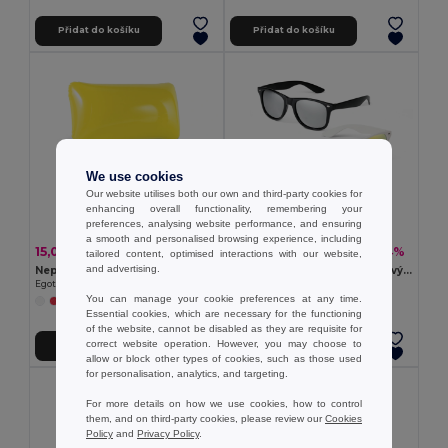
Přidat do košíku
Přidat do košíku
We use cookies
Our website utilises both our own and third-party cookies for
enhancing overall functionality, remembering your
preferences, analysing website performance, and ensuring
a smooth and personalised browsing experience, including
15,02 kč
23,11 kč
-38%
-34%
24,27 kč
35,13 kč
tailored content, optimised interactions with our website,
and advertising.
Neprůhledný nafukovací plážový polštář z PVC
PC sluneční brýle se zrcadlovými skly kategorie 3
Egotier 98293
Egotier 98317
You can manage your cookie preferences at any time.
Essential cookies, which are necessary for the functioning
of the website, cannot be disabled as they are requisite for
correct website operation. However, you may choose to
Přidat do košíku
Přidat do košíku
allow or block other types of cookies, such as those used
for personalisation, analytics, and targeting.
For more details on how we use cookies, how to control
them, and on third-party cookies, please review our
Cookies
Policy
and
Privacy Policy
.