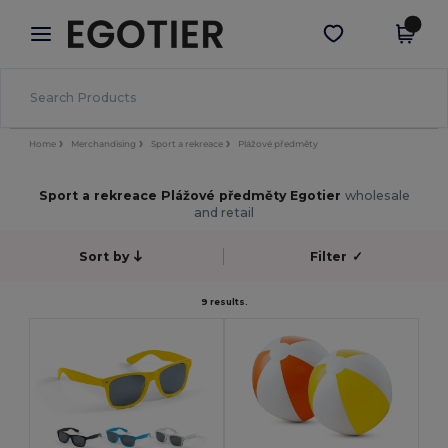
×
Aplikace Egotier
Stáhnout app
Lepší ceny v aplikaci!
Home
Merchandising
Sport a rekreace
Plážové předměty
Sport a rekreace Plážové předměty Egotier
wholesale
and retail
Sort by
Filter
✓
9 results.