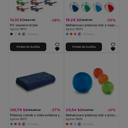
14,10 kč
18,26 kč
-28%
-39%
19,64 kč
29,81 kč
PC sluneční brýle
Nafukovací plážový míč z neprůhledného PVC
Egotier 98313
Egotier 98274
+3 Colors
+3 Colors
Přidat do košíku
Přidat do košíku
100,76 kč
20,34 kč
-37%
-41%
160,85 kč
34,67 kč
Plážový ručník z mikrovlákna (250 g/m²)
Nafukovací plážový míč z průsvitného PVC
Egotier 98377
Egotier 98219
+3 Colors
+1 Colors