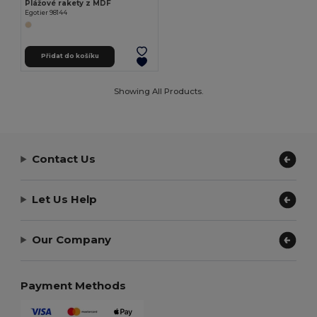
Plážové rakety z MDF
Egotier 98144
Přidat do košíku
Showing All Products.
Contact Us
Let Us Help
Our Company
Payment Methods