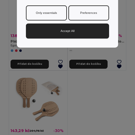
Only essentials
Preferences
Accept All
138,43 kč
19,18 kč
-35%
-37%
211,47 kč
30,28 kč
Plážová osuška z bavlny (70 % recyklovaného) a polyesteru (30 % recyklovaného) (180 g/m²)
Neprůhledný nafukovací plážový míč z PVC
Egotier 99159
Egotier 98264
Přidat do košíku
Přidat do košíku
143,29 kč
-30%
204,76 kč