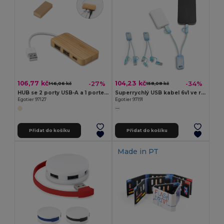
106,77 kč
104,23 kč
-27%
-34%
146,06 kč
158,08 kč
HUB se 2 porty USB-A a 1 portem USB-C z bambusu
Superrychlý USB kabel 6v1 ve recyklovaného PET (100% rPET)
Egotier 97127
Egotier 97191
Přidat do košíku
Přidat do košíku
Made in
PT