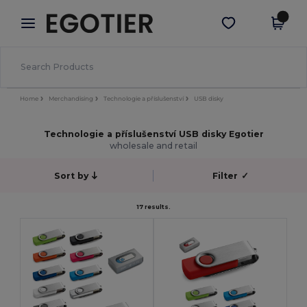
×
Aplikace Egotier
Stáhnout app
Lepší ceny v aplikaci!
Home
Merchandising
Technologie a příslušenství
USB disky
Technologie a příslušenství USB disky Egotier
wholesale and retail
Sort by
Filter
✓
17 results.