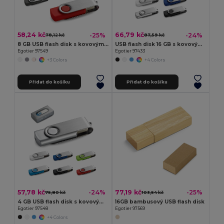
58,24 kč
66,79 kč
-25%
-24%
78,12 kč
87,59 kč
8 GB USB flash disk s kovovým klipem
USB flash disk 16 GB s kovovým klipem
Egotier 97549
Egotier 97433
+3 Colors
+4 Colors
Přidat do košíku
Přidat do košíku
57,78 kč
77,19 kč
-24%
-25%
75,80 kč
103,54 kč
4 GB USB flash disk s kovovým klipem
16GB bambusový USB flash disk
Egotier 97548
Egotier 97569
+4 Colors