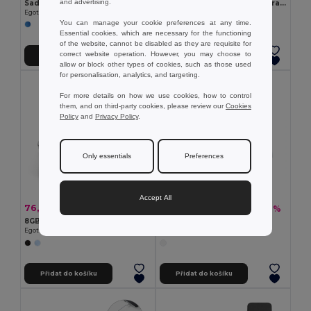
and advertising.
Sada 2 hliníkových adaptérů USB-A / USB-C
USB paměť s 8GB v PU a s karabinkou
Egotier 97090
Egotier 97438
You can manage your cookie preferences at any time.
Essential cookies, which are necessary for the functioning
of the website, cannot be disabled as they are requisite for
correct website operation. However, you may choose to
Přidat do košíku
Přidat do košíku
allow or block other types of cookies, such as those used
for personalisation, analytics, and targeting.
For more details on how we use cookies, how to control
them, and on third-party cookies, please review our
Cookies
Policy
and
Privacy Policy
.
Only essentials
Preferences
Accept All
76,50 kč
71,41 kč
-32%
-32%
112,32 kč
104,92 kč
8GB USB flash disk s kovovým klipem
USB Stick UDP s 8GB v ABS
Egotier 97435
Egotier 97437
Přidat do košíku
Přidat do košíku