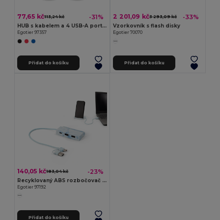
77,65 kč
2 201,09 kč
-31%
-33%
113,24 kč
3 293,09 kč
HUB s kabelem a 4 USB-A porty z ABS
Vzorkovník s flash disky
Egotier 97357
Egotier 70070
Přidat do košíku
Přidat do košíku
140,05 kč
-23%
183,04 kč
Recyklovaný ABS rozbočovač s hlavními vstupy a výstupy
Egotier 97192
Přidat do košíku