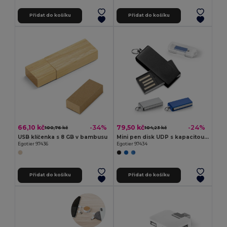
Přidat do košíku
Přidat do košíku
66,10 kč
79,50 kč
-34%
-24%
100,76 kč
104,23 kč
USB klíčenka s 8 GB v bambusu
Mini pen disk UDP s kapacitou 8 GB v hliníku
Egotier 97436
Egotier 97434
Přidat do košíku
Přidat do košíku