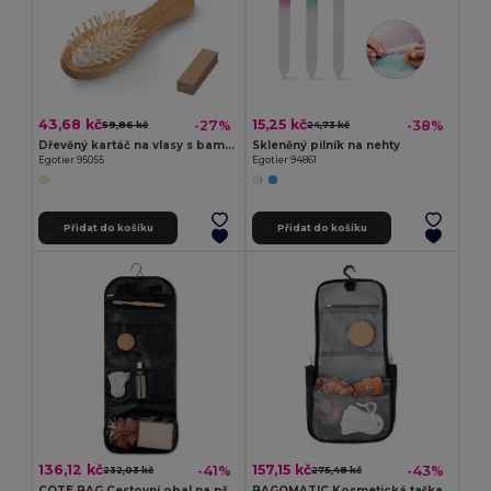
43,68 kč
15,25 kč
-27%
-38%
59,86 kč
24,73 kč
Dřevěný kartáč na vlasy s bambusovými zuby
Skleněný pilník na nehty
Egotier 95055
Egotier 94861
Přidat do košíku
Přidat do košíku
136,12 kč
157,15 kč
-41%
-43%
232,03 kč
275,48 kč
COTE BAG Cestovní obal na příslušenství
BAGOMATIC Kosmetická taška