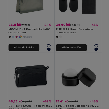
23,11 kč
38,60 kč
-44%
-43%
40,91 kč
67,25 kč
MOONLIGHT Kosmetická taštička
FLIP FLAP Pantofle v obalu
GiftRetail IT2558
GiftRetail MO9782
+1 Colors
Přidat do košíku
Přidat do košíku
48,53 kč
19,41 kč
-48%
-43%
92,44 kč
34,20 kč
BETTER & SMART Toaletní taška z RPET
LIPS Přírodní Balzám na Rty v Elegantní Kostce