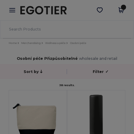
×
Aplikace Egotier
Stáhnout app
Lepší ceny v aplikaci!
Home
Merchandising
Wellness a péče
Osobní péče
Osobní péče Přizpůsobitelné
wholesale and retail
Sort by
Filter
✓
38 results.