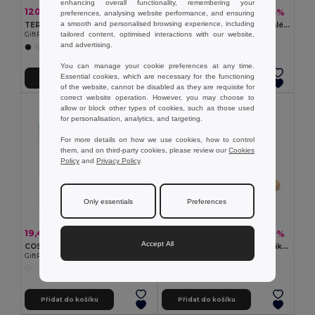
enhancing overall functionality, remembering your
120,87 kč
34,67 kč
-43%
-43%
211,23 kč
60,55 kč
preferences, analysing website performance, and ensuring
a smooth and personalised browsing experience, including
TERRY Ručník, přírodní bavlna 100x50
SUNCARE 30 ml opalovací mléko
tailored content, optimised interactions with our website,
GiftRetail MO9931
GiftRetail MO8512
and advertising.
+4 Colors
+3 Colors
You can manage your cookie preferences at any time.
Essential cookies, which are necessary for the functioning
Přidat do košíku
Přidat do košíku
of the website, cannot be disabled as they are requisite for
correct website operation. However, you may choose to
allow or block other types of cookies, such as those used
for personalisation, analytics, and targeting.
For more details on how we use cookies, how to control
them, and on third-party cookies, please review our
Cookies
Policy
and
Privacy Policy
.
Only essentials
Preferences
19,41 kč
69,33 kč
-43%
-60%
34,20 kč
174,95 kč
Accept All
COSMOBAG Kosmetická taštička
SEWA Sada nástrojů na manikúru
GiftRetail MO9627
GiftRetail MO6629
Přidat do košíku
Přidat do košíku