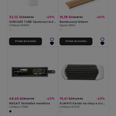
32,12 kč
16,18 kč
-49%
-40%
63,56 kč
26,81 kč
SUNCARE TUBE Opalovací krém v tubě
Bambusový hřeben
GiftRetail MO6115
Egotier 95054
Přidat do košíku
Přidat do košíku
46,45 kč
19,41 kč
-43%
-43%
82,04 kč
34,20 kč
NAILKIT Šestidílná manikúra
ALWAYS Kartáč na vlasy a zrcátko
GiftRetail IT3059
GiftRetail KC5720