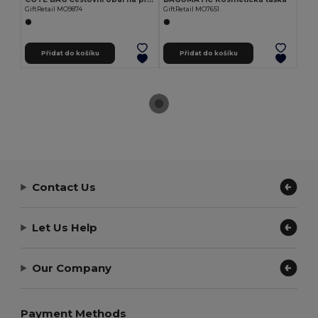
GiftRetail MO9874
GiftRetail MO7651
Přidat do košíku
Přidat do košíku
Contact Us
Let Us Help
Our Company
Payment Methods