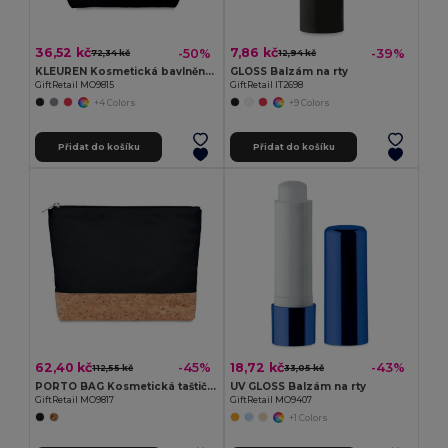
36,52 kč
7,86 kč
-50%
-39%
72,34 kč
12,94 kč
KLEUREN Kosmetická bavlněná taštička
GLOSS Balzám na rty
GiftRetail MO9815
GiftRetail IT2698
+4 Colors
+9 Colors
Přidat do košíku
Přidat do košíku
62,40 kč
18,72 kč
-45%
-43%
112,55 kč
33,05 kč
PORTO BAG Kosmetická taštička
UV GLOSS Balzám na rty
GiftRetail MO9817
GiftRetail MO9407
+1 Colors