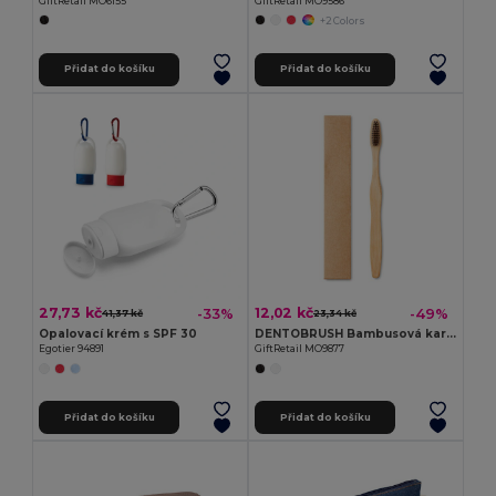
GiftRetail MO6155
GiftRetail MO9586
+2 Colors
Přidat do košíku
Přidat do košíku
27,73 kč
12,02 kč
-33%
-49%
41,37 kč
23,34 kč
Opalovací krém s SPF 30
DENTOBRUSH Bambusová kartáček na zuby
Egotier 94891
GiftRetail MO9877
Přidat do košíku
Přidat do košíku