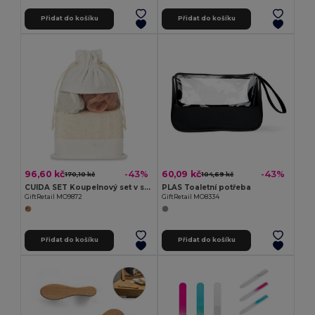
Přidat do košíku
Přidat do košíku
96,60 kč
60,09 kč
-43%
-43%
170,10 kč
104,69 kč
CUIDA SET Koupelnový set v sáčku
PLAS Toaletní potřeba
GiftRetail MO9872
GiftRetail MO8334
Přidat do košíku
Přidat do košíku