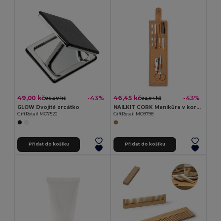
49,00 kč
46,45 kč
-43%
-43%
86,20 kč
82,04 kč
GLOW Dvojité zrcátko
NAILKIT CORK Manikůra v korkovém pouzdru
GiftRetail MO7520
GiftRetail MO9798
Přidat do košíku
Přidat do košíku