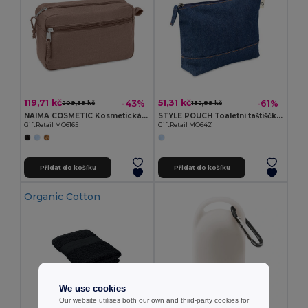
119,71 kč
51,31 kč
-43%
-61%
209,39 kč
132,89 kč
NAIMA COSMETIC Kosmetická taštička z konopí
STYLE POUCH Toaletní taštiščka z džínoviny
GiftRetail MO6165
GiftRetail MO6421
Přidat do košíku
Přidat do košíku
Organic Cotton
We use cookies
Our website utilises both our own and third-party cookies for