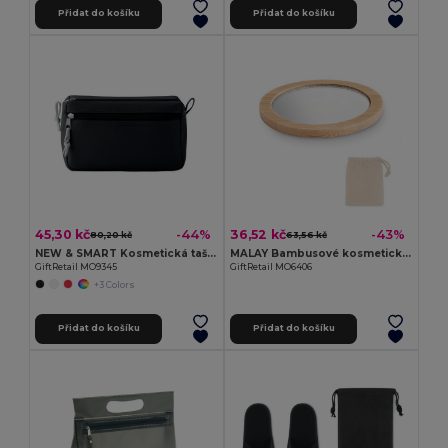
Přidat do košíku
Přidat do košíku
45,30 kč
36,52 kč
-44%
-43%
80,20 kč
63,56 kč
NEW & SMART Kosmetická taštička bez PVC
MALAY Bambusové kosmetické zrcátko
GiftRetail MO9345
GiftRetail MO6406
+3 Colors
Přidat do košíku
Přidat do košíku