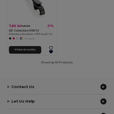
7,86 kč
-31%
11,32 kč
XD Collection P191.72
Klíčenka s otvírákem z RCS recykl. hliníku
+2 Colors
Přidat do košíku
Showing All Products.
Contact Us
Let Us Help