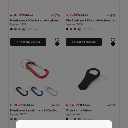
4,16 kč
5,55 kč
-47%
-41%
7,86 kč
9,48 kč
Hliníková klíčenka s otvírákem
Přívěsek na klíče s otvírákem na kapsle z recyklovaného hliníku (100% rAL)
Egotier 93151
Egotier 95090
+5 Colors
+2 Colors
Přidat do košíku
Přidat do košíku
6,01 kč
6,24 kč
-43%
-45%
10,63 kč
11,32 kč
Hliníková karabina s klíčenkou
Otvírák na lahve
Egotier 58823
Egotier 94115
+1 Colors