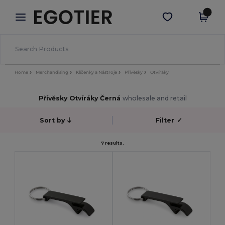
×
Aplikace Egotier
Stáhnout app
Lepší ceny v aplikaci!
Home
Merchandising
Klíčenky a Nástroje
Přívěsky
Otvíráky
Přívěsky Otvíráky Černá
wholesale and retail
Sort by
Filter
✓
7 results.