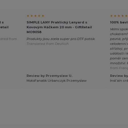
★ ★ ★ ★ ★
★ ★ ★ ★ ★
 s
SIMPLE LANY Praktický Lanyard s
100% bavl
etail
Kovovým Háčkem 20 mm - GiftRetail
Velmi spo
MO9058
chokerem! 
lated from
Produkty jsou zcela super pro DTF potisk
pevná, př
Translated from Deutsch
celodenní 
střízlivý, 
události i
poměr cena
množství.
from Fran
Review by Przemyslaw U.
Review by
MotoFanatik Urbanczyk Przemyslaw
Inst’ain cr