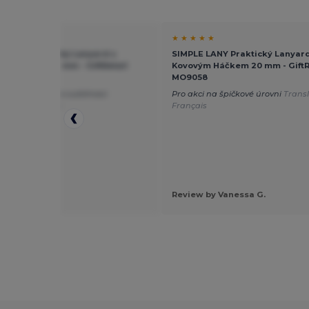
★ ★
★ ★ ★ ★ ★
 LANY Praktický Lanyard s
SIMPLE LANY Praktický Lanyard
m Háčkem 20 mm - GiftRetail
Kovovým Háčkem 20 mm - GiftR
8
MO9058
ou také super pro sublimaci
Pro akci na špičkové úrovni
Trans
ated from Dutch
Français
by Felicity L.
Review by Vanessa G.