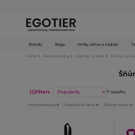
Brands
Bags
Hrnky, lahve a nádobí
Te
Home
Merchandising
Doplňky na Akce
Šňůrky na kr
Šňůr
Sort by
Filters
7 results.
Merchandising
Doplňky na Akce
Šňůrky na krk