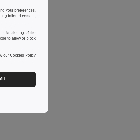
ing your preferences,
ng tailored content,
e functioning of the
ose to allow or block
ew our
Cookies Policy
-31%
O9058
All
SIMPLE LANY Praktický Lanyard s Kovovým Háčkem 20 mm