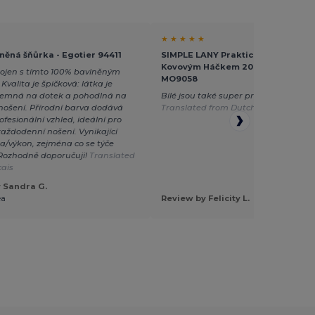
★ ★ ★ ★ ★
něná šňůrka - Egotier 94411
SIMPLE LANY Praktický Lanyard s
Kovovým Háčkem 20 mm - GiftReta
kojen s tímto 100% bavlněným
MO9058
Kvalita je špičková: látka je
íjemná na dotek a pohodlná na
Bílé jsou také super pro sublimaci
nošení. Přírodní barva dodává
Translated from Dutch
profesionální vzhled, ideální pro
 každodenní nošení. Vynikající
/výkon, zejména co se týče
 Rozhodně doporučuji!
Translated
çais
 Sandra G.
éa
Review by Felicity L.