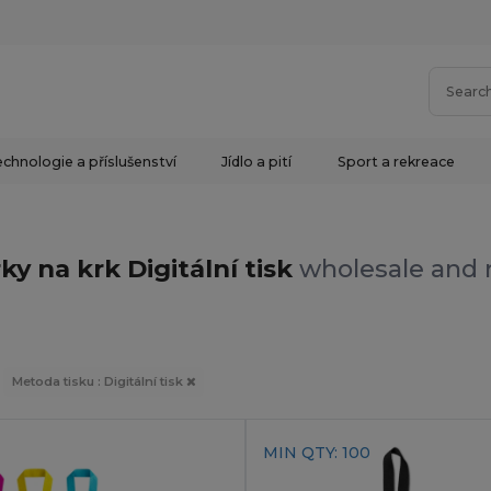
chnologie a příslušenství
Jídlo a pití
Sport a rekreace
k
ky na krk Digitální tisk
wholesale and r
Metoda tisku : Digitální tisk
MIN QTY: 100