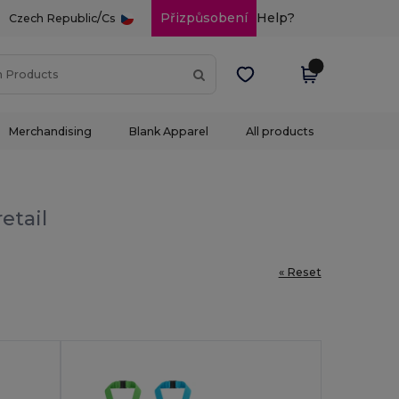
/
Přizpůsobení
Help?
Czech Republic
Cs
Merchandising
Blank Apparel
All products
etail
« Reset