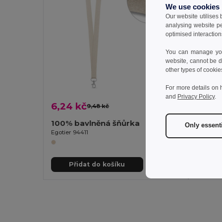
We use cookies
Our website utilises
analysing website p
optimised interaction
You can manage your
website, cannot be d
other types of cookie
For more details on 
and
Privacy Policy
.
6,24 kč
15,95
9,48 kč
-34%
100% bavlněná šňůrka
BOWYA
Only essent
Egotier 94411
GiftReta
Přidat do košíku
Př