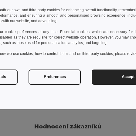
 both our own and third-party cookies for enhancing overall functionality, remember
erformance, and ensuring a smooth and personalised browsing experience, includi
s with our website, and advertising.
 cookie preferences at any time. Essential cookies, which are necessary for th
isabled as they are requisite for correct website operation. However, you may cho
s, such as those used for personalisation, analytics, and targeting.
how we use cookies, how to control them, and on third-party cookies, please revi
 kč
71,60 kč
37,90 kč
-58%
104,00 kč
RD RPET šňůrka na krk
Balení 10 ks GiftRetail M
ials
Preferences
Accept 
il MO6423
+7 Colors
idat do košíku
Přidat do košíku
Hodnocení zákazníků