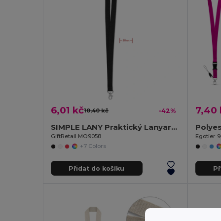
6,01 kč
7,40 
10,40 kč
-42%
SIMPLE LANY Praktický Lanyard s Kovovým Háčkem 20 mm
GiftRetail MO9058
Egotier 
+7 Colors
Přidat do košíku
Př