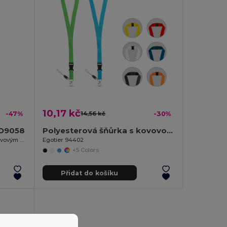
10,17 kč
-47%
14,56 kč
-30%
MO9058
Polyesterová šňůrka s kovovou karabinou
SIMPLE LANY Praktický Lanyard s Kovovým Háčkem 20 mm
Egotier 94402
+5 Colors
Přidat do košíku