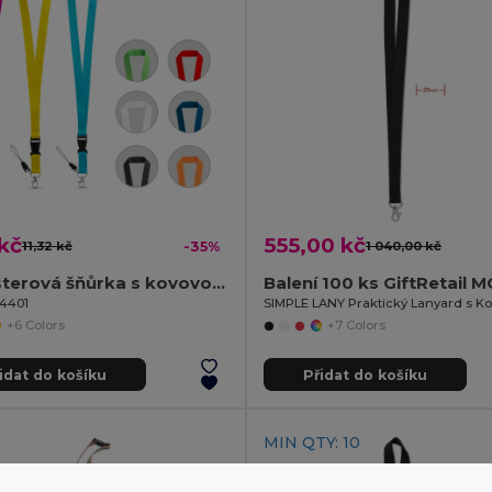
kč
555,00 kč
11,32 kč
-35%
1 040,00 kč
Polyesterová šňůrka s kovovou karabinou
Balení 100 ks GiftRetail 
94401
+6 Colors
+7 Colors
idat do košíku
Přidat do košíku
MIN QTY: 10