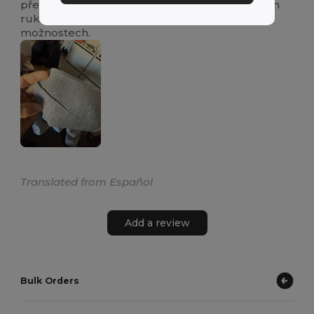
překvapení... jsme našli spoustu nedopečených
rukávů. Doporučujeme podívat se po jiných
možnostech.
Translated from Español
Add a review
Bulk Orders