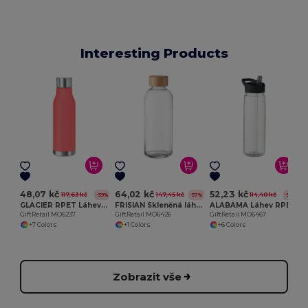
Interesting Products
G
48,07 kč
64,02 kč
52,23 kč
117,63 kč
147,45 kč
114,40 kč
-59%
-57%
-54%
GLACIER RPET Láhev z RPET, 600ml
FRISIAN Skleněná láhev s bambus víčkem
ALABAMA Láhev RPET 650ml s brčkem
GiftRetail MO6237
GiftRetail MO6426
GiftRetail MO6467
+7 Colors
+1 Colors
+6 Colors
Zobrazit vše