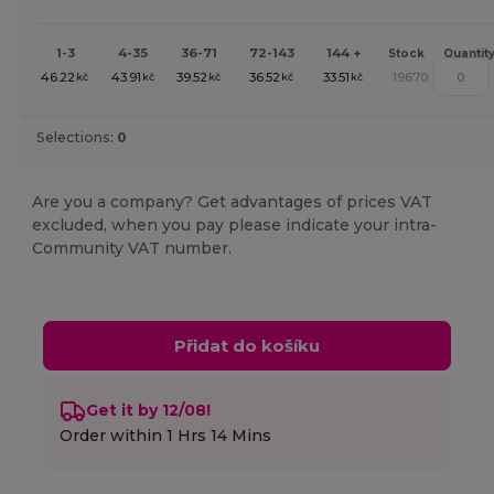
1-3
4-35
36-71
72-143
144 +
Stock
Quantit
46.22
43.91
39.52
36.52
33.51
19670
kč
kč
kč
kč
kč
Selections:
0
Are you a company? Get advantages of prices VAT
excluded, when you pay please indicate your intra-
Community VAT number.
Přidat do košíku
Get it by 12/08!
Order within
1 Hrs 14 Mins