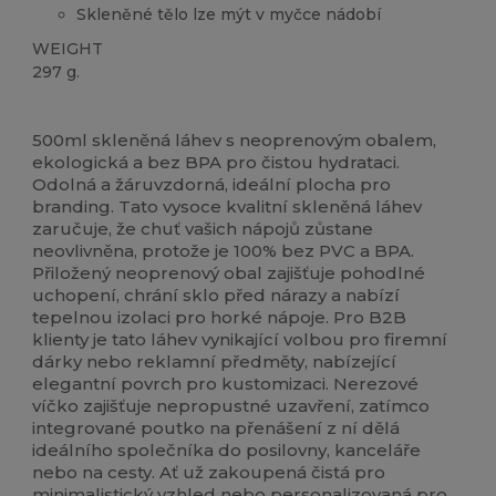
Skleněné tělo lze mýt v myčce nádobí
WEIGHT
297 g.
Vysoké zásoby
Přizpůsobitelné
500ml skleněná láhev s neoprenovým obalem,
ekologická a bez BPA pro čistou hydrataci.
Odolná a žáruvzdorná, ideální plocha pro
branding. Tato vysoce kvalitní skleněná láhev
zaručuje, že chuť vašich nápojů zůstane
neovlivněna, protože je 100% bez PVC a BPA.
Přiložený neoprenový obal zajišťuje pohodlné
uchopení, chrání sklo před nárazy a nabízí
tepelnou izolaci pro horké nápoje. Pro B2B
klienty je tato láhev vynikající volbou pro firemní
dárky nebo reklamní předměty, nabízející
elegantní povrch pro kustomizaci. Nerezové
víčko zajišťuje nepropustné uzavření, zatímco
integrované poutko na přenášení z ní dělá
ideálního společníka do posilovny, kanceláře
nebo na cesty. Ať už zakoupená čistá pro
minimalistický vzhled nebo personalizovaná pro