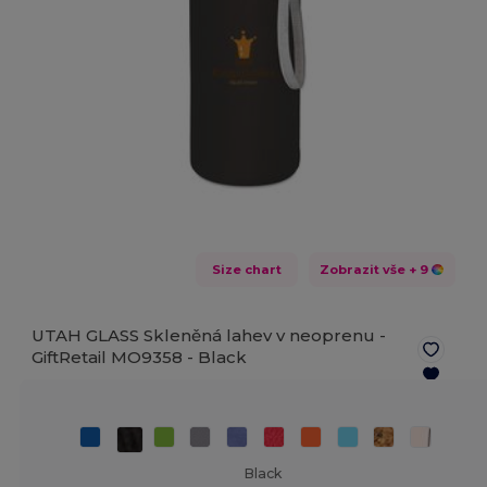
Size chart
Zobrazit vše
+ 9
UTAH GLASS Skleněná lahev v neoprenu -
GiftRetail MO9358 -
Black
Black