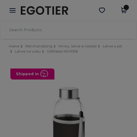
×
Aplikace Egotier
Stáhnout app
Lepší ceny v aplikaci!
Home
Merchandising
Hrnky, lahve a nádobí
Lahve a pití
Lahve na vodu
GiftRetail MO9358
Shipped in