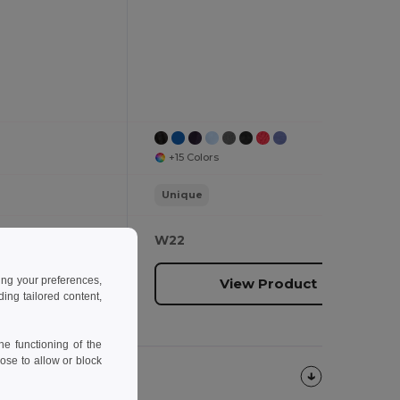
+15 Colors
Unique
W22
ing your preferences,
oduct
View Product
ng tailored content,
e functioning of the
ose to allow or block