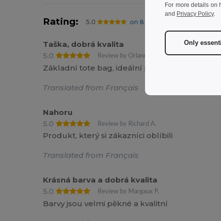
For more details on 
and
Privacy Policy
.
Rating:
5.0
on 8 votes
24386 prodaných kusů
Only essent
Taška, dobrá kvalita
5.0
Review by Orlane A.
Základní tote bag, ideální pro personalizaci. 
Translated from Français
Nahoru
5.0
Review by Richard A.
Produkt, který si zákazníci oblíbili
Translated from Français
Krásná barva a dobrá kvalita
5.0
Review by Margaux P.
Barvy jsou velmi pěkné a kvalitní