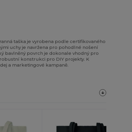
ranná taška je vyrobena podle certifikovaného
uhými uchy je navržena pro pohodlné nošení
ladký bavlněný povrch je dokonale vhodný pro
robustní konstrukci pro DIY projekty. K
rodej a marketingové kampaně.
Přizpůsobte
Si To!