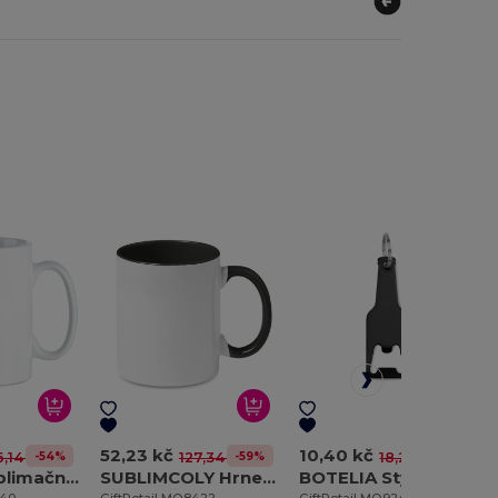
52,23 kč
10,40 kč
-54%
-59%
-43%
,14 kč
127,34 kč
18,26 kč
SUBLIM Sublimační hrnek 300ml
SUBLIMCOLY Hrnek k barevné sublimaci
BOTELIA Stylový Hliníkový Otvírák na Lahve s Klíčenkou