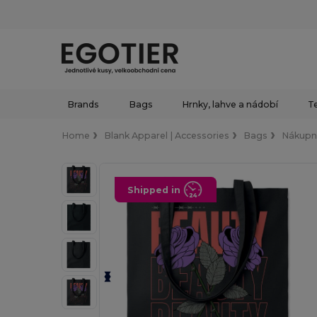
Brands
Bags
Hrnky, lahve a nádobí
Te
Home
Blank Apparel | Accessories
Bags
Nákupní
Shipped in