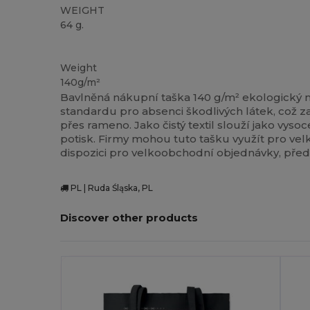
WEIGHT
64 g.
Vysoké zásoby
Přizpůsobitelné
Weight
140g/m²
Bavlněná nákupní taška 140 g/m² ekologický m
standardu pro absenci škodlivých látek, což 
přes rameno. Jako čistý textil slouží jako vyso
potisk. Firmy mohou tuto tašku využít pro velk
dispozici pro velkoobchodní objednávky, pře
PL | Ruda Śląska, PL
Discover other products
Přizpůsobte
P
Si To!