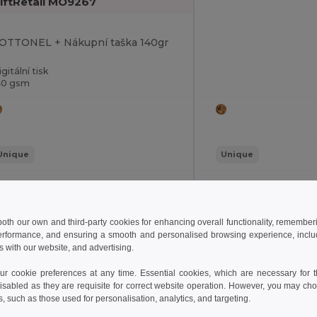
iftRetail MO9267
OTTONEL + Nákupní taška 140gr
gitální tisk
40 gsm
Unique
Unique
22
W22
 both our own and third-party cookies for enhancing overall functionality, remember
View Product
View Pr
erformance, and ensuring a smooth and personalised browsing experience, includi
s with our website, and advertising.
 cookie preferences at any time. Essential cookies, which are necessary for th
isabled as they are requisite for correct website operation. However, you may cho
s, such as those used for personalisation, analytics, and targeting.