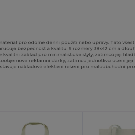
ateriál pro odolné denní použití nebo úpravy. Tato všest
zaručuje bezpečnost a kvalitu. S rozměry 38x42 cm a dlo
ce kvalitní základ pro minimalistické styly, zatímco její h
oobjemové reklamní dárky, zatímco jednotlivci ocení její 
dstavuje nákladově efektivní řešení pro maloobchodní p
řizpůsobte
Si To!