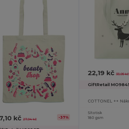
22,19 kč
33,05 kč
GiftRetail MO984
Sítotisk
7,10 kč
-37%
180 gsm
27,04 kč