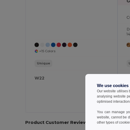
G
C
Di
1
+15 Colors
Unique
W22
W
We use cookies
Our website utilises
analysing website p
optimised interaction
You can manage your
website, cannot be d
Product Customer Reviews
other types of cookie