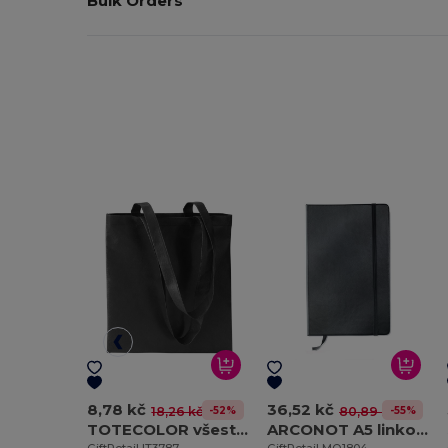
Bulk Orders
8,78 kč
36,52 kč
-52%
-55%
18,26 kč
80,89 kč
TOTECOLOR všestranná opakovaně použitelná nákupní a plážová taška
ARCONOT A5 linkovaný zápisník