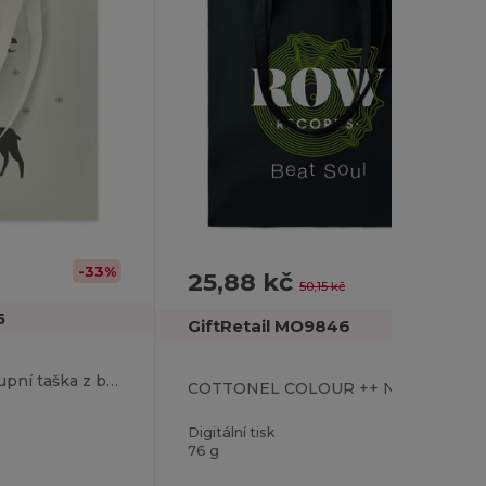
-33%
25,88 kč
-48%
50,15 kč
5
GiftRetail MO9846
COTTONEL ++ Nákupní taška z bavlny 180g
COTTONEL COLOUR ++ Nákupní taška z bavlny 180g
Digitální tisk
76 g