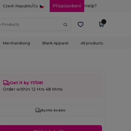
/
Přizpůsobení
Help?
Czech Republic
Cs
Merchandising
Blank Apparel
All products
Get it by 17/08!
Order within
12 Hrs 48 Mins
Rychlé dodání