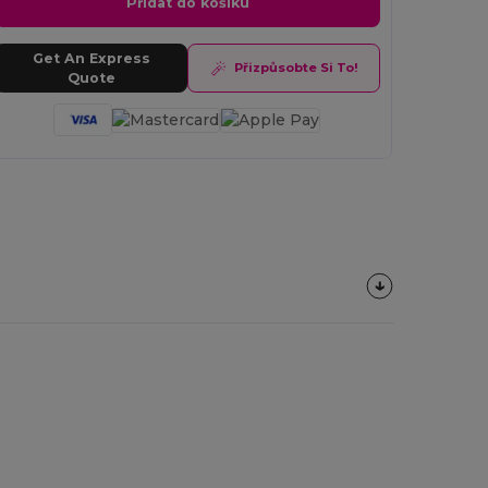
Přidat do košíku
Get An Express
Přizpůsobte Si To!
Quote