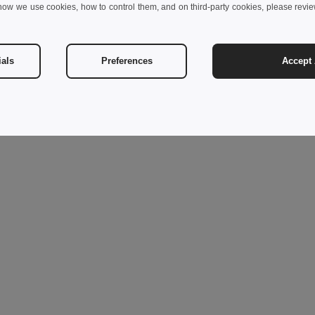
how we use cookies, how to control them, and on third-party cookies, please revi
ials
Preferences
Accept 
Výhoda: široký výběr barev