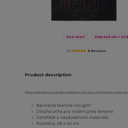
Size chart
Zobrazit vše
+ 22
5.0
8 Reviews
Product description
Please note that due to screen calibration, the colour of the product image may
Bavlněná tkanina 140 g/m²
Dlouhá ucha pro nošení přes rameno
Certifikát o nezávadnosti materiálu
Rozměry: 38 x 42 cm