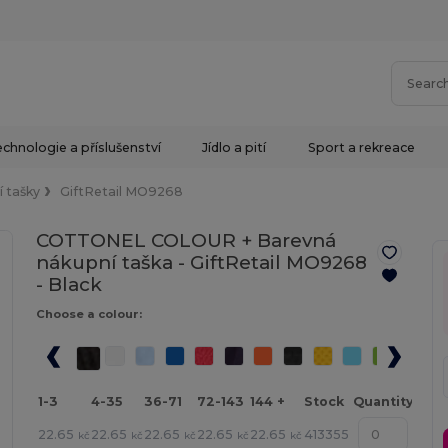
chnologie a příslušenství
Jídlo a pití
Sport a rekreace
 tašky
GiftRetail MO9268
COTTONEL COLOUR + Barevná
nákupní taška - GiftRetail MO9268
-
Black
Choose a colour:
1-3
4-35
36-71
72-143
144 +
Stock
Quantity
22.65
22.65
22.65
22.65
22.65
413355
kč
kč
kč
kč
kč