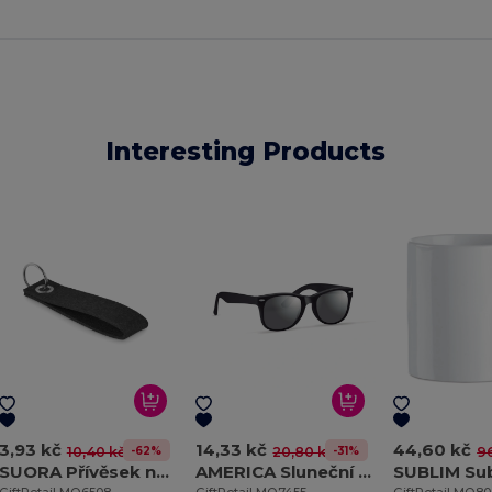
Interesting Products
3,93 kč
14,33 kč
44,60 kč
-62%
-31%
10,40 kč
20,80 kč
96
SUORA Přívěsek na klíče z plsti RPET
AMERICA Sluneční brýle s UV ochranou