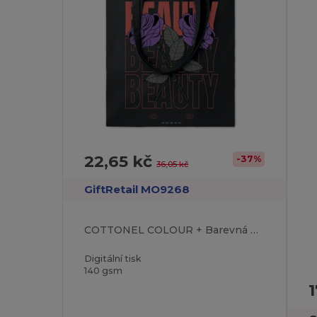
22,65 kč
-37%
36,05 kč
GiftRetail MO9268
COTTONEL COLOUR + Barevná nákupní taška
Digitální tisk
140 gsm
1