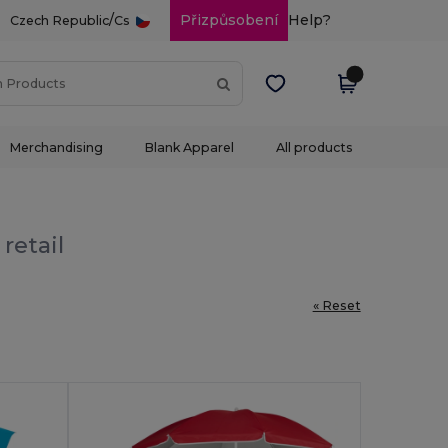
/
Přizpůsobení
Help?
Czech Republic
Cs
Merchandising
Blank Apparel
All products
retail
« Reset