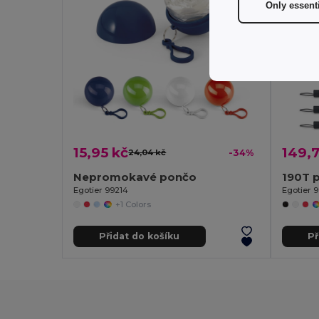
Only essent
15,95 kč
149,7
24,04 kč
-34%
Nepromokavé pončo
Egotier 99214
Egotier 9
+1 Colors
Přidat do košíku
Př