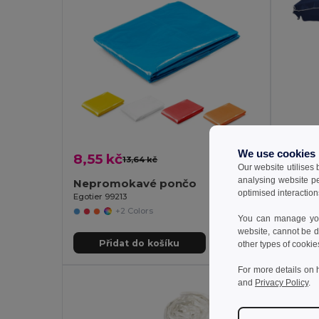
We use cookies
8,55 kč
160,6
13,64 kč
-37%
Our website utilises
analysing website p
Nepromokavé pončo
Sluneč
optimised interaction
Egotier 99213
Egotier 
+2 Colors
You can manage your
website, cannot be d
Přidat do košíku
Př
other types of cookie
For more details on 
and
Privacy Policy
.