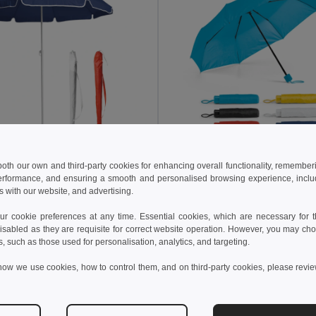
2 kč
85,05 kč
254,91 kč
-37%
121,33 kč
 both our own and third-party cookies for enhancing overall functionality, remember
erformance, and ensuring a smooth and personalised browsing experience, includi
ník 170T
s with our website, and advertising.
98332
Egotier 99138
+3 Colors
 cookie preferences at any time. Essential cookies, which are necessary for th
isabled as they are requisite for correct website operation. However, you may cho
idat do košíku
Přidat do košíku
s, such as those used for personalisation, analytics, and targeting.
how we use cookies, how to control them, and on third-party cookies, please revi