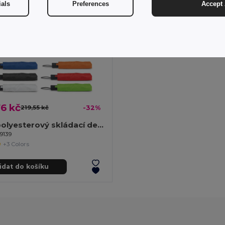
ials
Preferences
Accept 
6 kč
219,55 kč
-32%
190T polyesterový skládací deštník s automatickým otevíráním
9139
+3 Colors
idat do košíku