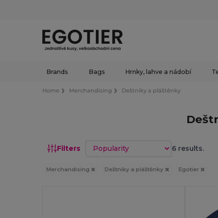
Brands
Bags
Hrnky, lahve a nádobí
Te
Home
Merchandising
Deštníky a pláštěnky
Deštn
Sort by
Filters
6 results.
Merchandising
Deštníky a pláštěnky
Egotier