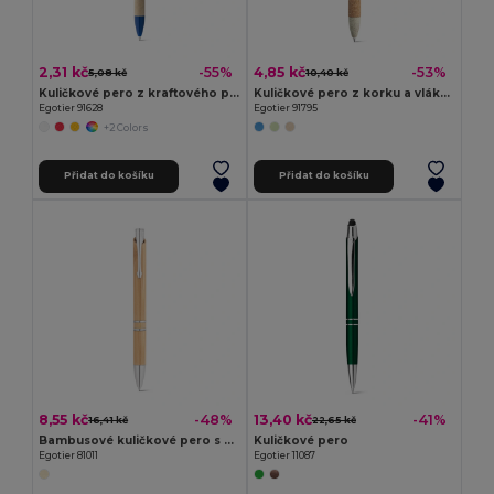
2,31 kč
4,85 kč
-55%
-53%
5,08 kč
10,40 kč
Kuličkové pero z kraftového papíru s klipem
Kuličkové pero z korku a vláken pšeničné slámy
Egotier 91628
Egotier 91795
+2 Colors
Přidat do košíku
Přidat do košíku
8,55 kč
13,40 kč
-48%
-41%
16,41 kč
22,65 kč
Bambusové kuličkové pero s klipem a kovovými detaily
Kuličkové pero
Egotier 81011
Egotier 11087