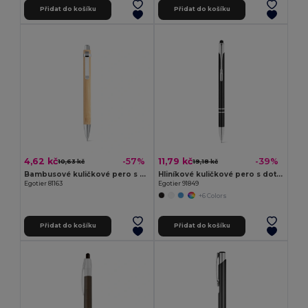
Přidat do košíku
Přidat do košíku
4,62 kč
11,79 kč
-57%
-39%
10,63 kč
19,18 kč
Bambusové kuličkové pero s kovovým klipem
Hliníkové kuličkové pero s dotykovým hrotem a klipem
Egotier 81163
Egotier 91849
+6 Colors
Přidat do košíku
Přidat do košíku