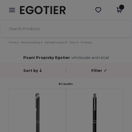
×
Aplikace Egotier
Stáhnout app
Lepší ceny v aplikaci!
Home
Merchandising
Kancelář a psaní
Psaní
Propisky
Psaní Propisky Egotier
wholesale and retail
Sort by
Filter
✓
81 results.