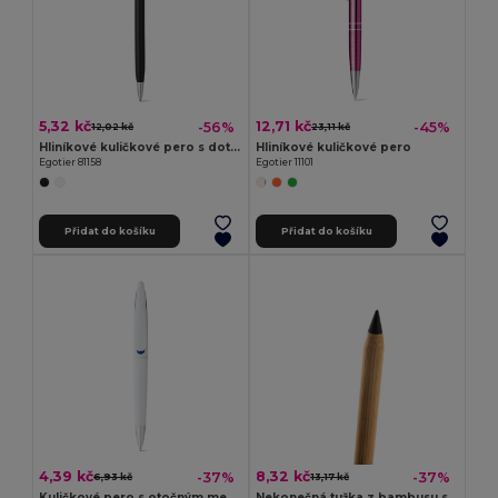
5,32 kč
12,71 kč
-56%
-45%
12,02 kč
23,11 kč
Hliníkové kuličkové pero s dotykovou špičkou
Hliníkové kuličkové pero
Egotier 81158
Egotier 11101
Přidat do košíku
Přidat do košíku
4,39 kč
8,32 kč
-37%
-37%
6,93 kč
13,17 kč
Kuličkové pero s otočným mechanismem a klipem
Nekonečná tužka z bambusu s hrotem ze grafitem