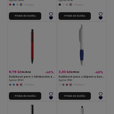
Egotier 91694
Egotier 81156
+1 Colors
+1 Colors
Přidat do košíku
Přidat do košíku
8,78 kč
3,00 kč
-46%
-48%
16,18 kč
5,78 kč
Kuličkové pero v hliníkovém a gumovém provedení
Kuličkové pero s klipem a kovovými bankovkami
Egotier 81140
Egotier 81161
+3 Colors
+2 Colors
Přidat do košíku
Přidat do košíku