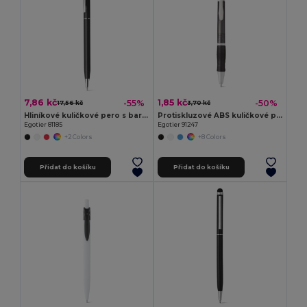
7,86 kč
1,85 kč
-55%
-50%
17,56 kč
3,70 kč
Hliníkové kuličkové pero s barevným tělem
Protiskluzové ABS kuličkové pero s klipem
Egotier 81185
Egotier 91247
+2 Colors
+8 Colors
Přidat do košíku
Přidat do košíku