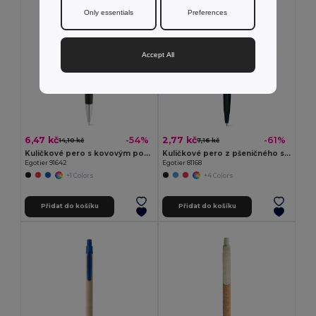
Only essentials
Preferences
Accept All
6,47 kč
2,77 kč
-54%
-61%
14,10 kč
7,16 kč
Kuličkové pero s kovovým povrchem
Kuličkové pero z pšeničného slaměného vlákna a ABS s klipem
Egotier 91642
Egotier 81168
+1 Colors
+4 Colors
Přidat do košíku
Přidat do košíku