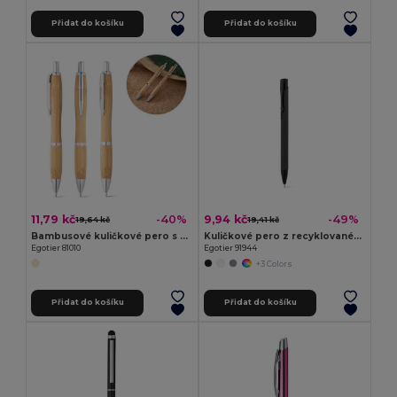
Přidat do košíku
Přidat do košíku
11,79 kč
9,94 kč
-40%
-49%
19,64 kč
19,41 kč
Bambusové kuličkové pero s klipem a kovovými detaily
Kuličkové pero z recyklovaného hliníku (100% rAL) s pryžovou úpravou
Egotier 81010
Egotier 91944
+3 Colors
Přidat do košíku
Přidat do košíku