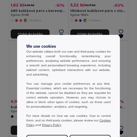
1,62 kč
5,32 kč
-61%
-60%
4,16 kč
13,17 kč
ABS kuličkové pero s barevným klipem
Hliníkové kuličkové pero s otočným mechanismem a dotykovým hrotem
Egotier 91498
Egotier 91624
+2 Colors
+1 Colors
Přidat do košíku
Přidat do košíku
We use cookies
Our website utilises both our own and third-party cookies for
enhancing overall functionality, remembering your
preferences, analysing website performance, and ensuring
a smooth and personalised browsing experience, including
tailored content, optimised interactions with our website,
and advertising.
You can manage your cookie preferences at any time.
Essential cookies, which are necessary for the functioning
of the website, cannot be disabled as they are requisite for
correct website operation. However, you may choose to
4,16 kč
7,86 kč
-47%
-37%
7,86 kč
12,48 kč
allow or block other types of cookies, such as those used
for personalisation, analytics, and targeting.
Kuličkové pero ABS s klipem
Kuličkové pero z recyklovaného hliníku (100% rAL)
Egotier 91693
Egotier 91777
For more details on how we use cookies, how to control
+8 Colors
+4 Colors
them, and on third-party cookies, please review our
Cookies
Policy
and
Privacy Policy
.
Přidat do košíku
Přidat do košíku