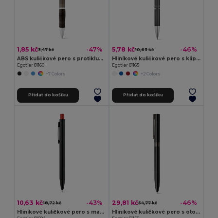
1,85 kč
5,78 kč
-47%
-46%
3,47 kč
10,63 kč
ABS kuličkové pero s protikluzovým gripem
Hliníkové kuličkové pero s klipem
Egotier 81160
Egotier 81165
+7 Colors
+2 Colors
Přidat do košíku
Přidat do košíku
10,63 kč
29,81 kč
-43%
-46%
18,72 kč
54,77 kč
Hliníkové kuličkové pero s matným povrchem
Hliníkové kuličkové pero s otočným mechanismem a klipem