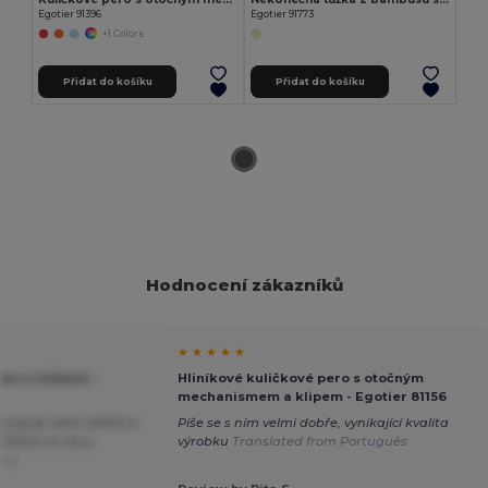
Egotier 91396
Egotier 91773
+1 Colors
Přidat do košíku
Přidat do košíku
Hodnocení zákazníků
★ ★ ★ ★ ★
pero s klipem -
Hliníkové kuličkové pero s otočným
mechanismem a klipem - Egotier 81156
funguje velmi dobře a
Píše se s ním velmi dobře, vynikající kvalita
řitelné za cenu
výrobku
Translated from Português
ais