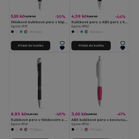
5,55 kč
4,39 kč
-50%
-44%
11,09 kč
7,86 kč
Hliníkové kuličkové pero s klipem
Kuličkové pero z ABS pero s kovovou sponou
Egotier 91311
Egotier 81182
+11 Colors
+6 Colors
Přidat do košíku
Přidat do košíku
6,93 kč
3,00 kč
-46%
-41%
12,94 kč
5,08 kč
Kuličkové pero v hliníkovém a gumovém provedení
ABS kuličkové pero s kovovou sponou
Egotier 81141
Egotier 81132
+7 Colors
+7 Colors