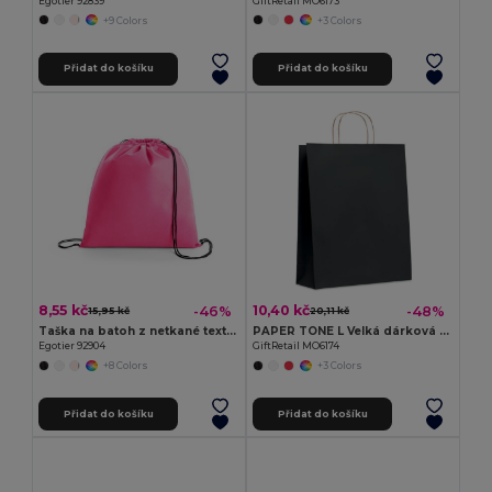
Egotier 92839
GiftRetail MO6173
+9 Colors
+3 Colors
Přidat do košíku
Přidat do košíku
8,55 kč
10,40 kč
-46%
-48%
15,95 kč
20,11 kč
Taška na batoh z netkané textilie (80 g/m²)
PAPER TONE L Velká dárková taška
Egotier 92904
GiftRetail MO6174
+8 Colors
+3 Colors
Přidat do košíku
Přidat do košíku