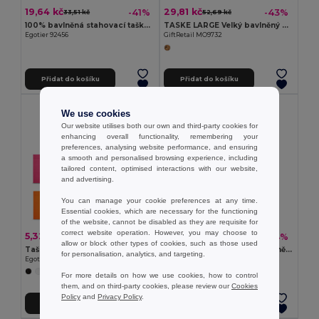
19,64 kč
29,81 kč
-41%
-43%
33,51 kč
52,69 kč
100% bavlněná stahovací taška (103 g/m²)
TASKE LARGE Velký bavlněný pytlík
Egotier 92456
GiftRetail MO9732
Přidat do košíku
Přidat do košíku
We use cookies
Our website utilises both our own and third-party cookies for
enhancing overall functionality, remembering your
preferences, analysing website performance, and ensuring
a smooth and personalised browsing experience, including
tailored content, optimised interactions with our website,
and advertising.
You can manage your cookie preferences at any time.
Essential cookies, which are necessary for the functioning
of the website, cannot be disabled as they are requisite for
correct website operation. However, you may choose to
5,32 kč
24,96 kč
-50%
-44%
10,63 kč
44,60 kč
allow or block other types of cookies, such as those used
Taška z netkané textilie (80 g/m²)
TASKE MEDIUM Střední bavlněný pytlík
for personalisation, analytics, and targeting.
Egotier 92499
GiftRetail MO9730
+5 Colors
For more details on how we use cookies, how to control
them, and on third-party cookies, please review our
Cookies
Policy
and
Privacy Policy
.
Přidat do košíku
Přidat do košíku