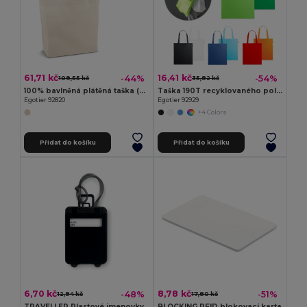
61,71 kč
16,41 kč
-44%
-54%
109,55 kč
35,82 kč
100% bavlněná plátěná taška (280 g/m²)
Taška 190T recyklovaného polyesteru (100% rPET)
Egotier 92820
Egotier 92929
+4 Colors
Přidat do košíku
Přidat do košíku
6,70 kč
8,78 kč
-48%
-51%
12,94 kč
17,80 kč
TRAVELLER Plastové jmenovky
BLOCKING RFID blokovací karta