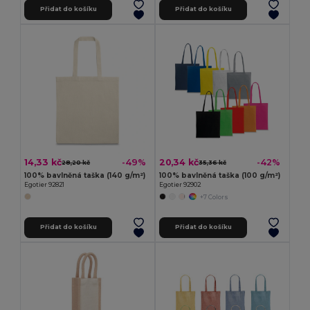
Přidat do košíku
Přidat do košíku
14,33 kč
20,34 kč
-49%
-42%
28,20 kč
35,36 kč
100% bavlněná taška (140 g/m²)
100% bavlněná taška (100 g/m²)
Egotier 92821
Egotier 92902
+7 Colors
Přidat do košíku
Přidat do košíku