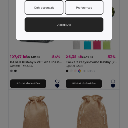
Only essentials
Preferences
Accept All
107,47 kč
26,35 kč
-54%
-53%
233,19 kč
55,47 kč
BAGLO Plstěný RPET obal na notebook
Taška z recyklované bavlny (70%) a polyesteru (30% rPET) (180 g/m²)
GiftRetail MO6186
Egotier 92084
+10 Colors
Přidat do košíku
Přidat do košíku