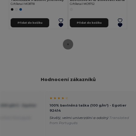
GiftRetail MO8718
GiftRetail MO9752
Přidat do košíku
Přidat do košíku
Hodnocení zákazníků
★ ★ ★ ★ ☆
(100 g/m²) - Egotier
100% bavlněná taška (100 g/m²) - Egotier
92414
ed from Português
Skvělý, velmi univerzální a odolný
Translated
from Português