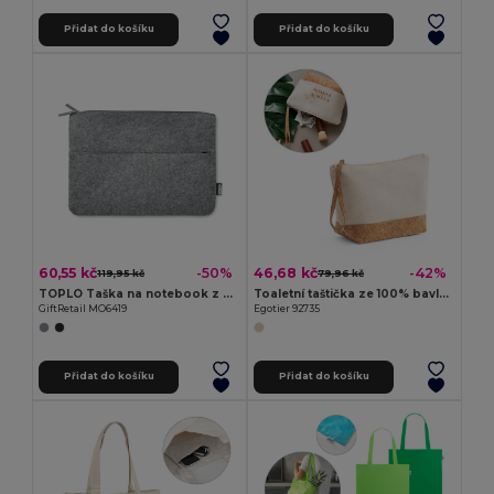
Přidat do košíku
Přidat do košíku
60,55 kč
46,68 kč
-50%
-42%
119,95 kč
79,96 kč
TOPLO Taška na notebook z RPET plsti
Toaletní taštička ze 100% bavlny a korku
GiftRetail MO6419
Egotier 92735
Přidat do košíku
Přidat do košíku