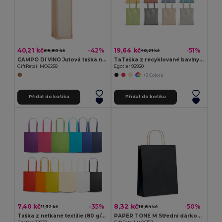
40,21 kč
19,64 kč
-42%
-51%
69,80 kč
40,21 kč
CAMPO DI VINO Jutová taška na 1 láhev
TaTaška z recyklované bavlny (70 %) a polyesteru (30 % rPET) (140 g/m²)
GiftRetail MO6258
Egotier 92920
+3 Colors
Přidat do košíku
Přidat do košíku
7,40 kč
8,32 kč
-35%
-50%
11,32 kč
16,64 kč
Taška z netkané textilie (80 g/m²)
PAPER TONE M Střední dárková taška