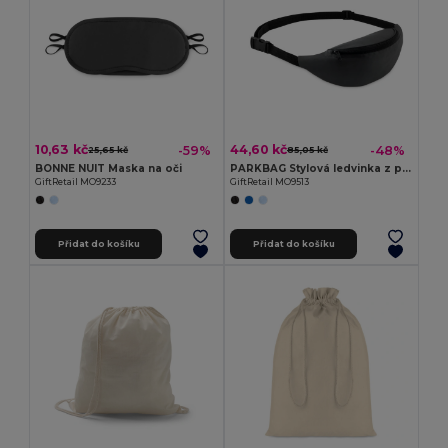
10,63 kč
44,60 kč
-59%
-48%
25,65 kč
85,05 kč
BONNE NUIT Maska na oči
PARKBAG Stylová ledvinka z polyesteru 210D s nastavitelným páskem
GiftRetail MO9233
GiftRetail MO9513
Přidat do košíku
Přidat do košíku