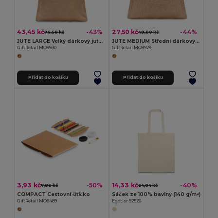
43,45 kč
27,50 kč
-43%
-44%
76,50 kč
49,00 kč
JUTE LARGE Velký dárkový jutový pytlík
JUTE MEDIUM Střední dárkový jutový pytlík
GiftRetail MO9930
GiftRetail MO9929
Přidat do košíku
Přidat do košíku
3,93 kč
14,33 kč
-50%
-40%
7,86 kč
24,04 kč
COMPACT Cestovní šitíčko
Sáček ze 100% bavlny (140 g/m²)
GiftRetail MO6489
Egotier 92526