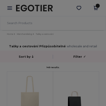
×
Aplikace Egotier
Stáhnout app
Lepší ceny v aplikaci!
Home
Merchandising
Tašky a cestování
Tašky a cestování Přizpůsobitelné
wholesale and retail
Sort by
Filter
✓
149 results.