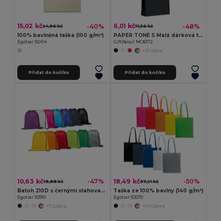
15,02 kč
6,01 kč
-40%
-48%
24,96 kč
11,56 kč
100% bavlněná taška (100 g/m²)
PAPER TONE S Malá dárková taška
Egotier 92414
GiftRetail MO6172
+3 Colors
Přidat do košíku
Přidat do košíku
10,63 kč
18,49 kč
-47%
-50%
19,88 kč
37,21 kč
Batoh 210D s černými stahovacími šňůrkami
Taška ze 100% bavlny (140 g/m²)
Egotier 92910
Egotier 92070
+7 Colors
+14 Colors